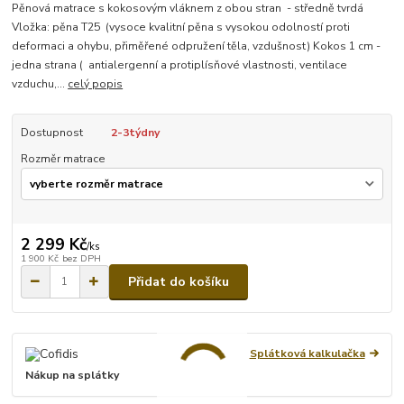
Pěnová matrace s kokosovým vláknem z obou stran - středně tvrdá
Vložka: pěna T25 (vysoce kvalitní pěna s vysokou odolností proti
deformaci a ohybu, přiměřené odpružení těla, vzdušnost) Kokos 1 cm -
jedna strana ( antialergenní a protiplísňové vlastnosti, ventilace
vzduchu,...
celý popis
Dostupnost
2-3týdny
Rozměr matrace
2 299 Kč
/
ks
1 900 Kč
bez DPH
Přidat do košíku
Splátková kalkulačka
Nákup na splátky