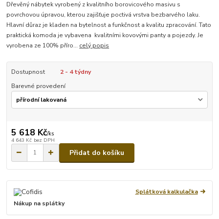
Dřevěný nábytek vyrobený z kvalitního borovicového masivu s
povrchovou úpravou, kterou zajišťuje poctivá vrstva bezbarvého laku.
Hlavní důraz je kladen na bytelnost a funkčnost a kvalitu zpracování. Tato
praktická komoda je vybavena kvalitními kovovými panty a pojezdy. Je
vyrobena ze 100% příro...
celý popis
Dostupnost
2 - 4 týdny
Barevné provedení
5 618 Kč
/
ks
4 643 Kč
bez DPH
Přidat do košíku
Splátková kalkulačka
Nákup na splátky