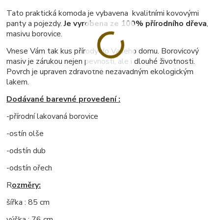
Tato praktická komoda je vybavena kvalitními kovovými
panty a pojezdy.
Je vyrobena ze 100% přírodního dřeva
,
masivu borovice.
Vnese Vám tak kus přírody do Vašeho domu. Borovicový
masiv je zárukou nejen pevnosti, ale i dlouhé životnosti.
Povrch je upraven zdravotně nezávadným ekologickým
lakem.
Dodávané barevné provedení :
-přírodní lakovaná borovice
-ostín olše
-odstín dub
-odstín ořech
R
ozměry:
šířka : 85 cm
výška : 76 cm