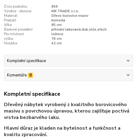
Číslo produktu:
659
Výrobce - dovozce:
KIK TRADE s.r.o.
Materiál:
Dřevo-borovice masiv
Produkt:
komoda
šířka:
85 cm
Barevné provedení:
přírodní lakovaná,dub,olše,ořech
Pro místnost:
ložnice
výška:
76 cm
hloubka:
42 cm
Kompletní specifikace
Komentáře
0
Kompletní specifikace
Dřevěný nábytek vyrobený z kvalitního borovicového
masivu s povrchovou úpravou, kterou zajišťuje poctivá
vrstva bezbarvého laku.
Hlavní důraz je kladen na bytelnost a funkčnost a
kvalitu zpracování.