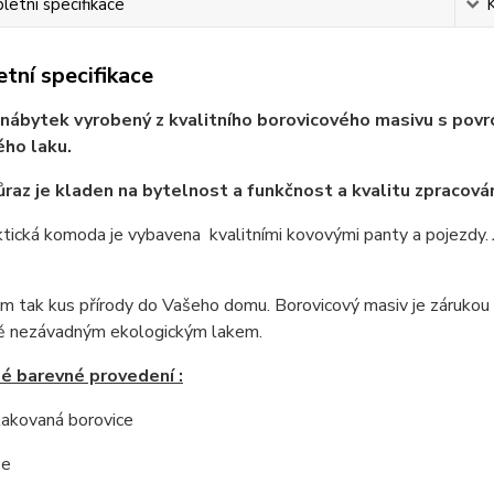
etní specifikace
tní specifikace
nábytek vyrobený z kvalitního borovicového masivu s povrc
ho laku.
ůraz je kladen na bytelnost a funkčnost a kvalitu zpracován
tická komoda je vybavena kvalitními kovovými panty a pojezdy.
 tak kus přírody do Vašeho domu. Borovicový masiv je zárukou ne
ě nezávadným ekologickým lakem.
é barevné provedení :
 lakovaná borovice
še