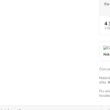
Bar
4 
3 5
Nák
Číslo p
Materiá
šířka:
8
Pro mís
hloubka