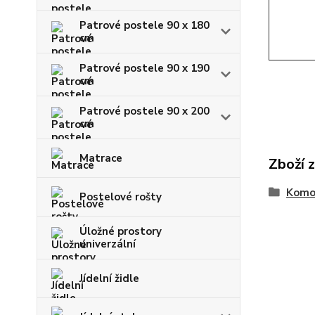
Patrové postele 90 x 180
cm
Patrové postele 90 x 190
cm
Patrové postele 90 x 200
cm
Matrace
Zboží 
Komo
Postelové rošty
Úložné prostory
univerzální
Jídelní židle