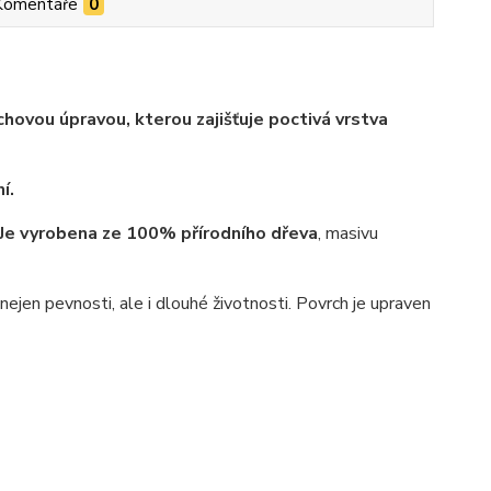
Komentáře
0
hovou úpravou, kterou zajišťuje poctivá vrstva
í.
Je vyrobena ze 100% přírodního dřeva
, masivu
jen pevnosti, ale i dlouhé životnosti. Povrch je upraven