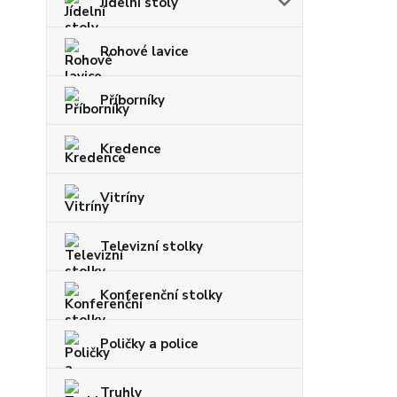
Jídelní stoly
Rohové lavice
Příborníky
Kredence
Vitríny
Televizní stolky
Konferenční stolky
Poličky a police
Truhly