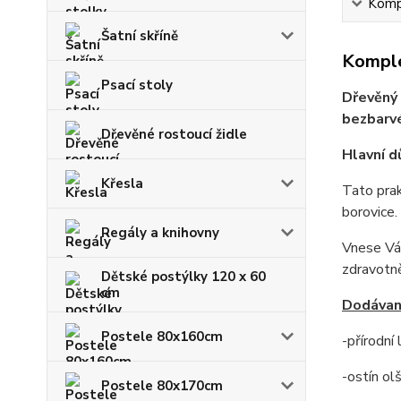
Kompl
Šatní skříně
Komple
Psací stoly
Dřevěný 
bezbarvé
Dřevěné rostoucí židle
Hlavní d
Křesla
Tato prak
borovice.
Regály a knihovny
Vnese Vám
zdravotn
Dětské postýlky 120 x 60
cm
Dodávan
Postele 80x160cm
-přírodní
-ostín ol
Postele 80x170cm