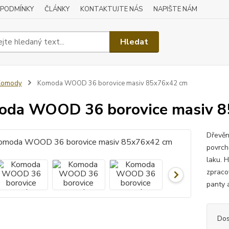
 PODMÍNKY
ČLÁNKY
KONTAKTUJTE NÁS
NAPIŠTE NÁM
Hledat
Komody
Komoda WOOD 36 borovice masiv 85x76x42 cm
oda WOOD 36 borovice masiv 
Dřevěn
povrch
laku. H
zpraco
panty 
Dos