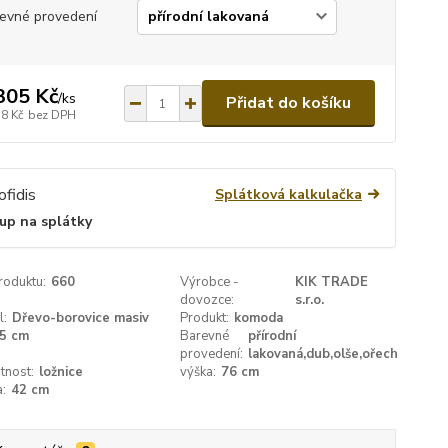
evné provedení
305 Kč
/
ks
Přidat do košíku
58 Kč
bez DPH
Splátková kalkulačka
up na splátky
roduktu:
660
Výrobce -
KIK TRADE
dovozce:
s.r.o.
l:
Dřevo-borovice masiv
Produkt:
komoda
5 cm
Barevné
přírodní
provedení:
lakovaná,dub,olše,ořech
tnost:
ložnice
výška:
76 cm
:
42 cm