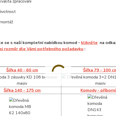
kvalita zpracování
životnost
 montáž
e se s naší kompletní nabídkou komod -
klikněte
na odkaz
 si rozměr dle Vámi potřebného požadavku
:
Šířka 40 - 60 cm
Šířka 79 - 100 c
Šířka 140 - 175 cm
Komody - příborn