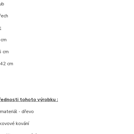
ub
řech
:
5 cm
6 cm
 42 cm
řednosti tohoto výrobku :
í materiál - dřevo
í kovové kování