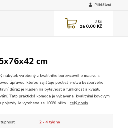
Přihlášení
0
ks
za
0,00 Kč
85x76x42 cm
ý nábytek vyrobený z kvalitního borovicového masivu s
ovou úpravou, kterou zajišťuje poctivá vrstva bezbarvého
lavní důraz je kladen na bytelnost a funkčnost a kvalitu
vání. Tato praktická komoda je vybavena kvalitními kovovými
a pojezdy. Je vyrobena ze 100% příro...
celý popis
tupnost
2 - 4 týdny