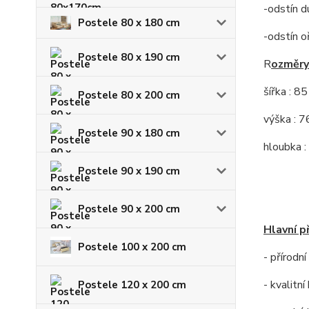
-odstín d
Postele 80 x 180 cm
-odstín o
Postele 80 x 190 cm
R
ozměry
šířka : 8
Postele 80 x 200 cm
výška : 7
Postele 90 x 180 cm
hloubka :
Postele 90 x 190 cm
Postele 90 x 200 cm
Hlavní p
Postele 100 x 200 cm
- přírodn
- kvalitn
Postele 120 x 200 cm