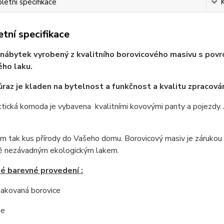
etní specifikace
tní specifikace
nábytek vyrobený z kvalitního borovicového masivu s povrc
ho laku.
ůraz je kladen na bytelnost a funkčnost a kvalitu zpracován
tická komoda je vybavena kvalitními kovovými panty a pojezdy.
 tak kus přírody do Vašeho domu. Borovicový masiv je zárukou ne
ě nezávadným ekologickým lakem.
é barevné provedení :
 lakovaná borovice
še