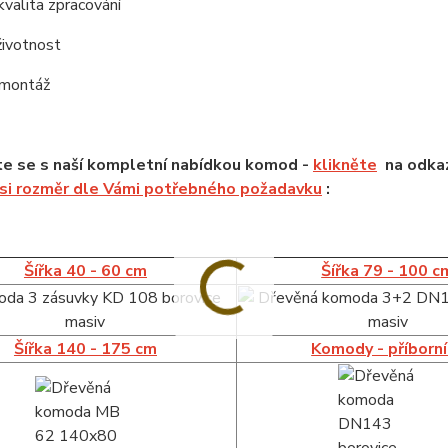
kvalita zpracování
životnost
 montáž
e se s naší kompletní nabídkou komod -
klikněte
na odkaz
 si rozměr dle Vámi potřebného požadavku
:
Šířka 40 - 60 cm
Šířka 79 - 100 c
Šířka 140 - 175 cm
Komody - příborn