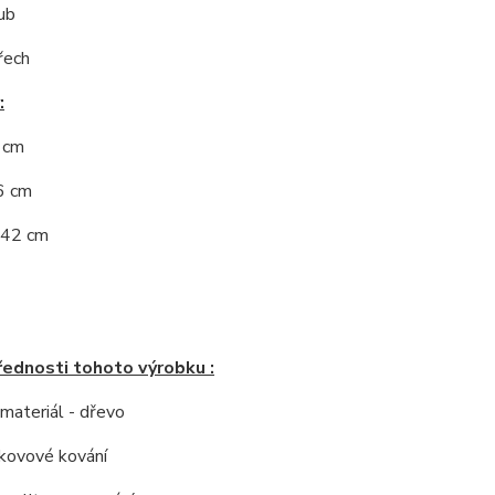
ub
řech
:
5 cm
6 cm
 42 cm
řednosti tohoto výrobku :
í materiál - dřevo
í kovové kování