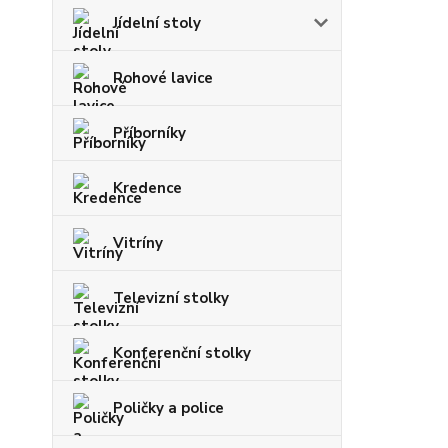
Jídelní stoly
Rohové lavice
Příborníky
Kredence
Vitríny
Televizní stolky
Konferenční stolky
Poličky a police