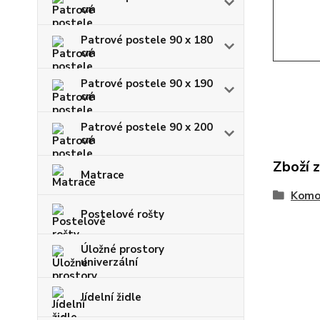
cm
Patrové postele 90 x 180
cm
Patrové postele 90 x 190
cm
Patrové postele 90 x 200
cm
Zboží 
Matrace
Komo
Postelové rošty
Úložné prostory
univerzální
Jídelní židle