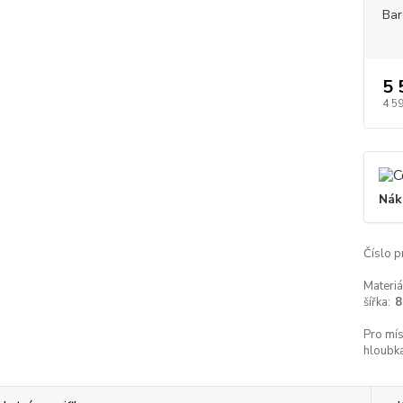
Bar
5 
4 5
Nák
Číslo p
Materiá
šířka:
8
Pro mís
hloubka