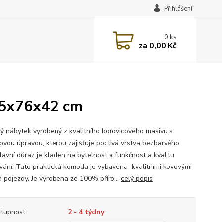
Přihlášení
0
ks
za
0,00 Kč
85x76x42 cm
ý nábytek vyrobený z kvalitního borovicového masivu s
ovou úpravou, kterou zajišťuje poctivá vrstva bezbarvého
lavní důraz je kladen na bytelnost a funkčnost a kvalitu
vání. Tato praktická komoda je vybavena kvalitními kovovými
a pojezdy. Je vyrobena ze 100% příro...
celý popis
tupnost
2 - 4 týdny