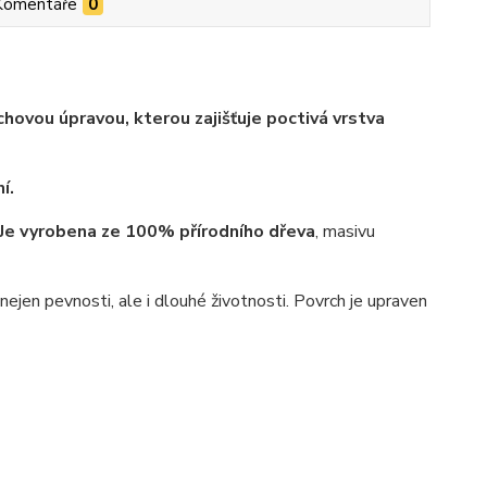
Komentáře
0
hovou úpravou, kterou zajišťuje poctivá vrstva
í.
Je vyrobena ze 100% přírodního dřeva
, masivu
jen pevnosti, ale i dlouhé životnosti. Povrch je upraven