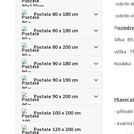
-odstín d
Postele 80 x 180 cm
-odstín o
R
ozměry
Postele 80 x 190 cm
šířka : 8
Postele 80 x 200 cm
výška : 7
hloubka :
Postele 90 x 180 cm
Postele 90 x 190 cm
Postele 90 x 200 cm
Hlavní p
- přírodn
Postele 100 x 200 cm
- kvalitn
Postele 120 x 200 cm