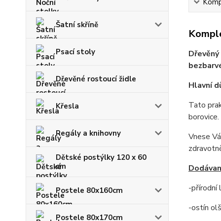
Kompl
Šatní skříně
Komple
Psací stoly
Dřevěný 
bezbarvé
Dřevěné rostoucí židle
Hlavní d
Tato prak
Křesla
borovice.
Regály a knihovny
Vnese Vám
zdravotn
Dětské postýlky 120 x 60
cm
Dodávan
-přírodní
Postele 80x160cm
-ostín ol
Postele 80x170cm