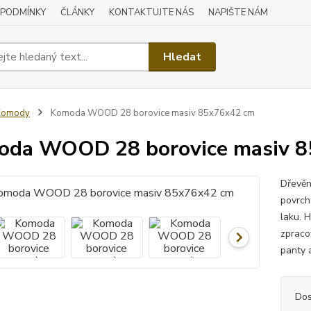
 PODMÍNKY
ČLÁNKY
KONTAKTUJTE NÁS
NAPIŠTE NÁM
Hledat
Komody
Komoda WOOD 28 borovice masiv 85x76x42 cm
oda WOOD 28 borovice masiv 
Dřevěn
povrch
laku. H
zpraco
panty 
Dos