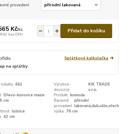
evné provedení
565 Kč
/
ks
Přidat do košíku
99 Kč
bez DPH
Splátková kalkulačka
up na splátky
roduktu:
661
Výrobce -
KIK TRADE
dovozce:
s.r.o.
l:
Dřevo-borovice masiv
Produkt:
komoda
5 cm
Barevné
přírodní
provedení:
lakovaná,dub,olše,ořech
tnost:
ložnice
výška:
76 cm
:
42 cm