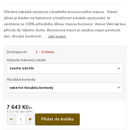
Dřevěný nábytek vyrobený z kvalitního borovicového masivu . Hlavní
důraz je kladen na bytelnost a funkčnost a kvalitu zpracování. Je
vyrobena ze 100% přírodního dřeva, masivu borovice. Vnese Vám tak kus
přírody do Vašeho domu. Borovicový masiv je zárukou nejen pevnosti,
ale i dlouhé životnosti. ...
celý popis
Dostupnost
1 - 3 týdny
Vyberte barevný odstín
Hloubka komody
7 643 Kč
/
ks
6 317 Kč
bez DPH
Přidat do košíku