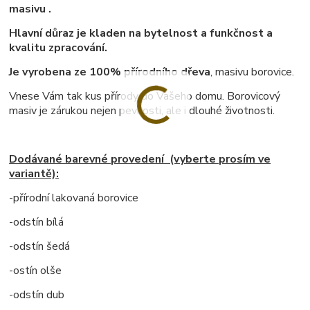
masivu .
Hlavní důraz je kladen na bytelnost a funkčnost a
kvalitu zpracování.
Je vyrobena ze 100% přírodního dřeva
, masivu borovice.
Vnese Vám tak kus přírody do Vašeho domu. Borovicový
masiv je zárukou nejen pevnosti, ale i dlouhé životnosti.
Dodávané barevné provedení (vyberte prosím ve
variantě):
-přírodní lakovaná borovice
-odstín bílá
-odstín šedá
-ostín olše
-odstín dub