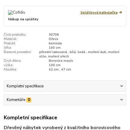
Splátková kalkulačka
Nákup na splátky
Číslo produktu:
30706
Materiál:
Dřevo
Produkt:
komoda
šířka:
100 cm
Barevné provedení:
přírodní lakovaná , bílá, šedá , moření dub, moření
olše, moření ořech
Druh dřeva:
Borovice masiv
výška:
100 cm
hloubka:
42 cm , 47 cm
Kompletní specifikace
Komentáře
0
Kompletní specifikace
Dřevěný nábytek vyrobený z kvalitního borovicového