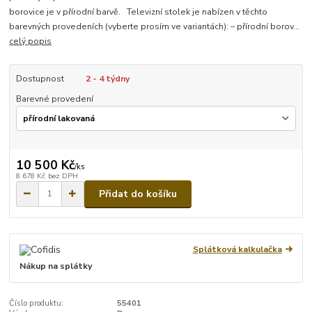
borovice je v přírodní barvě. Televizní stolek je nabízen v těchto
barevných provedeních (vyberte prosím ve variantách): – přírodní borov...
celý popis
Dostupnost
2 - 4 týdny
Barevné provedení
10 500 Kč
/
ks
8 678 Kč
bez DPH
Přidat do košíku
Splátková kalkulačka
Nákup na splátky
Číslo produktu:
55401