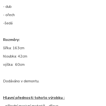
- dub
- ořech
-šedá
Rozměry:
šířka: 163cm
hloubka: 42cm
výška: 60cm
Dodáváno v demontu.
Hlavní přednosti tohoto výrobku :
- přírodní masivní materiál - dřevo