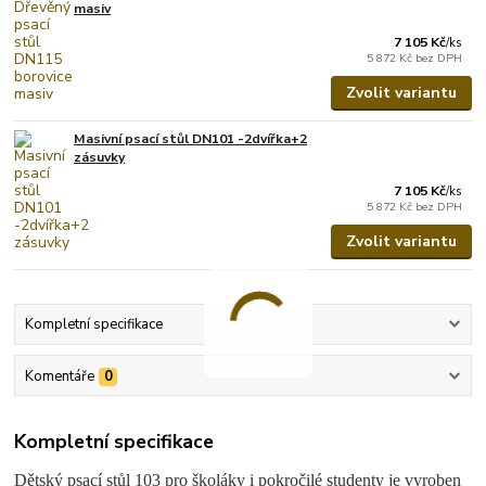
masiv
7 105 Kč
/
ks
5 872 Kč
bez DPH
Zvolit variantu
Masivní psací stůl DN101 -2dvířka+2
zásuvky
7 105 Kč
/
ks
5 872 Kč
bez DPH
Zvolit variantu
Kompletní specifikace
Komentáře
0
Kompletní specifikace
Dětský psací stůl 103
pro školáky i pokročilé studenty
je vyroben