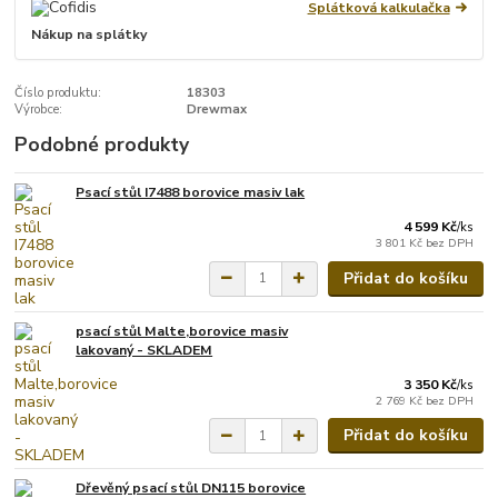
Splátková kalkulačka
Nákup na splátky
Číslo produktu:
18303
Výrobce:
Drewmax
Podobné produkty
Psací stůl I7488 borovice masiv lak
4 599 Kč
/
ks
3 801 Kč
bez DPH
Přidat do košíku
psací stůl Malte,borovice masiv
lakovaný - SKLADEM
3 350 Kč
/
ks
2 769 Kč
bez DPH
Přidat do košíku
Dřevěný psací stůl DN115 borovice