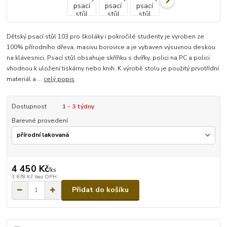
Dětský psací stůl 103 pro školáky i pokročilé studenty je vyroben ze
100% přírodního dřeva, masivu borovice a je vybaven výsuvnou deskou
na klávesnici. Psací stůl obsahuje skříňku s dvířky, polici na PC a polici
vhodnou k uložení tiskárny nebo knih. K výrobě stolu je použitý prvotřídní
materiál a ...
celý popis
Dostupnost
1 - 3 týdny
Barevné provedení
4 450 Kč
/
ks
3 678 Kč
bez DPH
Přidat do košíku