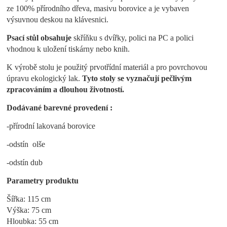
ze 100% přírodního dřeva, masivu borovice a je vybaven
výsuvnou deskou na klávesnici
.
Psací stůl obsahuje
skříňku s dvířky, polici na PC a polici
vhodnou k uložení tiskárny nebo knih.
K výrobě stolu je použitý prvotřídní materiál a pro povrchovou
úpravu ekologický lak.
Tyto stoly se vyznačují pečlivým
zpracováním a dlouhou životností.
Dodávané barevné provedení :
-přírodní lakovaná borovice
-odstín olše
-odstín dub
Parametry produktu
Šířka: 115 cm
Výška: 75 cm
Hloubka: 55 cm