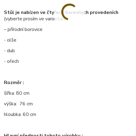
Stůl je nabízen ve čtyřech barevných provedeních
(vyberte prosím ve variantách):
– přírodní borovice
- olše
- dub
- ořech
Rozměr :
šířka: 80 cm
výška: 76 cm
hloubka: 60 cm
Hlavní přednosti tohoto výrobku :