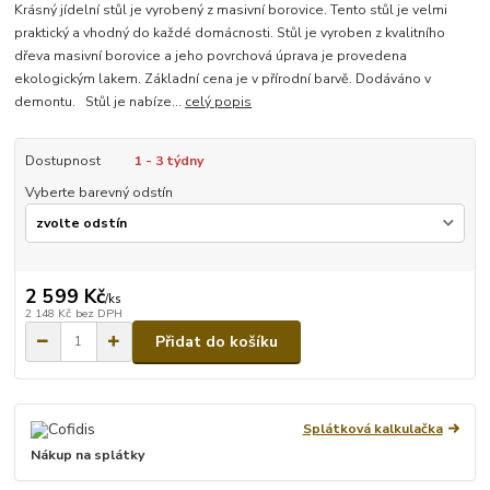
Krásný jídelní stůl je vyrobený z masivní borovice. Tento stůl je velmi
praktický a vhodný do každé domácnosti. Stůl je vyroben z kvalitního
dřeva masivní borovice a jeho povrchová úprava je provedena
ekologickým lakem. Základní cena je v přírodní barvě. Dodáváno v
demontu. Stůl je nabíze...
celý popis
Dostupnost
1 - 3 týdny
Vyberte barevný odstín
2 599 Kč
/
ks
2 148 Kč
bez DPH
Přidat do košíku
Splátková kalkulačka
Nákup na splátky