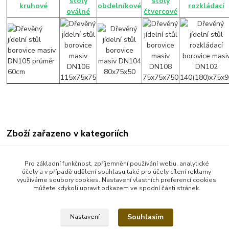
stoly
stoly
kruhové
obdelníkové
rozkládací
oválné
čtvercové
Zboží zařazeno v kategoriích
Jídelní stoly
Pro základní funkčnost, zpříjemnění používání webu, analytické
Jídelní stoly obdelníkové
účely a v případě udělení souhlasu také pro účely cílení reklamy
využíváme soubory cookies. Nastavení vlastních preferencí cookies
můžete kdykoli upravit odkazem ve spodní části stránek.
Souhlasím
Nastavení
Vytvořeno na
Eshop-rychle.cz