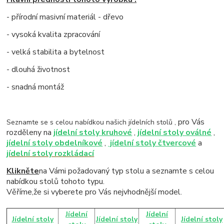
- přírodní masivní materiál - dřevo
- vysoká kvalita zpracování
- velká stabilita a bytelnost
- dlouhá životnost
- snadná montáž
pro Vás
Seznamte se s celou nabídkou našich jídelních stolů ,
rozděleny na
jídelní stoly kruhové
,
jídelní stoly oválné
,
jídelní stoly obdelníkové
,
jídelní stoly čtvercové
a
jídelní stoly rozkládací
Klikněte
na Vámi požadovaný typ stolu a seznamte s celou
nabídkou stolů tohoto typu.
Věříme,že si vyberete pro Vás nejvhodnější model.
Jídelní
Jídelní
Jídelní stoly
Jídelní stoly
Jídelní stoly