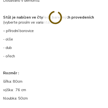
Dodáváno v demontu.
Stůl je nabízen ve čtyřech barevných provedeních
(vyberte prosím ve variantách):
– přírodní borovice
- olše
- dub
- ořech
Rozměr :
šířka: 80cm
výška: 76 cm
hloubka: 50cm