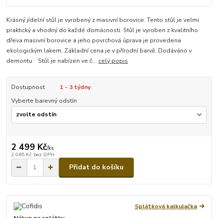
Krásný jídelní stůl je vyrobený z masivní borovice. Tento stůl je velmi
praktický a vhodný do každé domácnosti. Stůl je vyroben z kvalitního
dřeva masivní borovice a jeho povrchová úprava je provedena
ekologickým lakem. Základní cena je v přírodní barvě. Dodáváno v
demontu. Stůl je nabízen ve č...
celý popis
Dostupnost
1 - 3 týdny
Vyberte barevný odstín
2 499 Kč
/
ks
2 065 Kč
bez DPH
Přidat do košíku
Splátková kalkulačka
Nákup na splátky