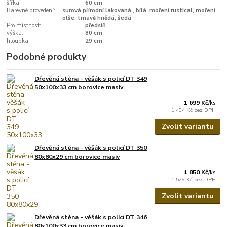
šířka:
60 cm
Barevné provedení:
surová,přírodní lakovaná , bílá, moření rustical, moření
olše, tmavě hnědá, šedá
Pro místnost:
předsíň
výška:
80 cm
hloubka:
29 cm
Podobné produkty
Dřevěná stěna - věšák s policí DT 349
50x100x33 cm borovice masiv
1 699 Kč
/
ks
1 404 Kč
bez DPH
Zvolit variantu
Dřevěná stěna - věšák s policí DT 350
80x80x29 cm borovice masiv
1 850 Kč
/
ks
1 529 Kč
bez DPH
Zvolit variantu
Dřevěná stěna - věšák s policí DT 346
80x100x33 cm borovice masiv