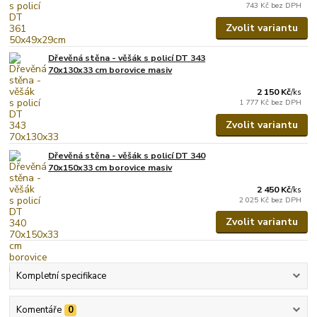
743 Kč
bez DPH
Zvolit variantu
Dřevěná stěna - věšák s policí DT 343
70x130x33 cm borovice masiv
2 150 Kč
/
ks
1 777 Kč
bez DPH
Zvolit variantu
Dřevěná stěna - věšák s policí DT 340
70x150x33 cm borovice masiv
2 450 Kč
/
ks
2 025 Kč
bez DPH
Zvolit variantu
Kompletní specifikace
Komentáře
0