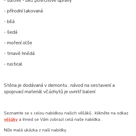
- surové - bez povrchové úpravy
- přírodní lakovaná
- bílá
- šedá
- moření olše
- tmavě hnědá
- rustical
Stěna je dodávaná v demontu , návod na sestavení a
spojovací materiál vč.úchytů je uvnitř balení
Seznamte se s celou nabídkou našich věšáků , klikněte na odkaz
věšáky
a ihned se Vám zobrazí celá naše nabídka .
Níže malá ukázka z naší nabídky.