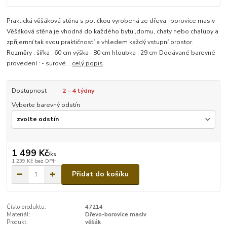
Praktická věšáková stěna s poličkou vyrobená ze dřeva -borovice masiv
Věšáková stěna je vhodná do každého bytu ,domu, chaty nebo chalupy a
zpřijemní tak svou praktičností a vhledem každý vstupní prostor.
Rozměry : šířka : 60 cm výška : 80 cm hloubka : 29 cm Dodávané barevné
provedení : - surové...
celý popis
Dostupnost
2 - 4 týdny
Vyberte barevný odstín
1 499 Kč
/
ks
1 239 Kč
bez DPH
Přidat do košíku
Číslo produktu:
47214
Materiál:
Dřevo-borovice masiv
Produkt:
věšák