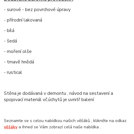
- surové - bez povrchové úpravy
- přírodní lakovaná
- bílá
- šedá
- moření olše
- tmavě hnědá
- rustical
Stěna je dodávaná v demontu , návod na sestavení a
spojovací materiál vč.úchytů je uvnitř balení
Seznamte se s celou nabídkou našich věšáků , klikněte na odkaz
věšáky
a ihned se Vám zobrazí celá naše nabídka .