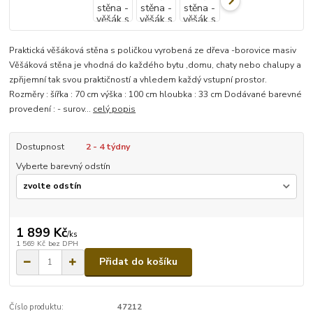
Praktická věšáková stěna s poličkou vyrobená ze dřeva -borovice masiv
Věšáková stěna je vhodná do každého bytu ,domu, chaty nebo chalupy a
zpřijemní tak svou praktičností a vhledem každý vstupní prostor.
Rozměry : šířka : 70 cm výška : 100 cm hloubka : 33 cm Dodávané barevné
provedení : - surov...
celý popis
Dostupnost
2 - 4 týdny
Vyberte barevný odstín
1 899 Kč
/
ks
1 569 Kč
bez DPH
Přidat do košíku
Číslo produktu:
47212