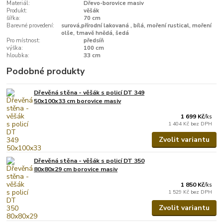
Materiál:
Dřevo-borovice masiv
Produkt:
věšák
šířka:
70 cm
Barevné provedení:
surová,přírodní lakovaná , bílá, moření rustical, moření
olše, tmavě hnědá, šedá
Pro místnost:
předsíň
výška:
100 cm
hloubka:
33 cm
Podobné produkty
Dřevěná stěna - věšák s policí DT 349
50x100x33 cm borovice masiv
1 699 Kč
/
ks
1 404 Kč
bez DPH
Zvolit variantu
Dřevěná stěna - věšák s policí DT 350
80x80x29 cm borovice masiv
1 850 Kč
/
ks
1 529 Kč
bez DPH
Zvolit variantu