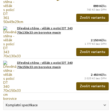
899 Kč
/
ks
743 Kč
bez DPH
Zvolit variantu
Dřevěná stěna - věšák s policí DT 343
70x130x33 cm borovice masiv
2 150 Kč
/
ks
1 777 Kč
bez DPH
Zvolit variantu
Dřevěná stěna - věšák s policí DT 340
70x150x33 cm borovice masiv
2 450 Kč
/
ks
2 025 Kč
bez DPH
Zvolit variantu
Kompletní specifikace