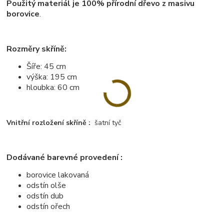
Použitý materiál je 100% přírodní dřevo z masivu
borovice
.
Rozměry skříně:
Šíře: 45 cm
výška: 195 cm
hloubka: 60 cm
Vnitřní rozložení skříně :
šatní tyč
Dodávané barevné provedení :
borovice lakovaná
odstín olše
odstín dub
odstín ořech