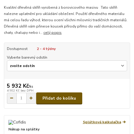
Kvalitní dřevěná skříň vyrobená z borovicového masivu Tato skříň
nalezne uplatnění pro ukládání oblečení. Použití dřevěného materiálu
má celou řadu výhod, kterou ocení všichni milovníci tradičních materiálů.
Dřevěná skříň vám přinese kousek přírody přímo do vaší domácnosti,
chaty, chalupy nebo i...
celý popis
Dostupnost
2 - 4 týdny
Vyberte barevný odstín
5 932 Kč
/
ks
4 902 Kč
bez DPH
Přidat do košíku
Splátková kalkulačka
Nákup na splátky