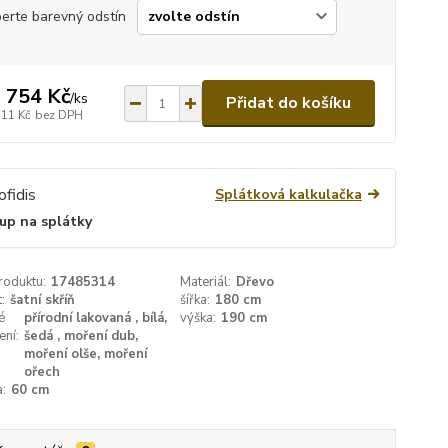
erte barevný odstín
 754 Kč
/
ks
Přidat do košíku
111 Kč
bez DPH
Splátková kalkulačka
up na splátky
roduktu:
17485314
Materiál:
Dřevo
:
šatní skříň
šířka:
180 cm
é
přírodní lakovaná , bílá,
výška:
190 cm
ení:
šedá , moření dub,
moření olše, moření
ořech
:
60 cm