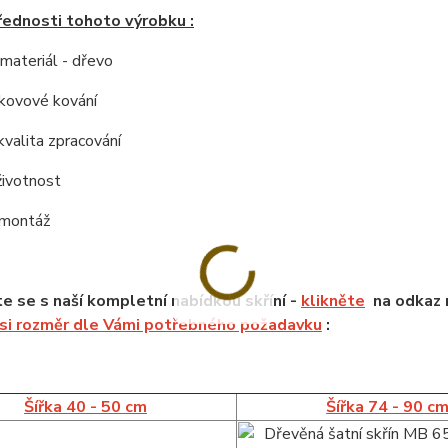
řednosti tohoto výrobku :
í materiál - dřevo
í kovové kování
kvalita zpracování
životnost
 montáž
 se s naší kompletní nabídkou skříní -
klikněte
na odkaz n
 si rozměr dle Vámi potřebného požadavku
:
Šířka 40 - 50 cm
Šířka 74 - 90 c