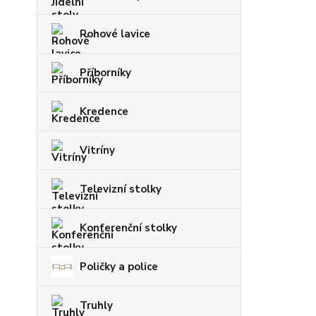
Rohové lavice
Příborníky
Kredence
Vitríny
Televizní stolky
Konferenční stolky
Poličky a police
Truhly