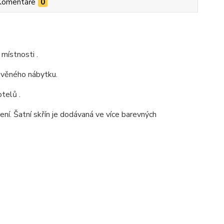
Komentáře
0
místnosti .
řevěného nábytku.
telů .
ní. Šatní skřín je dodávaná ve více barevných