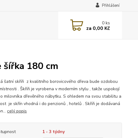
Přihlášení
0
ks
za
0,00 Kč
e šířka 180 cm
á šatní skříň z kvalitního borovicového dřeva bude ozdobou
ístnosti . Škříň je vyrobena v moderním stylu , takže uspokojí
o milovníka dřevěného nábytku. S ohledem na svou stabilitu a
ost je skřín vhodná i do penzionů , hotelů . Skříň je dodávaná
n...
celý popis
tupnost
1 - 3 týdny