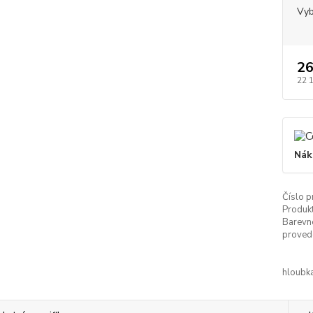
Vyb
26
22 
Nák
Číslo p
Produkt
Barevn
proved
hloubka