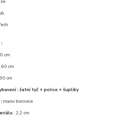
lše
ub
řech
:
80 cm
: 60 cm
190 cm
ybavení : šatní tyč + police + šuplíky
:
masiv borovice
eriálu
: 2,2 cm