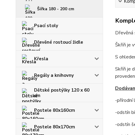
Kompl
Šířka 180 - 200 cm
Komple
Psací stoly
Dřevěná š
Dřevěné rostoucí židle
Škříň je 
S ohledem
Křesla
Skříň je 
Regály a knihovny
provedení
Dodávané
Dětské postýlky 120 x 60
cm
-přírodní
Postele 80x160cm
-odstín bí
-odstín š
Postele 80x170cm