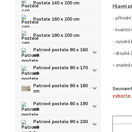
Postele 140 x 200 cm
Hlavní p
- přírodn
Postele 160 x 200 cm
- kvalitn
Postele 180 x 200 cm
- vysoká 
Patrové postele 80 x 160
- dlouhá 
cm
-
snadná
Patrové postele 80 x 170
cm
Patrové postele 80 x 180
Seznamte
cm
vyberte
Patrové postele 80 x 190
cm
Patrové postele 80 x 200
cm