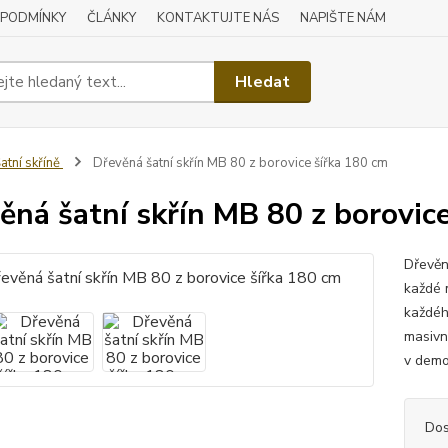
 PODMÍNKY
ČLÁNKY
KONTAKTUJTE NÁS
NAPIŠTE NÁM
Hledat
atní skříně
Dřevěná šatní skřín MB 80 z borovice šířka 180 cm
ěná šatní skřín MB 80 z borovic
Dřevěn
každé m
každéh
masivn
v demo
Dos