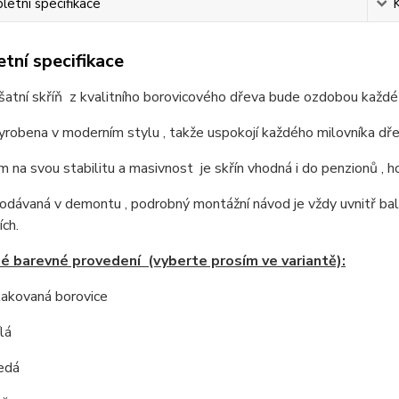
etní specifikace
tní specifikace
atní skříň z kvalitního borovicového dřeva bude ozdobou každé 
vyrobena v moderním stylu , takže uspokojí každého milovníka d
 na svou stabilitu a masivnost je skřín vhodná i do penzionů , ho
dodávaná v demontu , podrobný montážní návod je vždy uvnitř bale
ch.
 barevné provedení (vyberte prosím ve variantě):
 lakovaná borovice
lá
edá