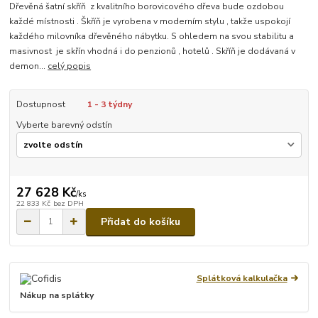
Dřevěná šatní skříň z kvalitního borovicového dřeva bude ozdobou
každé místnosti . Škříň je vyrobena v moderním stylu , takže uspokojí
každého milovníka dřevěného nábytku. S ohledem na svou stabilitu a
masivnost je skřín vhodná i do penzionů , hotelů . Skříň je dodávaná v
demon...
celý popis
Dostupnost
1 - 3 týdny
Vyberte barevný odstín
27 628 Kč
/
ks
22 833 Kč
bez DPH
Přidat do košíku
Splátková kalkulačka
Nákup na splátky