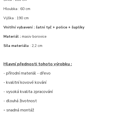
Hloubka : 60 cm
Výška : 190 cm
Vnitřní vybavení : šatní tyč + police + šuplíky
Materiál :
masiv borovice
Síla materiálu
: 2,2 cm
Hlavní přednosti tohoto výrobku :
- přírodní materiál - dřevo
- kvalitní kovové kování
- vysoká kvalita zpracování
- dlouhá životnost
-
snadná montáž