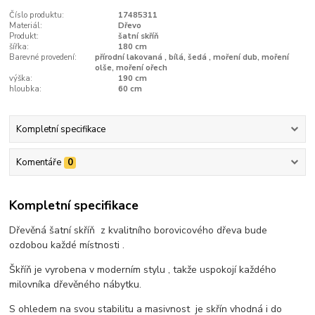
Číslo produktu:
17485311
Materiál:
Dřevo
Produkt:
šatní skříň
šířka:
180 cm
Barevné provedení:
přírodní lakovaná , bílá, šedá , moření dub, moření
olše, moření ořech
výška:
190 cm
hloubka:
60 cm
Kompletní specifikace
Komentáře
0
Kompletní specifikace
Dřevěná šatní skříň z kvalitního borovicového dřeva bude
ozdobou každé místnosti .
Škříň je vyrobena v moderním stylu , takže uspokojí každého
milovníka dřevěného nábytku.
S ohledem na svou stabilitu a masivnost je skřín vhodná i do