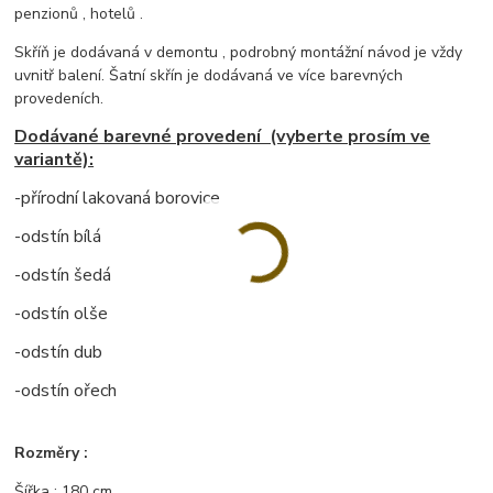
penzionů , hotelů .
Skříň je dodávaná v demontu , podrobný montážní návod je vždy
uvnitř balení. Šatní skřín je dodávaná ve více barevných
provedeních.
Dodávané barevné provedení (vyberte prosím ve
variantě):
-přírodní lakovaná borovice
-odstín bílá
-odstín šedá
-odstín olše
-odstín dub
-odstín ořech
Rozměry :
Šířka : 180 cm