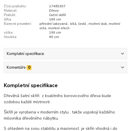
Číslo produktu:
17485307
Materiál:
Dřevo
Produkt:
šatní skříň
šířka:
160 cm
Barevné provedení:
přírodní lakovaná , bílá, šedá , moření dub, moření
olše, moření ořech
výška:
190 cm
hloubka:
60 cm
Kompletní specifikace
Komentáře
0
Kompletní specifikace
Dřevěná šatní skříň z kvalitního borovicového dřeva bude
ozdobou každé místnosti .
Škříň je vyrobena v moderním stylu , takže uspokojí každého
milovníka dřevěného nábytku.
S ohledem na svou stabilitu a masivnost je skřín vhodná i do