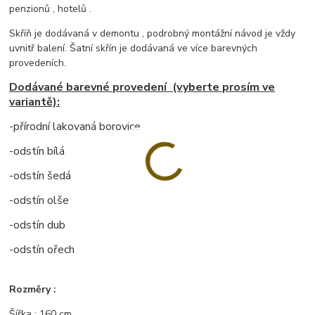
penzionů , hotelů .
Skříň je dodávaná v demontu , podrobný montážní návod je vždy
uvnitř balení. Šatní skřín je dodávaná ve více barevných
provedeních.
Dodávané barevné provedení (vyberte prosím ve
variantě):
-přírodní lakovaná borovice
-odstín bílá
-odstín šedá
-odstín olše
-odstín dub
-odstín ořech
Rozměry :
Šířka : 160 cm