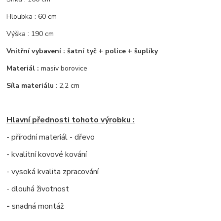
Hloubka : 60 cm
Výška : 190 cm
Vnitřní vybavení : šatní tyč + police + šuplíky
Materiál :
masiv borovice
Síla materiálu
: 2,2 cm
Hlavní přednosti tohoto výrobku :
- přírodní materiál - dřevo
- kvalitní kovové kování
- vysoká kvalita zpracování
- dlouhá životnost
-
snadná montáž