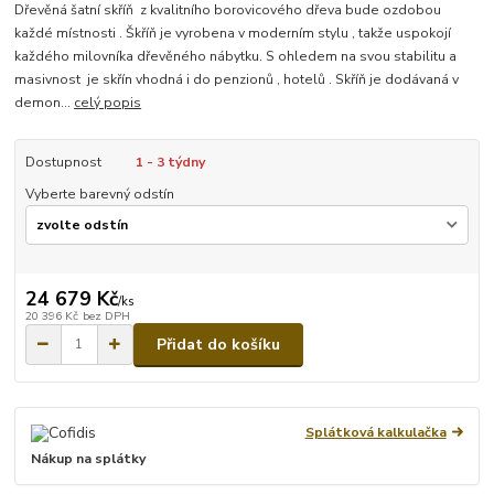
Dřevěná šatní skříň z kvalitního borovicového dřeva bude ozdobou
každé místnosti . Škříň je vyrobena v moderním stylu , takže uspokojí
každého milovníka dřevěného nábytku. S ohledem na svou stabilitu a
masivnost je skřín vhodná i do penzionů , hotelů . Skříň je dodávaná v
demon...
celý popis
Dostupnost
1 - 3 týdny
Vyberte barevný odstín
24 679 Kč
/
ks
20 396 Kč
bez DPH
Přidat do košíku
Splátková kalkulačka
Nákup na splátky