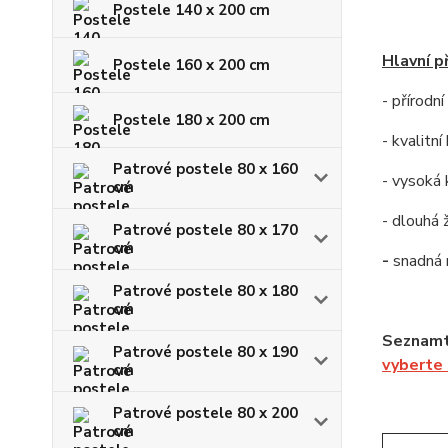
Postele 140 x 200 cm
Hlavní p
Postele 160 x 200 cm
- přírodn
Postele 180 x 200 cm
- kvalitn
Patrové postele 80 x 160
- vysoká 
cm
- dlouhá 
Patrové postele 80 x 170
cm
-
snadná
Patrové postele 80 x 180
cm
Seznamte
Patrové postele 80 x 190
vyberte
cm
Patrové postele 80 x 200
cm