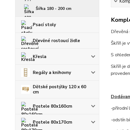
Kompl
Šířka 180 - 200 cm
Komple
Psací stoly
Dřevěná š
Dřevěné rostoucí židle
Škříň je 
S ohledem
Křesla
Skříň je 
Regály a knihovny
provedení
Dětské postýlky 120 x 60
cm
Dodávané
Postele 80x160cm
-přírodní
-odstín bí
Postele 80x170cm