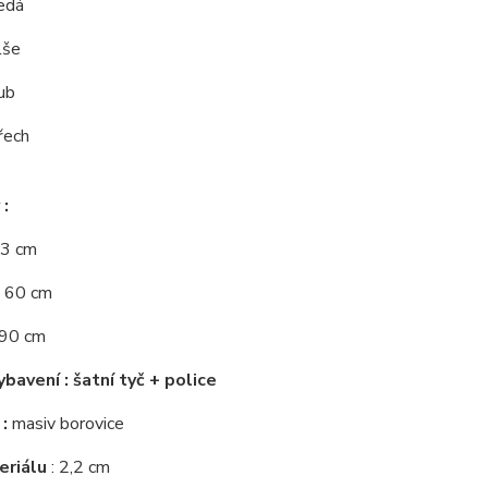
edá
lše
ub
řech
:
33 cm
: 60 cm
190 cm
ybavení : šatní tyč + police
:
masiv borovice
eriálu
: 2,2 cm