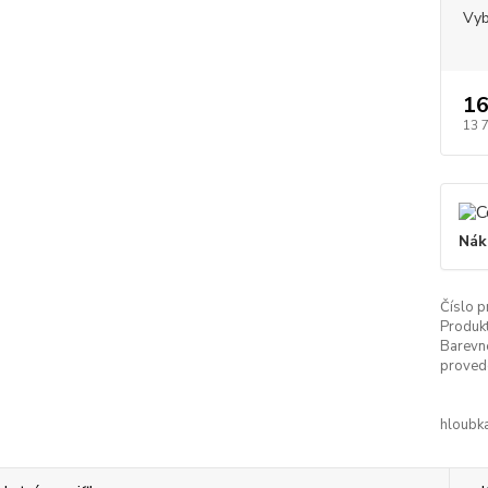
Vyb
16
13 
Nák
Číslo p
Produkt
Barevn
proved
hloubka