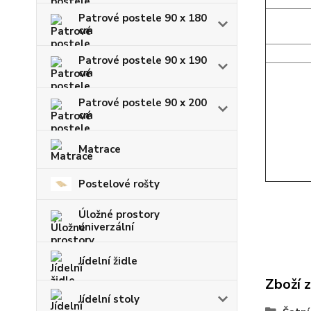
Patrové postele 90 x 180
cm
Patrové postele 90 x 190
cm
Patrové postele 90 x 200
cm
Matrace
Postelové rošty
Úložné prostory
univerzální
Jídelní židle
Zboží 
Jídelní stoly