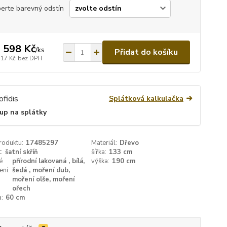
erte barevný odstín
 598 Kč
/
ks
Přidat do košíku
717 Kč
bez DPH
Splátková kalkulačka
up na splátky
roduktu:
17485297
Materiál:
Dřevo
:
šatní skříň
šířka:
133 cm
é
přírodní lakovaná , bílá,
výška:
190 cm
ení:
šedá , moření dub,
moření olše, moření
ořech
:
60 cm