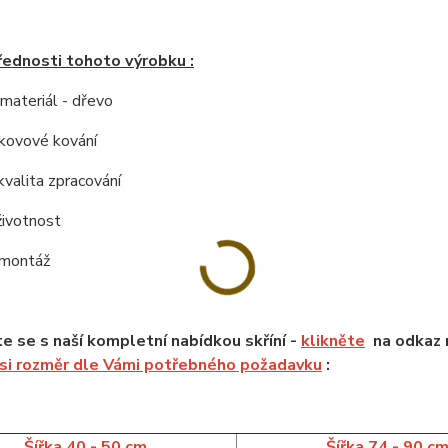
řednosti tohoto výrobku :
í materiál - dřevo
í kovové kování
kvalita zpracování
životnost
 montáž
 se s naší kompletní nabídkou skříní -
klikněte
na odkaz n
 si rozměr dle Vámi potřebného požadavku
:
Šířka 40 - 50 cm
Šířka 74 - 90 c