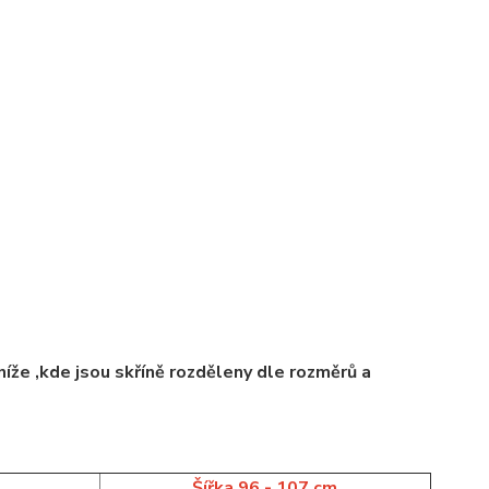
íže ,kde jsou skříně rozděleny dle rozměrů a
m
Šířka 96 - 107 cm