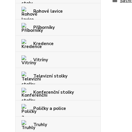
Šatní
Rohové lavice
Příborníky
Kredence
Vitríny
Televizní stolky
Konferenční stolky
Poličky a police
Truhly