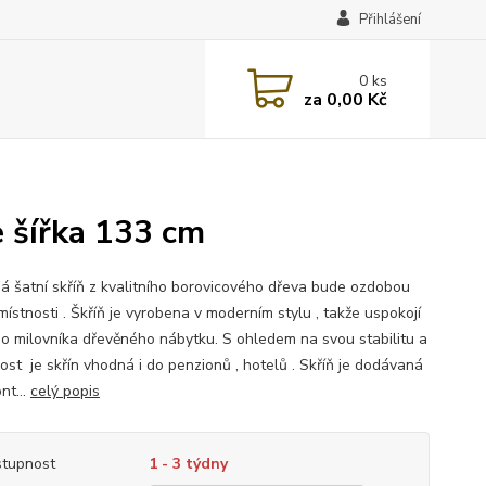
Přihlášení
0
ks
za
0,00 Kč
e šířka 133 cm
á šatní skříň z kvalitního borovicového dřeva bude ozdobou
ístnosti . Škříň je vyrobena v moderním stylu , takže uspokojí
o milovníka dřevěného nábytku. S ohledem na svou stabilitu a
ost je skřín vhodná i do penzionů , hotelů . Skříň je dodávaná
nt...
celý popis
tupnost
1 - 3 týdny