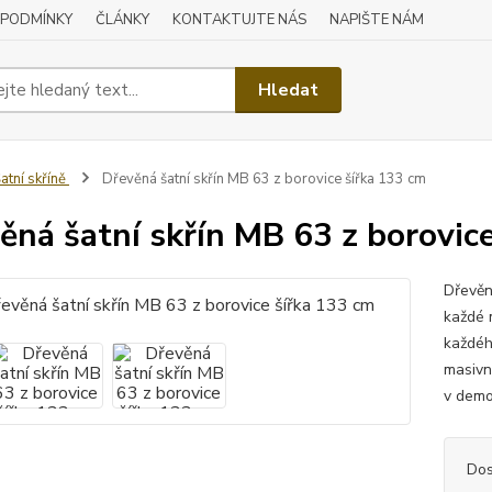
 PODMÍNKY
ČLÁNKY
KONTAKTUJTE NÁS
NAPIŠTE NÁM
Hledat
atní skříně
Dřevěná šatní skřín MB 63 z borovice šířka 133 cm
ěná šatní skřín MB 63 z borovic
Dřevěn
každé m
každéh
masivn
v demo
Dos