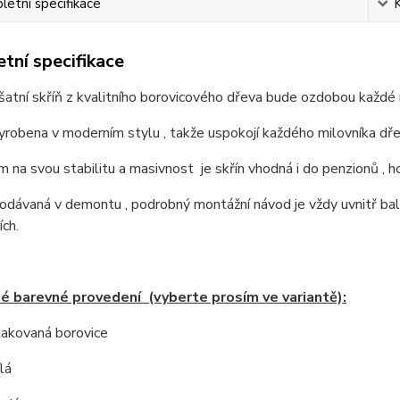
etní specifikace
tní specifikace
atní skříň z kvalitního borovicového dřeva bude ozdobou každé 
vyrobena v moderním stylu , takže uspokojí každého milovníka d
 na svou stabilitu a masivnost je skřín vhodná i do penzionů , ho
dodávaná v demontu , podrobný montážní návod je vždy uvnitř bale
ch.
 barevné provedení (vyberte prosím ve variantě):
 lakovaná borovice
lá