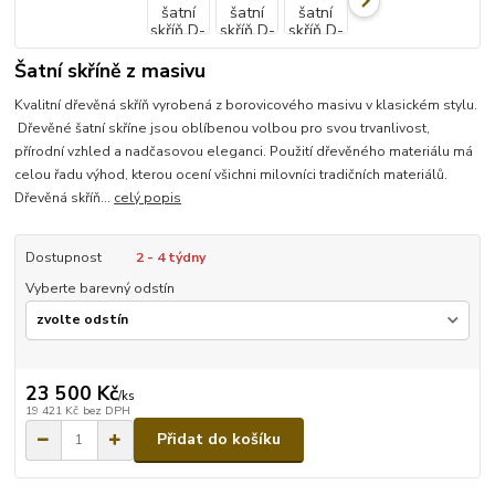
Šatní skříně z masivu
Kvalitní dřevěná skříň vyrobená z borovicového masivu v klasickém stylu.
Dřevěné šatní skříne jsou oblíbenou volbou pro svou trvanlivost,
přírodní vzhled a nadčasovou eleganci. Použití dřevěného materiálu má
celou řadu výhod, kterou ocení všichni milovníci tradičních materiálů.
Dřevěná skříň...
celý popis
Dostupnost
2 - 4 týdny
Vyberte barevný odstín
23 500 Kč
/
ks
19 421 Kč
bez DPH
Přidat do košíku