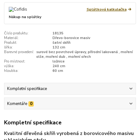
Splátková kalkulačka
Nákup na splátky
Číslo produktu:
18135
Materiál:
Dřevo-borovice masiv
Produkt:
šatní skříň
šířka:
132 cm
Barevné provedení:
surové bez povrchové úpravy, přírodní lakovaná , moření
olše, moření dub , moření ořech
Pro místnost:
ložnice
výška:
240 cm
hloubka:
60 cm
Kompletní specifikace
Komentáře
0
Kompletní specifikace
Kvalitní dřevěná skříň vyrobená z borovicového masivu