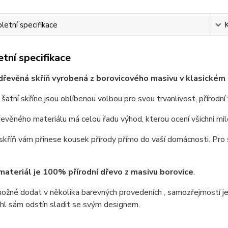
etní specifikace
tní specifikace
 dřevěná skříň vyrobená z borovicového masivu v klasickém 
atní skříne jsou oblíbenou volbou pro svou trvanlivost, přírodní
řevěného materiálu má celou řadu výhod, kterou ocení všichni milo
kříň vám přinese kousek přírody přímo do vaší domácnosti. Pro 
materiál je 100% přírodní dřevo z masivu borovice
.
možné dodat v několika barevných provedeních , samozřejmostí je
hl sám odstín sladit se svým designem.