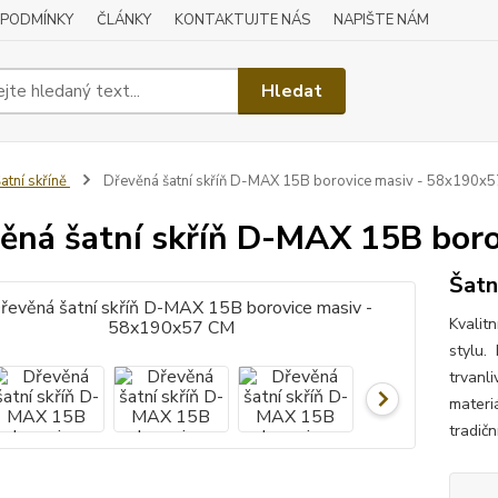
 PODMÍNKY
ČLÁNKY
KONTAKTUJTE NÁS
NAPIŠTE NÁM
Hledat
atní skříně
Dřevěná šatní skříň D-MAX 15B borovice masiv - 58x190x
ěná šatní skříň D-MAX 15B bor
Šatn
Kvalit
stylu.
trvanl
materi
tradičn