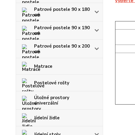
vyberte
Patrové postele 90 x 180
cm
Patrové postele 90 x 190
cm
Patrové postele 90 x 200
cm
Matrace
Postelové rošty
Úložné prostory
univerzální
Jídelní židle
Jídelní stoly