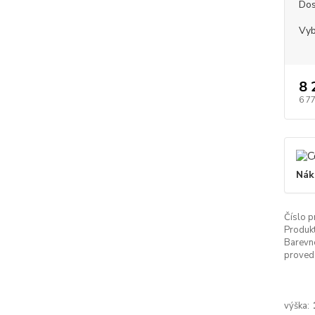
Dos
Vyb
8 
6 7
Nák
Číslo p
Produkt
Barevn
proved
výška: