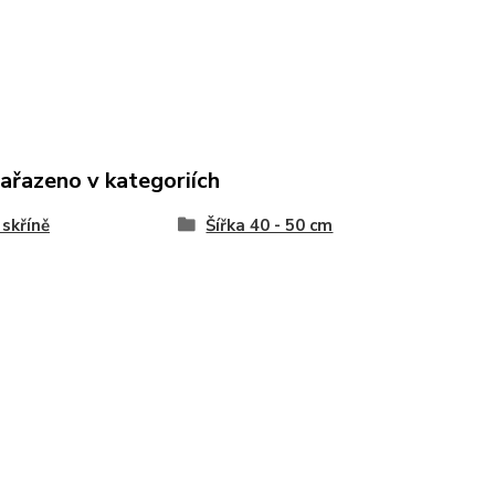
zařazeno v kategoriích
 skříně
Šířka 40 - 50 cm