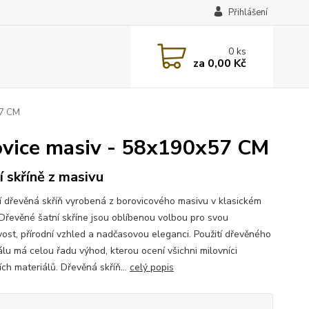
Přihlášení
0
ks
za
0,00 Kč
57 CM
ovice masiv - 58x190x57 CM
í skříně z masivu
ní dřevěná skříň vyrobená z borovicového masivu v klasickém
 Dřevěné šatní skříne jsou oblíbenou volbou pro svou
ivost, přírodní vzhled a nadčasovou eleganci. Použití dřevěného
álu má celou řadu výhod, kterou ocení všichni milovníci
ích materiálů. Dřevěná skříň...
celý popis