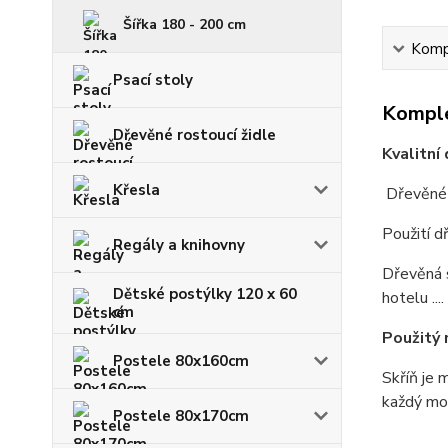
Šířka 180 - 200 cm
Kompl
Psací stoly
Komple
Dřevěné rostoucí židle
Kvalitní
Křesla
Dřevěné š
Použití d
Regály a knihovny
Dřevěná s
Dětské postýlky 120 x 60
hotelu ....
cm
Použitý 
Postele 80x160cm
Skříň je 
každý mo
Postele 80x170cm