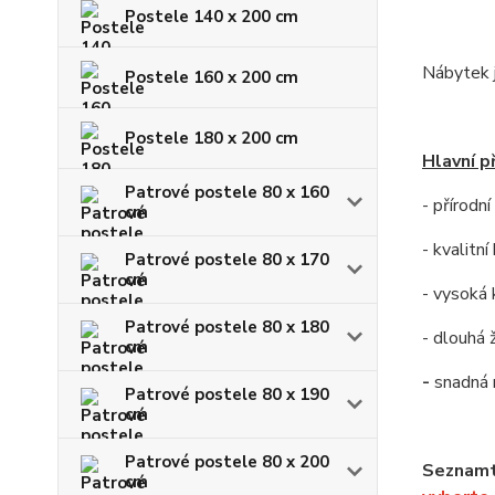
Postele 140 x 200 cm
Nábytek j
Postele 160 x 200 cm
Postele 180 x 200 cm
Hlavní p
Patrové postele 80 x 160
- přírodn
cm
- kvalitn
Patrové postele 80 x 170
cm
- vysoká 
Patrové postele 80 x 180
- dlouhá 
cm
-
snadná
Patrové postele 80 x 190
cm
Patrové postele 80 x 200
Seznamte
cm