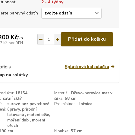
tupnost
2 - 4 týdny
erte barevný odstín
200 Kč
/
ks
Přidat do košíku
77 Kč
bez DPH
Splátková kalkulačka
up na splátky
roduktu:
18154
Materiál:
Dřevo-borovice masiv
:
šatní skříň
šířka:
58 cm
é
surové bez povrchové
Pro místnost:
ložnice
ení:
úpravy, přírodní
lakovaná , moření olše,
moření dub , moření
ořech
190 cm
hloubka:
57 cm