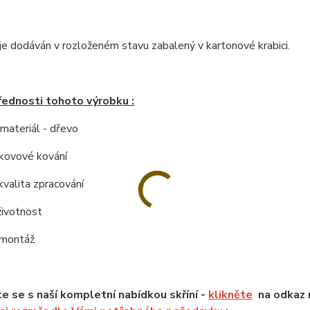
e dodáván v rozloženém stavu zabalený v kartonové krabici.
řednosti tohoto výrobku :
í materiál - dřevo
í kovové kování
kvalita zpracování
životnost
 montáž
 se s naší kompletní nabídkou skříní -
klikněte
na odkaz n