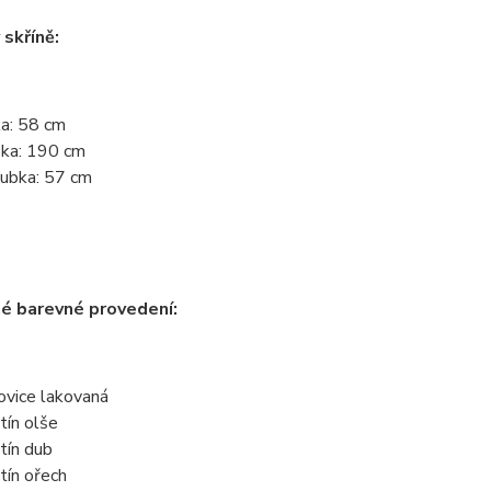
skříně:
ka: 58 cm
ka: 190 cm
ubka: 57 cm
é barevné provedení:
ovice lakovaná
tín olše
tín dub
tín ořech