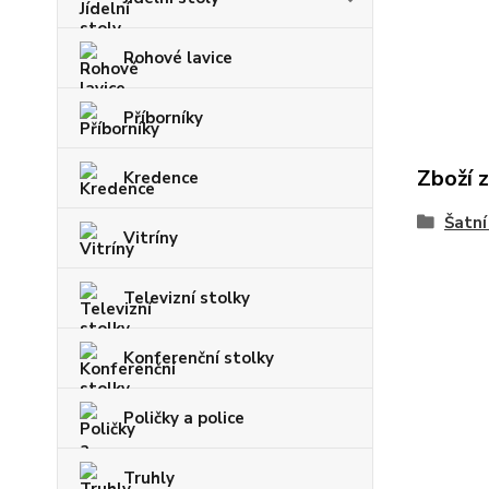
Rohové lavice
Příborníky
Zboží 
Kredence
Šatní
Vitríny
Televizní stolky
Konferenční stolky
Poličky a police
Truhly