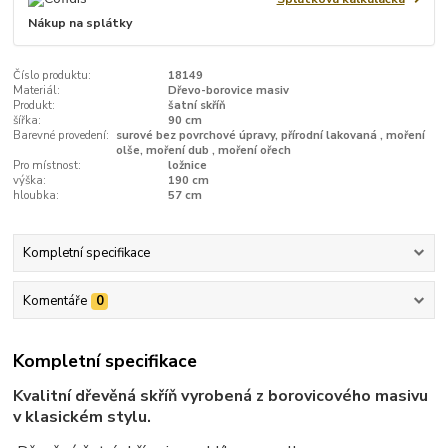
Nákup na splátky
Číslo produktu:
18149
Materiál:
Dřevo-borovice masiv
Produkt:
šatní skříň
šířka:
90 cm
Barevné provedení:
surové bez povrchové úpravy, přírodní lakovaná , moření
olše, moření dub , moření ořech
Pro místnost:
ložnice
výška:
190 cm
hloubka:
57 cm
Kompletní specifikace
Komentáře
0
Kompletní specifikace
Kvalitní dřevěná skříň vyrobená z borovicového masivu
v klasickém stylu.