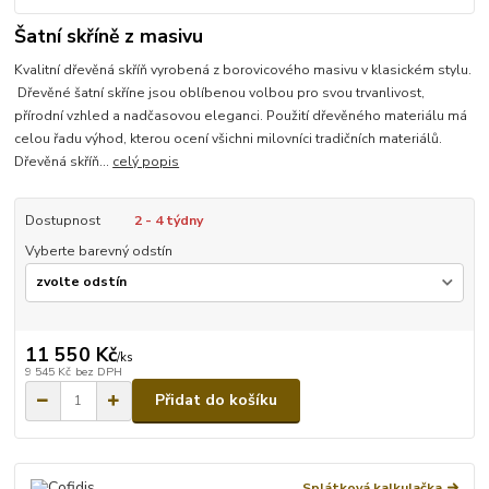
Šatní skříně z masivu
Kvalitní dřevěná skříň vyrobená z borovicového masivu v klasickém stylu.
Dřevěné šatní skříne jsou oblíbenou volbou pro svou trvanlivost,
přírodní vzhled a nadčasovou eleganci. Použití dřevěného materiálu má
celou řadu výhod, kterou ocení všichni milovníci tradičních materiálů.
Dřevěná skříň...
celý popis
Dostupnost
2 - 4 týdny
Vyberte barevný odstín
11 550 Kč
/
ks
9 545 Kč
bez DPH
Přidat do košíku
Splátková kalkulačka