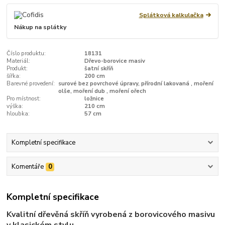
Splátková kalkulačka
Nákup na splátky
Číslo produktu:
18131
Materiál:
Dřevo-borovice masiv
Produkt:
šatní skříň
šířka:
200 cm
Barevné provedení:
surové bez povrchové úpravy, přírodní lakovaná , moření
olše, moření dub , moření ořech
Pro místnost:
ložnice
výška:
210 cm
hloubka:
57 cm
Kompletní specifikace
Komentáře
0
Kompletní specifikace
Kvalitní dřevěná skříň vyrobená z borovicového masivu