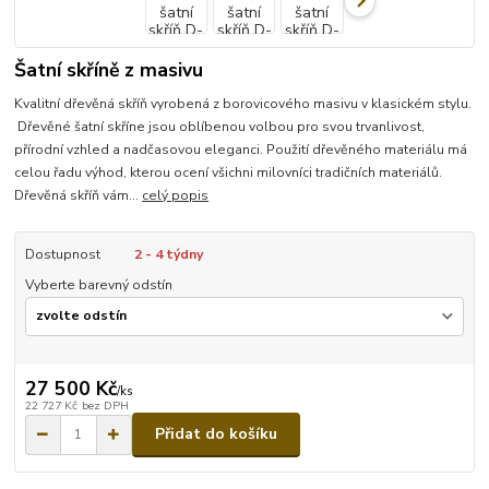
Šatní skříně z masivu
Kvalitní dřevěná skříň vyrobená z borovicového masivu v klasickém stylu.
Dřevěné šatní skříne jsou oblíbenou volbou pro svou trvanlivost,
přírodní vzhled a nadčasovou eleganci. Použití dřevěného materiálu má
celou řadu výhod, kterou ocení všichni milovníci tradičních materiálů.
Dřevěná skříň vám...
celý popis
Dostupnost
2 - 4 týdny
Vyberte barevný odstín
27 500 Kč
/
ks
22 727 Kč
bez DPH
Přidat do košíku