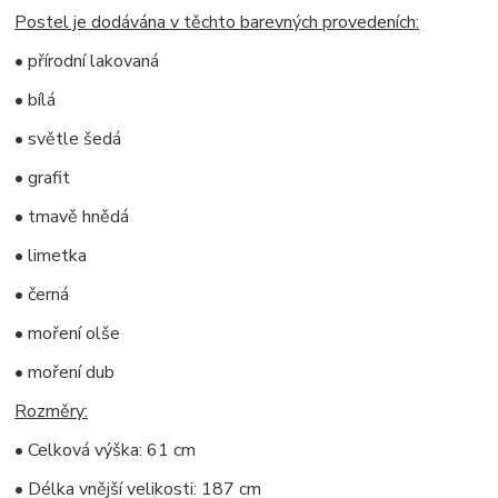
Postel je dodávána v těchto barevných provedeních:
• přírodní lakovaná
• bílá
• světle šedá
• grafit
• tmavě hnědá
• limetka
• černá
• moření olše
• moření dub
Rozměry:
• Celková výška: 61 cm
• Délka vnější velikosti: 187 cm