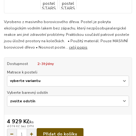
Vyrobeno z masivního borovicového dřeva. Postel je pokryta
ekologickým vodním lakem bez zápachu, který nezpůsobujealergické
reakce ani jiné zdravotní problémy. Praktickou součástí patrové postele
jsou úložné prostory na kolečkách. • Použitý materiál: Pouze MASIVNÍ
borovicové dřevo • Nosnost poste...
celý popis
Dostupnost
2-3týdny
Matrace k posteli
Vyberte barevný odstín
4 929 Kč
/
ks
4 074 Kč
bez DPH
Přidat do košíku