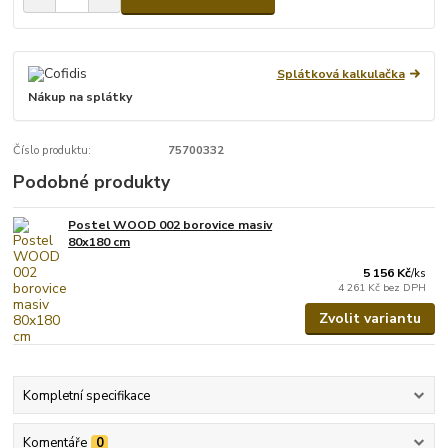
Splátková kalkulačka
Nákup na splátky
Číslo produktu:
75700332
Podobné produkty
Postel WOOD 002 borovice masiv
80x180 cm
5 156 Kč
/
ks
4 261 Kč
bez DPH
Zvolit variantu
Kompletní specifikace
Komentáře
0