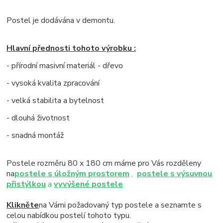
Postel je dodávána v demontu.
Hlavní přednosti tohoto výrobku :
- přírodní masivní materiál - dřevo
- vysoká kvalita zpracování
- velká stabilita a bytelnost
- dlouhá životnost
- snadná montáž
Postele rozměru 80 x 180 cm máme pro Vás rozděleny
na
postele s úložným prostorem
,
postele s výsuvnou
přistýlkou
a
vyvýšené postele
.
Klikněte
na Vámi požadovaný typ postele a seznamte s
celou nabídkou postelí tohoto typu.