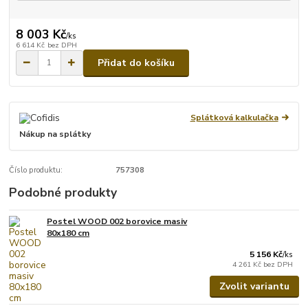
8 003 Kč
/
ks
6 614 Kč
bez DPH
Přidat do košíku
Splátková kalkulačka
Nákup na splátky
Číslo produktu:
757308
Podobné produkty
Postel WOOD 002 borovice masiv
80x180 cm
5 156 Kč
/
ks
4 261 Kč
bez DPH
Zvolit variantu