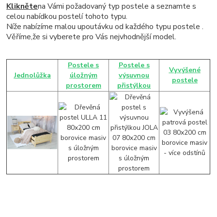
Klikněte
na Vámi požadovaný typ postele a seznamte s
celou nabídkou postelí tohoto typu.
Níže nabízíme malou upoutávku od každého typu postele .
Věříme,že si vyberete pro Vás nejvhodnější model.
Postele s
Postele s
Vyvýšené
Jednolůžka
úložným
výsuvnou
postele
prostorem
přistýlkou