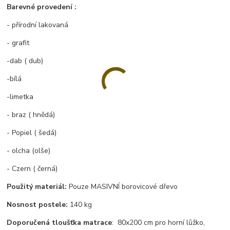
Barevné provedení :
- přírodní lakovaná
- grafit
-dab ( dub)
-bílá
-limetka
- braz ( hnědá)
- Popiel ( šedá)
- olcha (olše)
- Czern ( černá)
Použitý materiál:
Pouze MASIVNÍ borovicové dřevo
Nosnost postele:
140 kg
Doporučená tloušťka matrace
: 80x200 cm pro horní lůžko,