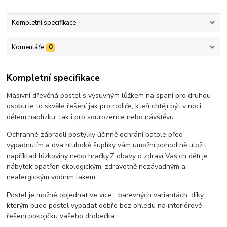
Kompletní specifikace
Komentáře
0
Kompletní specifikace
Masivní dřevěná postel s výsuvným lůžkem na spaní pro druhou
osobu.
Je to skvělé řešení jak pro rodiče, kteří chtějí být v noci
dětem nablízku, tak i pro sourozence nebo návštěvu.
Ochranné zábradlí postýlky účinně ochrání batole před
vypadnutím a dva hluboké šuplíky vám umožní pohodlně uložit
například lůžkoviny nebo hračky.
Z obavy o zdraví Vašich dětí je
nábytek opatřen ekologickým, zdravotně nezávadným a
nealergickým vodním lakem.
Postel je možné objednat ve více barevných variantách, díky
kterým bude postel vypadat dobře bez ohledu na interiérové ​​
řešení pokojíčku vašeho drobečka.