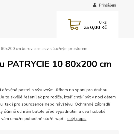
Přihlášení
0
ks
za
0,00 Kč
0 80x200 cm borovice masiv s úložným prostorem
kou PATRYCIE 10 80x200 cm
í dřevěná postel s výsuvným lůžkem na spaní pro druhou
Je to skvělé řešení jak pro rodiče, kteří chtějí být v noci dětem
ku, tak i pro sourozence nebo návštěvu. Ochranné zábradlí
ky účinně ochrání batole před vypadnutím a dva hluboké
y vám umožní pohodlně uložit např...
celý popis