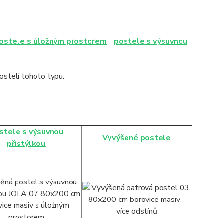
ostele s úložným prostorem
,
postele s výsuvnou
stelí tohoto typu.
stele s výsuvnou
Vyvýšené postele
přistýlkou