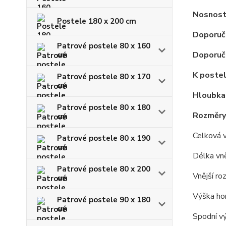
Nosnost
Postele 180 x 200 cm
Doporuč
Patrové postele 80 x 160
Doporuče
cm
K postel
Patrové postele 80 x 170
cm
Hloubka
Patrové postele 80 x 180
Rozměry
cm
Celková 
Patrové postele 80 x 190
cm
Délka vně
Patrové postele 80 x 200
Vnější ro
cm
Výška hor
Patrové postele 90 x 180
cm
Spodní vý