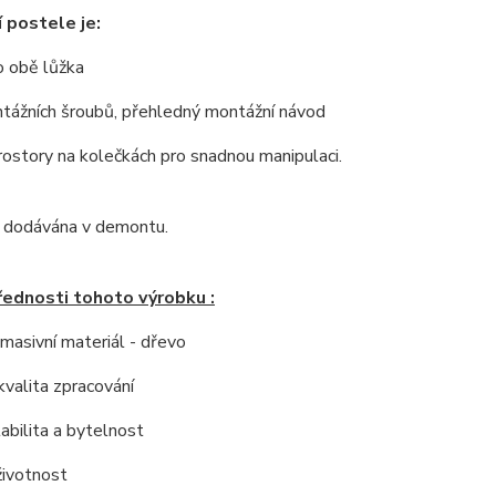
 postele je:
o obě lůžka
tážních šroubů,
p
řehledný montážní návod
ostory na kolečkách pro snadnou manipulaci.
e dodávána v demontu.
řednosti tohoto výrobku :
í masivní materiál - dřevo
kvalita zpracování
tabilita a bytelnost
životnost