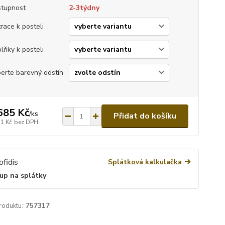
tupnost
2-3týdny
race k posteli
lňky k posteli
erte barevný odstín
685 Kč
/
ks
Přidat do košíku
51 Kč
bez DPH
Splátková kalkulačka
up na splátky
roduktu:
757317