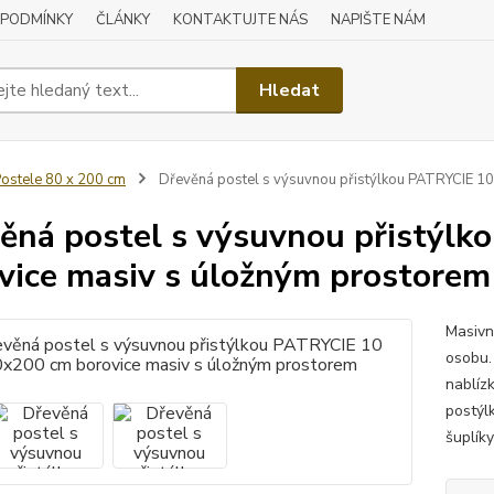
 PODMÍNKY
ČLÁNKY
KONTAKTUJTE NÁS
NAPIŠTE NÁM
Hledat
ostele 80 x 200 cm
Dřevěná postel s výsuvnou přistýlkou PATRYCIE 1
ěná postel s výsuvnou přistýl
vice masiv s úložným prostorem
Masivn
osobu. 
nablíz
postýl
šuplík