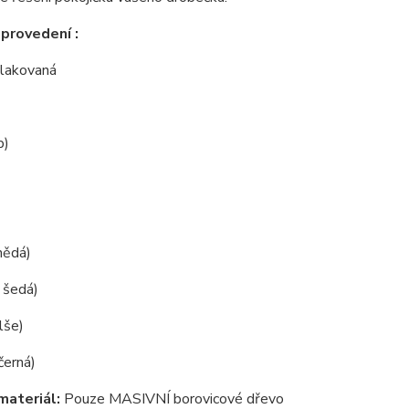
provedení :
í lakovaná
b)
hnědá)
( šedá)
lše)
černá)
materiál:
Pouze MASIVNÍ borovicové dřevo