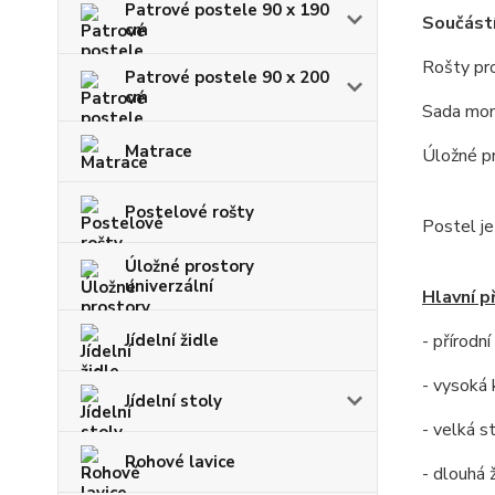
Patrové postele 90 x 190
Součástí
cm
Rošty pr
Patrové postele 90 x 200
cm
Sada mon
Matrace
Úložné pr
Postelové rošty
Postel j
Úložné prostory
univerzální
Hlavní p
Jídelní židle
- přírodn
- vysoká 
Jídelní stoly
- velká s
Rohové lavice
- dlouhá 