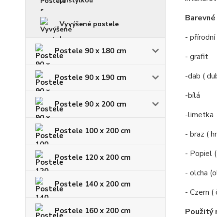
přistýlkou
Barevné 
Vyvýšené postele
- přírodn
Postele 90 x 180 cm
- grafit
-dab ( du
Postele 90 x 190 cm
-bílá
Postele 90 x 200 cm
-limetka
Postele 100 x 200 cm
- braz ( 
- Popiel 
Postele 120 x 200 cm
- olcha (o
Postele 140 x 200 cm
- Czern ( 
Postele 160 x 200 cm
Použitý 