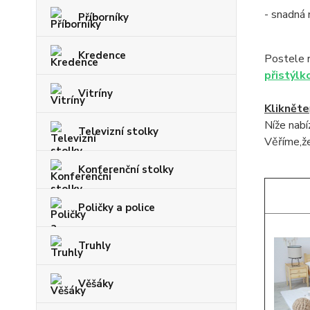
- snadná
Příborníky
Kredence
Postele 
přistýlk
Vitríny
Klikněte
Níže nab
Televizní stolky
Věříme,že
Konferenční stolky
Poličky a police
Truhly
Věšáky