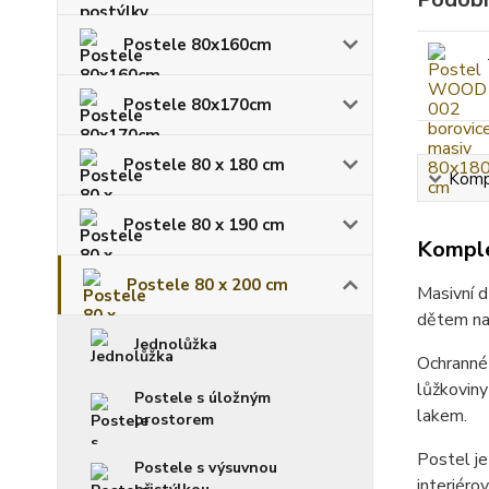
Postele 80x160cm
Postele 80x170cm
Postele 80 x 180 cm
Kompl
Postele 80 x 190 cm
Komple
Postele 80 x 200 cm
Masivní 
dětem nab
Jednolůžka
Ochranné 
lůžkoviny
Postele s úložným
lakem.
prostorem
Postel j
Postele s výsuvnou
interiéro