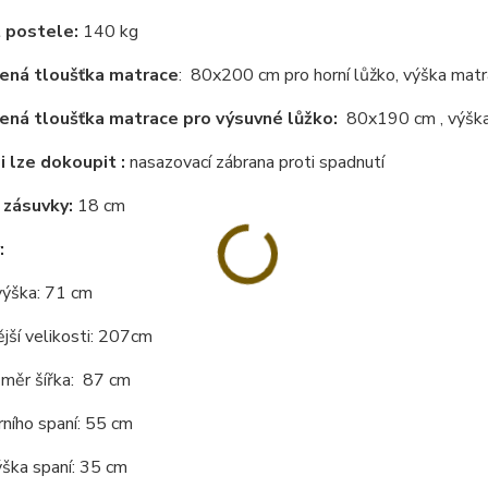
 postele:
140 kg
ená tloušťka matrace
: 80x200 cm pro horní lůžko, výška mat
ná tloušťka matrace pro výsuvné lůžko:
80x190 cm , výška
i lze dokoupit :
nasazovací zábrana proti spadnutí
 zásuvky:
18 cm
:
výška: 71 cm
jší velikosti: 207cm
změr šířka: 87 cm
ního spaní: 55 cm
ška spaní: 35 cm