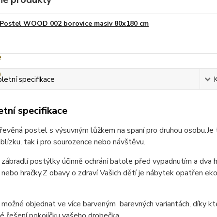
Postel WOOD 002 borovice masiv 80x180 cm
etní specifikace
tní specifikace
dřevěná postel s výsuvným lůžkem na spaní pro druhou osobu.
Je 
lízku, tak i pro sourozence nebo návštěvu.
zábradlí postýlky účinně ochrání batole před vypadnutím a dva 
 nebo hračky.
Z obavy o zdraví Vašich dětí je nábytek opatřen e
e možné objednat ve více barveným barevných variantách, díky 
vé ​​řešení pokojíčku vašeho drobečka.