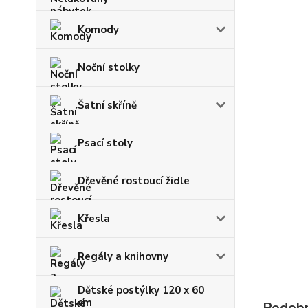
Komody
Noční stolky
Šatní skříně
Psací stoly
Dřevěné rostoucí židle
Křesla
Regály a knihovny
Dětské postýlky 120 x 60
cm
Podobn