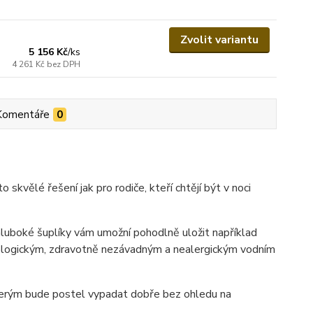
Zvolit variantu
5 156 Kč
/
ks
4 261 Kč
bez DPH
Komentáře
0
to skvělé řešení jak pro rodiče, kteří chtějí být v noci
hluboké šuplíky vám umožní pohodlně uložit například
kologickým, zdravotně nezávadným a nealergickým vodním
kterým bude postel vypadat dobře bez ohledu na