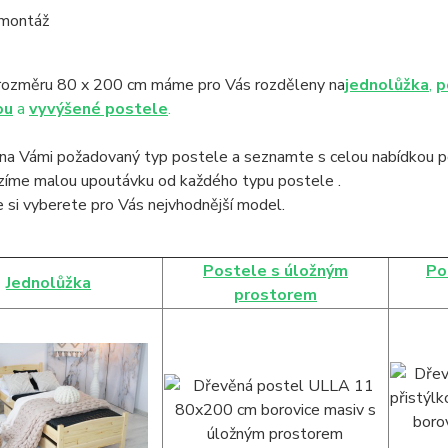
 montáž
rozměru 80 x 200 cm máme pro Vás rozděleny na
jednolůžka
,
p
ou
a
vyvýšené postele
.
na Vámi požadovaný typ postele a seznamte s celou nabídkou po
ízíme malou upoutávku od každého typu postele .
 si vyberete pro Vás nejvhodnější model.
Postele s úložným
Po
Jednolůžka
prostorem