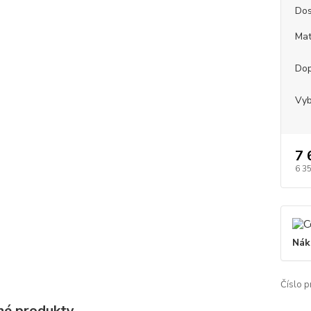
Dos
Mat
Dop
Vyb
7 
6 3
Nák
Číslo p
é produkty