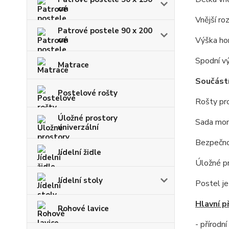
cm
Vnější ro
Patrové postele 90 x 200
cm
Výška hor
Spodní vý
Matrace
Součástí
Postelové rošty
Rošty pr
Úložné prostory
Sada mon
univerzální
Bezpečno
Jídelní židle
Úložné pr
Jídelní stoly
Postel j
Hlavní p
Rohové lavice
- přírodn