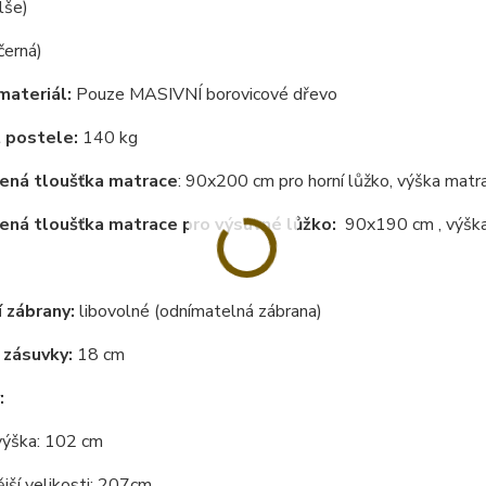
lše)
černá)
materiál:
Pouze MASIVNÍ borovicové dřevo
 postele:
140 kg
ená tloušťka matrace
: 90x200 cm pro horní lůžko, výška mat
ná tloušťka matrace pro výsuvné lůžko:
90x190 cm , výška
 zábrany:
libovolné (odnímatelná zábrana)
 zásuvky:
18 cm
:
výška: 102 cm
jší velikosti: 207cm