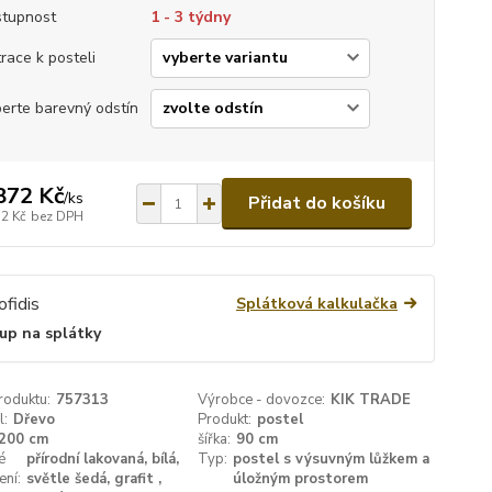
tupnost
1 - 3 týdny
race k posteli
erte barevný odstín
872 Kč
/
ks
Přidat do košíku
32 Kč
bez DPH
Splátková kalkulačka
up na splátky
roduktu:
757313
Výrobce - dovozce:
KIK TRADE
l:
Dřevo
Produkt:
postel
200 cm
šířka:
90 cm
é
přírodní lakovaná, bílá,
Typ:
postel s výsuvným lůžkem a
ení:
světle šedá, grafit ,
úložným prostorem