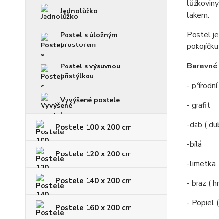
lůžkoviny
Jednolůžko
lakem.
Postel je
Postel s úložným
prostorem
pokojíčku
Barevné 
Postel s výsuvnou
přistýlkou
- přírodn
Vyvýšené postele
- grafit
-dab ( du
Postele 100 x 200 cm
-bílá
Postele 120 x 200 cm
-limetka
Postele 140 x 200 cm
- braz ( 
- Popiel 
Postele 160 x 200 cm