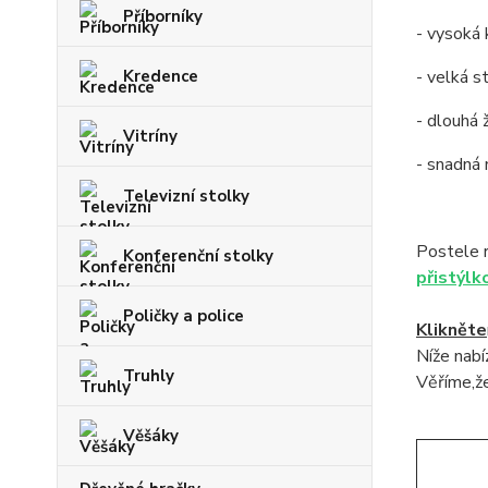
Příborníky
- vysoká 
Kredence
- velká s
- dlouhá 
Vitríny
- snadná
Televizní stolky
Postele 
Konferenční stolky
přistýlk
Poličky a police
Klikněte
Níže nab
Truhly
Věříme,že
Věšáky