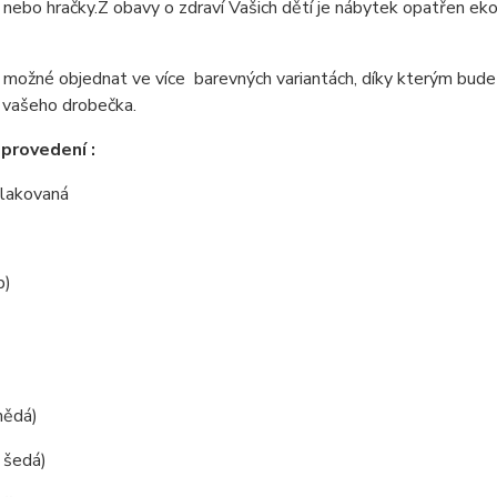
 nebo hračky.
Z obavy o zdraví Vašich dětí je nábytek opatřen e
 možné objednat ve více barevných variantách, díky kterým bude 
 vašeho drobečka.
provedení :
í lakovaná
b)
hnědá)
( šedá)