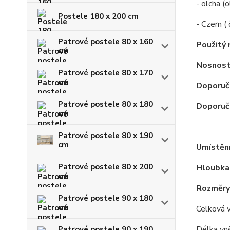
- olcha (o
Postele 180 x 200 cm
- Czern ( 
Patrové postele 80 x 160
Použitý 
cm
Nosnost
Patrové postele 80 x 170
cm
Doporuč
Patrové postele 80 x 180
Doporuče
cm
Patrové postele 80 x 190
cm
Umístění
Patrové postele 80 x 200
Hloubka
cm
Rozměry
Patrové postele 90 x 180
cm
Celková 
Délka vně
Patrové postele 90 x 190