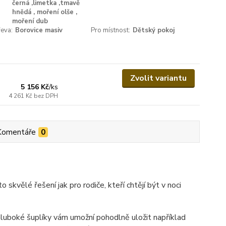
černá ,limetka ,tmavě
hnědá , moření olše ,
moření dub
eva:
Borovice masiv
Pro místnost:
Dětský pokoj
Zvolit variantu
5 156 Kč
/
ks
4 261 Kč
bez DPH
Komentáře
0
to skvělé řešení jak pro rodiče, kteří chtějí být v noci
hluboké šuplíky vám umožní pohodlně uložit například