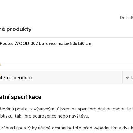
Druh dř
é produkty
Postel WOOD 002 borovice masiv 80x180 cm
etní specifikace
tní specifikace
dřevěná postel s výsuvným lůžkem na spaní pro druhou osobu.
Je 
lízku, tak i pro sourozence nebo návštěvu.
zábradlí postýlky účinně ochrání batole před vypadnutím a dva 