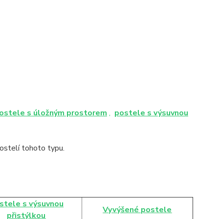
ostele s úložným prostorem
,
postele s výsuvnou
stelí tohoto typu.
stele s výsuvnou
Vyvýšené postele
přistýlkou