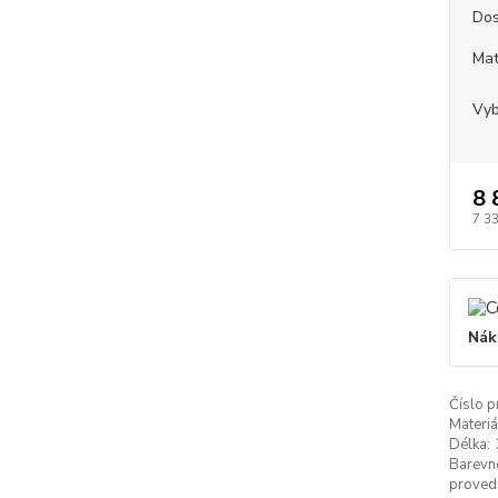
Dos
Mat
Vyb
8 
7 3
Nák
Číslo p
Materiá
Délka:
Barevn
proved