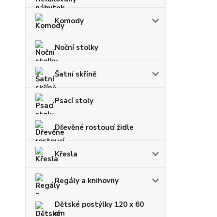
Komody
Noční stolky
Šatní skříně
Psací stoly
Dřevěné rostoucí židle
Křesla
Regály a knihovny
Dětské postýlky 120 x 60
cm