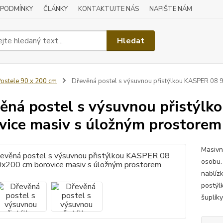
 PODMÍNKY
ČLÁNKY
KONTAKTUJTE NÁS
NAPIŠTE NÁM
Hledat
ostele 90 x 200 cm
Dřevěná postel s výsuvnou přistýlkou KASPER 08 
ěná postel s výsuvnou přistýl
vice masiv s úložným prostorem
Masivn
osobu. 
nablíz
postýl
šuplík