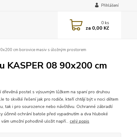
Přihlášení
0
ks
za
0,00 Kč
90x200 cm borovice masiv s úložným prostorem
kou KASPER 08 90x200 cm
í dřevěná postel s výsuvným lůžkem na spaní pro druhou
Je to skvělé řešení jak pro rodiče, kteří chtějí být v noci dětem
ku, tak i pro sourozence nebo návštěvu. Ochranné zábradlí
ky účinně ochrání batole před vypadnutím a dva hluboké
y vám umožní pohodlně uložit napří...
celý popis