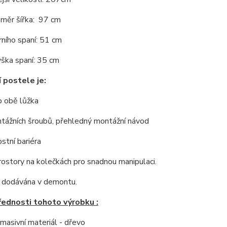
změr šířka: 97 cm
ního spaní: 51 cm
ška spaní: 35 cm
 postele je:
o obě lůžka
tážních šroubů,
p
řehledný montážní návod
stní bariéra
ostory na kolečkách pro snadnou manipulaci.
e dodávána v demontu.
řednosti tohoto výrobku :
í masivní materiál - dřevo