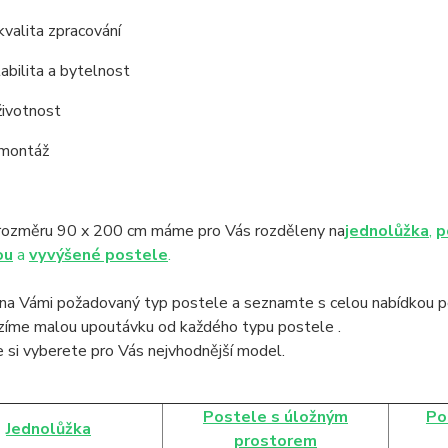
kvalita zpracování
tabilita a bytelnost
životnost
 montáž
rozměru 90 x 200 cm máme pro Vás rozděleny na
jednolůžka
,
p
ou
a
vyvýšené postele
.
na Vámi požadovaný typ postele a seznamte s celou nabídkou po
ízíme malou upoutávku od každého typu postele .
 si vyberete pro Vás nejvhodnější model.
Postele s úložným
Po
Jednolůžka
prostorem