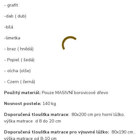
- grafit
-dab ( dub)
-bílá
-limetka
- braz ( hnědá)
- Popiel ( šedá)
- olcha (olše)
- Czern ( černá)
Použitý materiál:
Pouze MASIVNÍ borovicové dřevo
Nosnost postele:
140 kg
Doporučená tloušťka matrace
: 80x200 cm pro horní lůžko,
výška matrace d 8 do 20 cm
Doporučená tloušťka matrace pro výsuvné lůžko:
80x190 cm ,
výška matrace od 8-10 cm