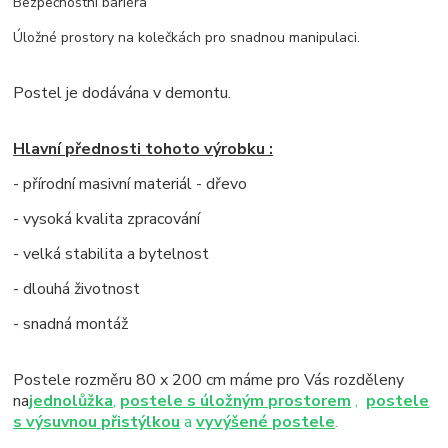
Bezpečnostní bariéra
Úložné prostory na kolečkách pro snadnou manipulaci.
Postel je dodávána v demontu.
Hlavní přednosti tohoto výrobku :
- přírodní masivní materiál - dřevo
- vysoká kvalita zpracování
- velká stabilita a bytelnost
- dlouhá životnost
- snadná montáž
Postele rozměru 80 x 200 cm máme pro Vás rozděleny
na
jednolůžka
,
postele s úložným prostorem
,
postele
s výsuvnou přistýlkou
a
vyvýšené postele
.