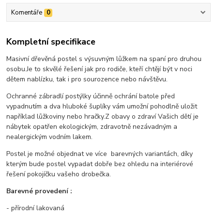
Komentáře
0
Kompletní specifikace
Masivní dřevěná postel s výsuvným lůžkem na spaní pro druhou
osobu.
Je to skvělé řešení jak pro rodiče, kteří chtějí být v noci
dětem nablízku, tak i pro sourozence nebo návštěvu.
Ochranné zábradlí postýlky účinně ochrání batole před
vypadnutím a dva hluboké šuplíky vám umožní pohodlně uložit
například lůžkoviny nebo hračky.
Z obavy o zdraví Vašich dětí je
nábytek opatřen ekologickým, zdravotně nezávadným a
nealergickým vodním lakem.
Postel je možné objednat ve více barevných variantách, díky
kterým bude postel vypadat dobře bez ohledu na interiérové ​​
řešení pokojíčku vašeho drobečka.
Barevné provedení :
- přírodní lakovaná