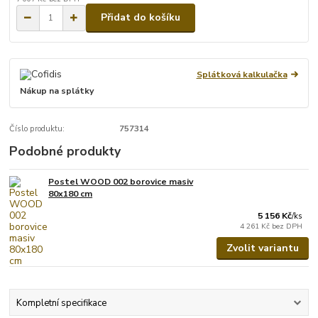
Přidat do košíku
Splátková kalkulačka
Nákup na splátky
Číslo produktu:
757314
Podobné produkty
Postel WOOD 002 borovice masiv
80x180 cm
5 156 Kč
/
ks
4 261 Kč
bez DPH
Zvolit variantu
Kompletní specifikace