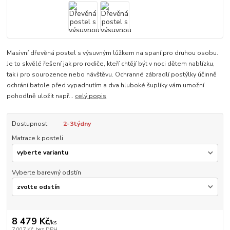
Masivní dřevěná postel s výsuvným lůžkem na spaní pro druhou osobu.
Je to skvělé řešení jak pro rodiče, kteří chtějí být v noci dětem nablízku,
tak i pro sourozence nebo návštěvu. Ochranné zábradlí postýlky účinně
ochrání batole před vypadnutím a dva hluboké šuplíky vám umožní
pohodlně uložit např...
celý popis
Dostupnost
2-3týdny
Matrace k posteli
Vyberte barevný odstín
8 479 Kč
/
ks
7 007 Kč
bez DPH