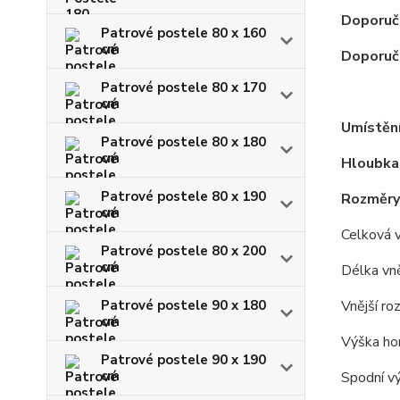
Doporuč
Patrové postele 80 x 160
cm
Doporuče
Patrové postele 80 x 170
cm
Umístění
Patrové postele 80 x 180
cm
Hloubka
Patrové postele 80 x 190
Rozměry
cm
Celková 
Patrové postele 80 x 200
cm
Délka vně
Patrové postele 90 x 180
Vnější ro
cm
Výška hor
Patrové postele 90 x 190
cm
Spodní vý