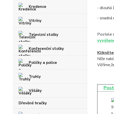
Kredence
- dlouhá 
- snadná
Vitríny
Postele 
Televizní stolky
vyvýšen
Konferenční stolky
Klikněte
Níže nab
Poličky a police
Věříme,že
Truhly
Post
Věšáky
Dřevěné hračky