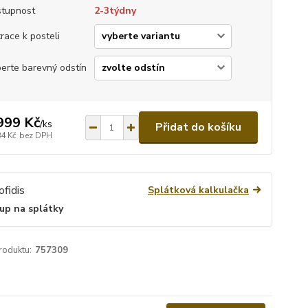
tupnost
2-3týdny
race k posteli
erte barevný odstín
999 Kč
/
ks
Přidat do košíku
84 Kč
bez DPH
Splátková kalkulačka
up na splátky
roduktu:
757309