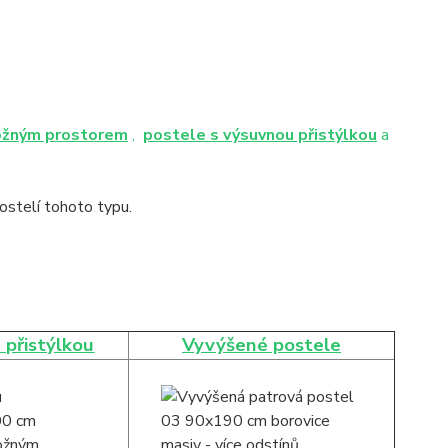
ožným prostorem
,
postele s výsuvnou přistýlkou
a
stelí tohoto typu.
 přistýlkou
Vyvýšené postele