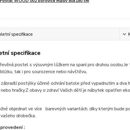
Postel WOOD 002 borovice masiv 80x180 cm
etní specifikace
tní specifikace
dřevěná postel s výsuvným lůžkem na spaní pro druhou osobu.
Je 
lízku, tak i pro sourozence nebo návštěvu.
zábradlí postýlky účinně ochrání batole před vypadnutím a dva 
 nebo hračky.
Z obavy o zdraví Vašich dětí je nábytek opatřen e
ožné objednat ve více barevných variantách, díky kterým bude po
 vašeho drobečka.
provedení :