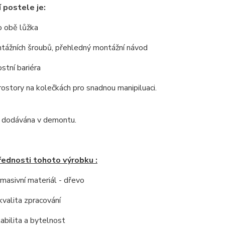
 postele je:
o obě lůžka
tážních šroubů,
p
řehledný montážní návod
stní bariéra
ostory na kolečkách pro snadnou manipiluaci.
e dodávána v demontu.
řednosti tohoto výrobku :
í masivní materiál - dřevo
kvalita zpracování
tabilita a bytelnost