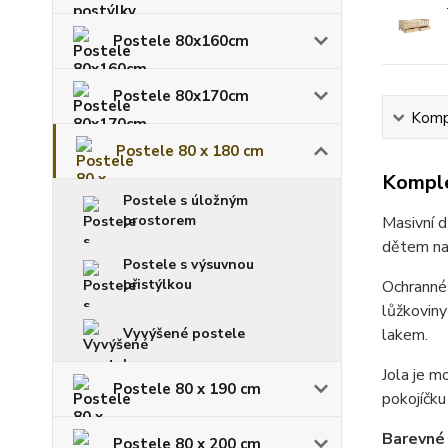
Postele 80x160cm
Postele 80x170cm
Kompl
Postele 80 x 180 cm
Komple
Postele s úložným
prostorem
Masivní 
dětem nab
Postele s výsuvnou
přistýlkou
Ochranné 
lůžkoviny
Vyvýšené postele
lakem.
Jola je m
Postele 80 x 190 cm
pokojíčku
Barevné 
Postele 80 x 200 cm