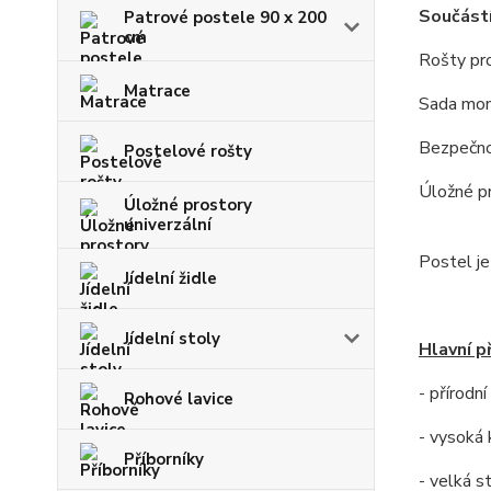
Součástí
Patrové postele 90 x 200
cm
Rošty pr
Matrace
Sada mon
Bezpečno
Postelové rošty
Úložné pr
Úložné prostory
univerzální
Postel j
Jídelní židle
Jídelní stoly
Hlavní p
- přírodn
Rohové lavice
- vysoká 
Příborníky
- velká s