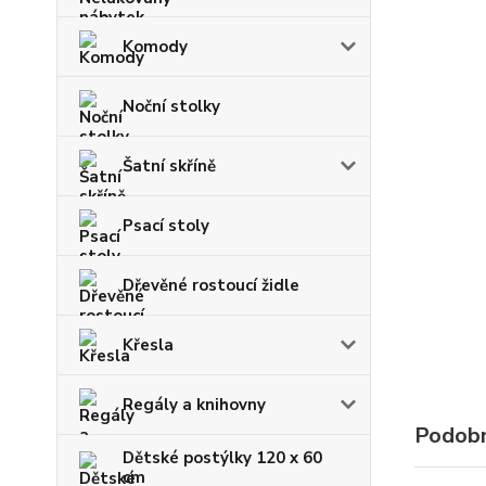
Komody
Noční stolky
Šatní skříně
Psací stoly
Dřevěné rostoucí židle
Křesla
Regály a knihovny
Podobn
Dětské postýlky 120 x 60
cm