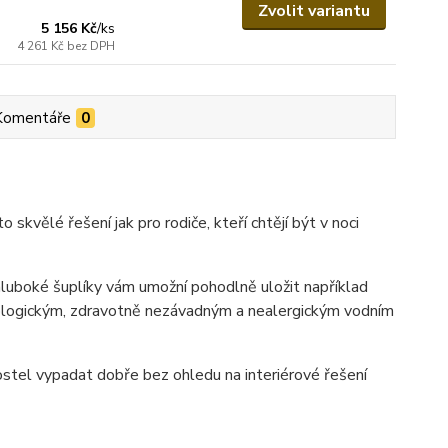
Zvolit variantu
5 156 Kč
/
ks
4 261 Kč
bez DPH
Komentáře
0
to skvělé řešení jak pro rodiče, kteří chtějí být v noci
hluboké šuplíky vám umožní pohodlně uložit například
kologickým, zdravotně nezávadným a nealergickým vodním
stel vypadat dobře bez ohledu na interiérové ​​řešení