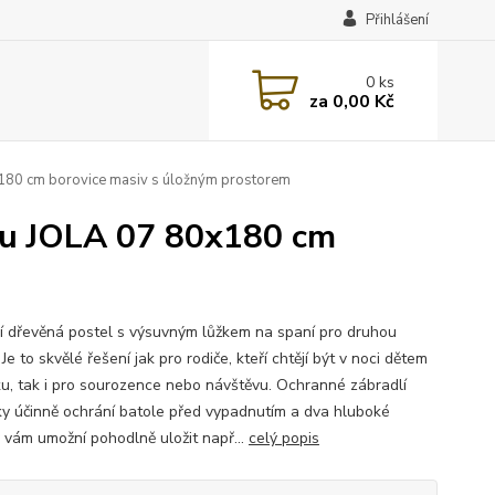
Přihlášení
0
ks
za
0,00 Kč
x180 cm borovice masiv s úložným prostorem
kou JOLA 07 80x180 cm
í dřevěná postel s výsuvným lůžkem na spaní pro druhou
Je to skvělé řešení jak pro rodiče, kteří chtějí být v noci dětem
ku, tak i pro sourozence nebo návštěvu. Ochranné zábradlí
ky účinně ochrání batole před vypadnutím a dva hluboké
y vám umožní pohodlně uložit např...
celý popis