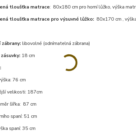
ená tloušťka matrace
: 80x180 cm pro horní lůžko, výška mat
ná tloušťka matrace pro výsuvné lůžko:
80x170 cm , výška
 zábrany:
libovolné (odnímatelná zábrana)
 zásuvky:
18 cm
:
výška: 76 cm
jší velikosti: 187cm
změr šířka: 87 cm
ního spaní: 51 cm
ška spaní: 35 cm