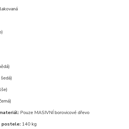
í lakovaná
b)
hnědá)
( šedá)
lše)
černá)
materiál:
Pouze MASIVNÍ borovicové dřevo
 postele:
140 kg