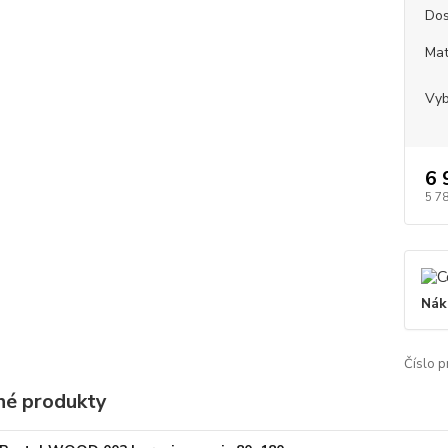
Dos
Mat
Vyb
6 
5 7
Nák
Číslo p
é produkty