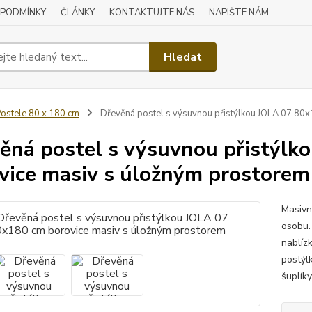
 PODMÍNKY
ČLÁNKY
KONTAKTUJTE NÁS
NAPIŠTE NÁM
Hledat
ostele 80 x 180 cm
Dřevěná postel s výsuvnou přistýlkou JOLA 07 80
ěná postel s výsuvnou přistýl
vice masiv s úložným prostorem
Masivn
osobu. 
nablíz
postýl
šuplík