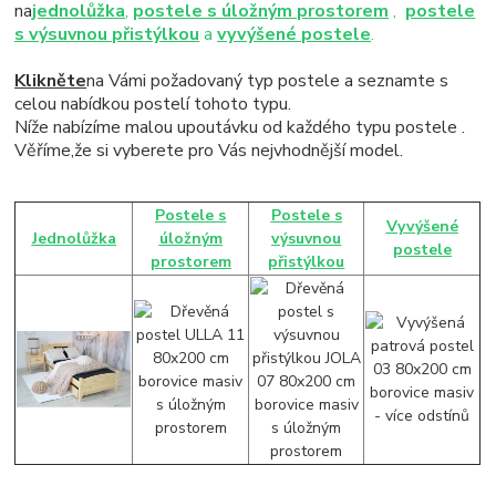
na
jednolůžka
,
postele s úložným prostorem
,
postele
s výsuvnou přistýlkou
a
vyvýšené postele
.
Klikněte
na Vámi požadovaný typ postele a seznamte s
celou nabídkou postelí tohoto typu.
Níže nabízíme malou upoutávku od každého typu postele .
Věříme,že si vyberete pro Vás nejvhodnější model.
Postele s
Postele s
Vyvýšené
Jednolůžka
úložným
výsuvnou
postele
prostorem
přistýlkou