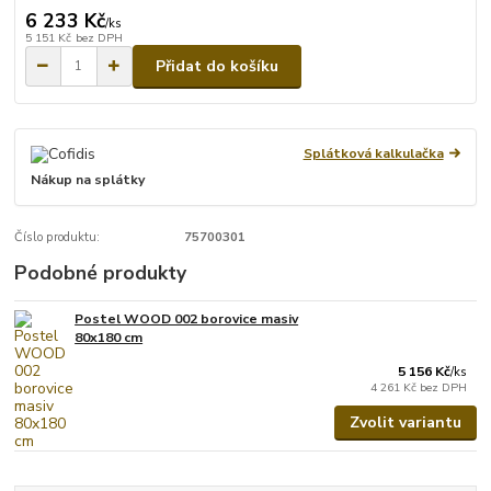
6 233 Kč
/
ks
5 151 Kč
bez DPH
Přidat do košíku
Splátková kalkulačka
Nákup na splátky
Číslo produktu:
75700301
Podobné produkty
Postel WOOD 002 borovice masiv
80x180 cm
5 156 Kč
/
ks
4 261 Kč
bez DPH
Zvolit variantu