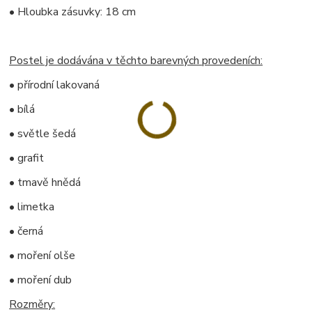
• Hloubka zásuvky: 18 cm
Postel je dodávána v těchto barevných provedeních:
• přírodní lakovaná
• bílá
• světle šedá
• grafit
• tmavě hnědá
• limetka
• černá
• moření olše
• moření dub
Rozměry: