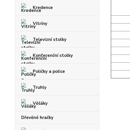
Kredence
Vitríny
Televizní stolky
Konferenční stolky
Poličky a police
Truhly
Věšáky
Dřevěné hračky