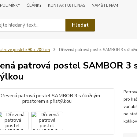
 PODMÍNKY
ČLÁNKY
KONTAKTUJTE NÁS
NAPIŠTE NÁM
Hledat
atrové postele 90 x 200 cm
Dřevená patrová postel SAMBOR 3 s úložn
ená patrová postel SAMBOR 3 s
týlkou
Patrov
pro ka
variabi
na sta
kolíkov