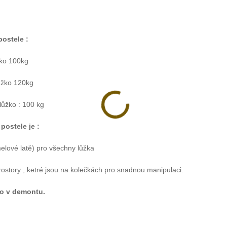
ostele :
žko 100kg
ůžko 120kg
lůžko : 100 kg
postele je :
melové latě) pro všechny lůžka
rostory , ketré jsou na kolečkách pro snadnou manipulaci.
o v demontu.