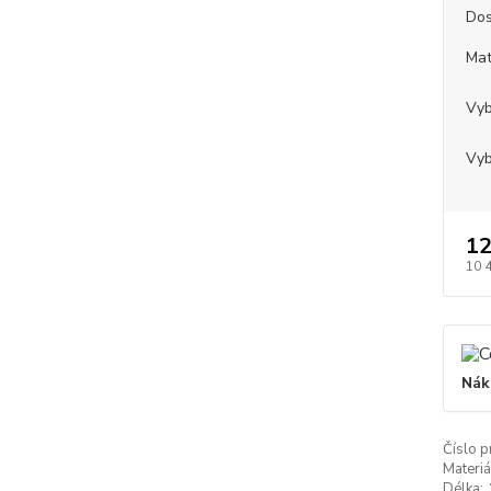
Dos
Mat
Vyb
Vyb
12
10 
Nák
Číslo p
Materiá
Délka: