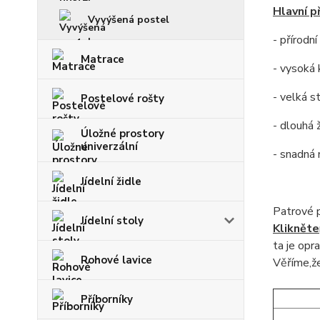
Hlavní p
Vyvýšená postel
- přírodn
Matrace
- vysoká 
- velká s
Postelové rošty
- dlouhá 
Úložné prostory
univerzální
- snadná
Jídelní židle
Patrové 
Jídelní stoly
Klikněte
ta
je opra
Rohové lavice
Věříme,že
Příborníky