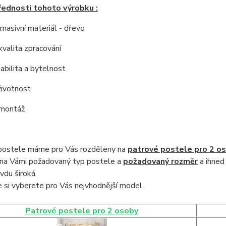
řednosti tohoto výrobku :
í masivní materiál - dřevo
kvalita zpracování
tabilita a bytelnost
životnost
 montáž
postele máme pro Vás rozděleny na
patrové postele pro 2 o
na Vámi požadovaný typ postele a
požadovaný rozměr
a ihned
vdu široká
.
 si vyberete pro Vás nejvhodnější model.
Patrové postele pro 2 osoby