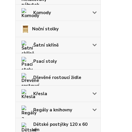
Komody
Noční stolky
Šatní skříně
Psací stoly
Dřevěné rostoucí židle
Křesla
Regály a knihovny
Dětské postýlky 120 x 60
cm