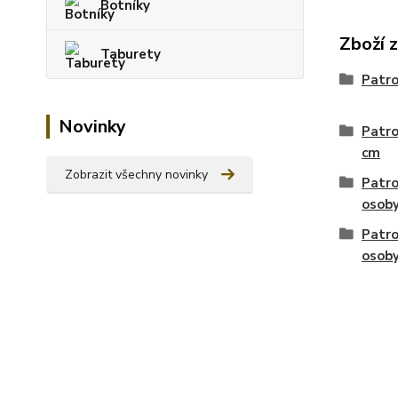
Botníky
Zboží 
Taburety
Patro
Novinky
Patro
cm
Zobrazit všechny novinky
Patro
osob
Patro
osob