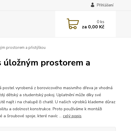
Přihlášení
0
ks
za
0,00 Kč
ým prostorem a přistýlkou
 úložným prostorem a
á postel vyrobená z borovicového masivního dřeva je vhodná
ždý dětský a studentský pokoj. Uplatnění může díky své
litě najít i na chalupě či chatě. U našich výrobků klademe důraz
bilitu a odolnost konstrukce. Proto používáme k montáži
é a šroubové spoje, které navíc ...
celý popis