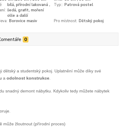
é
bílá, přírodní lakovaná ,
Typ::
Patrová postel
ení:
šedá, grafit, moření
olše a další
eva:
Borovice masiv
Pro místnost:
Dětský pokoj
Komentáře
0
ý dětský a studentský pokoj. Uplatnění může díky své
u
a
odolnost konstrukce
.
avdu snadný demont nábytku. Kdykoliv tedy můžete nábytek
oruje.
vě může žloutnout (přírodní proces)