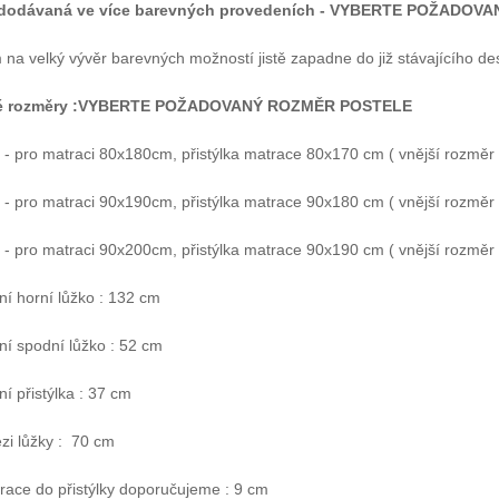
 dodávaná ve více barevných provedeních -
VYBERTE POŽADOVAN
na velký vývěr barevných možností jistě zapadne do již stávajícího de
é rozměry :VYBERTE POŽADOVANÝ ROZMĚR POSTELE
 pro matraci 80x180cm, přistýlka matrace 80x170 cm ( vnější rozměr po
 pro matraci 90x190cm, přistýlka matrace 90x180 cm ( vnější rozměr po
 pro matraci 90x200cm, přistýlka matrace 90x190 cm ( vnější rozměr p
í horní lůžko : 132 cm
ní spodní lůžko : 52 cm
í přistýlka : 37 cm
zi lůžky : 70 cm
race do přistýlky doporučujeme : 9 cm