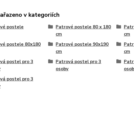
zařazeno v kategoriích
vé postele
Patrové postele 80 x 180
Patr
cm
cm
vé postele 80x180
Patrové postele 90x190
Patr
cm
cm
vá postel pro 3
Patrová postel pro 3
Patr
y
osoby
oso
vá postel pro 3
y