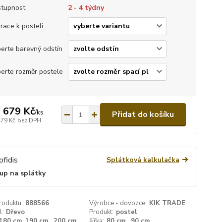
tupnost
2 - 4 týdny
race k posteli
erte barevný odstín
erte rozměr postele
 679 Kč
/
ks
Přidat do košíku
479 Kč
bez DPH
Splátková kalkulačka
up na splátky
roduktu:
888566
Výrobce - dovozce:
KIK TRADE
l:
Dřevo
Produkt:
postel
180 cm ,190 cm , 200 cm
šířka:
80 cm , 90 cm