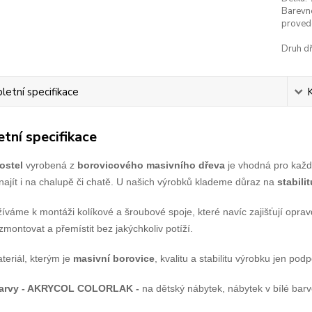
Barevn
proved
Druh dř
etní specifikace
tní specifikace
ostel
vyrobená z
borovicového masivního dřeva
je vhodná pro každ
ě najít i na chalupě či chatě. U našich výrobků klademe důraz na
stabilit
íváme k montáži kolíkové a šroubové spoje, které navíc zajišťují opr
montovat a přemístit bez jakýchkoliv potíží.
teriál, kterým je
masivní borovice
, kvalitu a stabilitu výrobku jen podp
barvy - AKRYCOL COLORLAK -
na dětský nábytek, nábytek v bílé bar