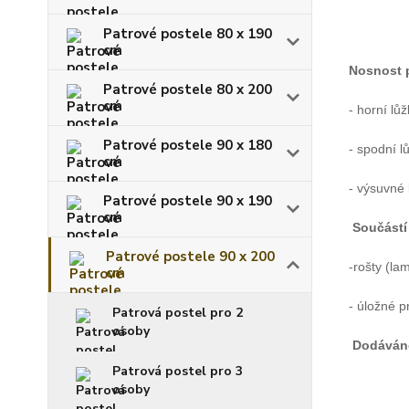
Patrové postele 80 x 190
cm
Nosnost p
Patrové postele 80 x 200
cm
- horní lů
Patrové postele 90 x 180
- spodní l
cm
- výsuvné 
Patrové postele 90 x 190
cm
Součástí 
Patrové postele 90 x 200
-rošty (la
cm
- úložné p
Patrová postel pro 2
osoby
Dodáván
Patrová postel pro 3
osoby