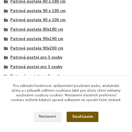
Patrové postele 80 x 180 cm
Patrové postele 90 x 190 cm
Patrové postele 90 x 200 cm
Patrové postele 80x180 cm
Patrové postele 90x190 cm
Patrové postele 90x200 cm
Patrová postel pro 3 osoby
Patrová postel pro 3 osoby
Patrová postel pro 3 osoby
Patrová postel pro 3 osoby
Pro základní funkčnost, zpříjemnění používání webu, analytické
účely a v případě udělení souhlasu také pro účely cílení reklamy
Patrová postel pro 3 osoby
využíváme soubory cookies. Nastavení vlastních preferencí
cookies můžete kdykoli upravit odkazem ve spodní části stránek.
Patrová postel pro 3 osoby
Souhlasím
Nastavení