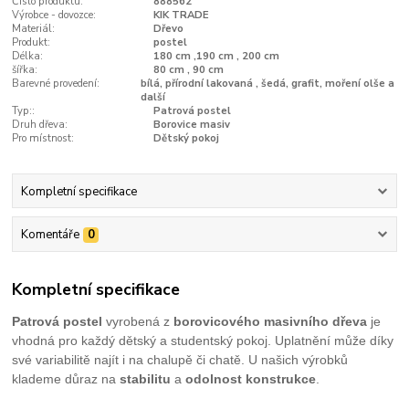
Číslo produktu:
888562
Výrobce - dovozce:
KIK TRADE
Materiál:
Dřevo
Produkt:
postel
Délka:
180 cm ,190 cm , 200 cm
šířka:
80 cm , 90 cm
Barevné provedení:
bílá, přírodní lakovaná , šedá, grafit, moření olše a
další
Typ::
Patrová postel
Druh dřeva:
Borovice masiv
Pro místnost:
Dětský pokoj
Kompletní specifikace
Komentáře
0
Kompletní specifikace
Patrová postel
vyrobená z
borovicového masivního dřeva
je
vhodná pro každý dětský a studentský pokoj. Uplatnění může díky
své variabilitě najít i na chalupě či chatě. U našich výrobků
klademe důraz na
stabilitu
a
odolnost konstrukce
.