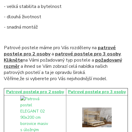
- velká stabilita a bytelnost
- dlouhá životnost
- snadná montáž
Patrové postele máme pro Vás rozděleny na
patrové
postele pro 2 osoby
a
patrové postele pro 3 osoby
.
Klikněte
na Vámi požadovaný typ postele a
požadovaný
rozměr
a ihned se Vám zobrazí celá nabídka našich
patrových postelí a ta
je opravdu široká
.
Věříme,že si vyberete pro Vás nejvhodnější model.
Patrové postele pro 2 osoby
Patrové postele pro 3 osoby