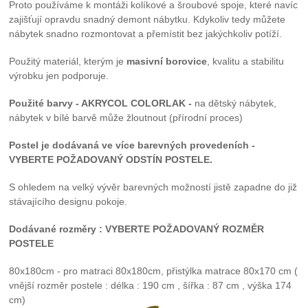
Proto používáme k montáži kolíkové a šroubové spoje, které navíc
zajišťují opravdu snadný demont nábytku. Kdykoliv tedy můžete
nábytek snadno rozmontovat a přemístit bez jakýchkoliv potíží.
Použitý materiál, kterým je
masivní borovice
, kvalitu a stabilitu
výrobku jen podporuje.
Použité barvy - AKRYCOL COLORLAK -
na dětský nábytek,
nábytek v bílé barvě může žloutnout (přírodní proces)
Postel je dodávaná ve více barevných provedeních -
VYBERTE POŽADOVANÝ ODSTÍN POSTELE
.
S ohledem na velký vývěr barevných možností jistě zapadne do již
stávajícího designu pokoje.
Dodávané rozměry : VYBERTE POŽADOVANÝ ROZMĚR
POSTELE
80x180cm - pro matraci 80x180cm, přistýlka matrace 80x170 cm (
vnější rozměr postele : délka : 190 cm , šířka : 87 cm , výška 174
cm)