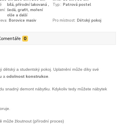
é
bílá, přírodní lakovaná ,
Typ::
Patrová postel
ení:
šedá, grafit, moření
olše a další
eva:
Borovice masiv
Pro místnost:
Dětský pokoj
Komentáře
0
ý dětský a studentský pokoj. Uplatnění může díky své
u
a
odolnost konstrukce
.
avdu snadný demont nábytku. Kdykoliv tedy můžete nábytek
oruje.
vě může žloutnout (přírodní proces)