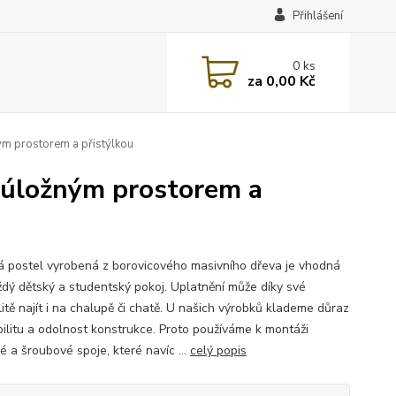
Přihlášení
0
ks
za
0,00 Kč
m prostorem a přistýlkou
 úložným prostorem a
á postel vyrobená z borovicového masivního dřeva je vhodná
ždý dětský a studentský pokoj. Uplatnění může díky své
litě najít i na chalupě či chatě. U našich výrobků klademe důraz
bilitu a odolnost konstrukce. Proto používáme k montáži
é a šroubové spoje, které navíc ...
celý popis