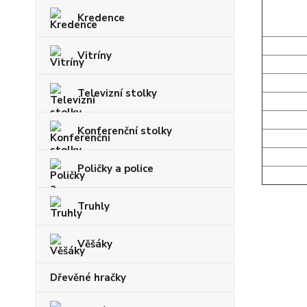
Kredence
Vitríny
Televizní stolky
Konferenční stolky
Poličky a police
Truhly
Věšáky
Dřevěné hračky