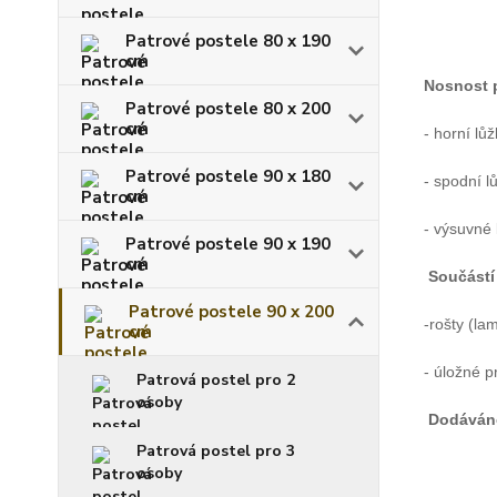
Patrové postele 80 x 190
cm
Nosnost p
Patrové postele 80 x 200
cm
- horní lů
Patrové postele 90 x 180
- spodní l
cm
- výsuvné 
Patrové postele 90 x 190
cm
Součástí 
Patrové postele 90 x 200
-rošty (la
cm
- úložné p
Patrová postel pro 2
osoby
Dodáván
Patrová postel pro 3
osoby