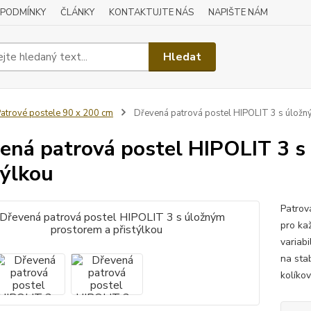
 PODMÍNKY
ČLÁNKY
KONTAKTUJTE NÁS
NAPIŠTE NÁM
Hledat
atrové postele 90 x 200 cm
Dřevená patrová postel HIPOLIT 3 s úložný
ená patrová postel HIPOLIT 3 s
týlkou
Patrov
pro ka
variabi
na sta
kolíkov