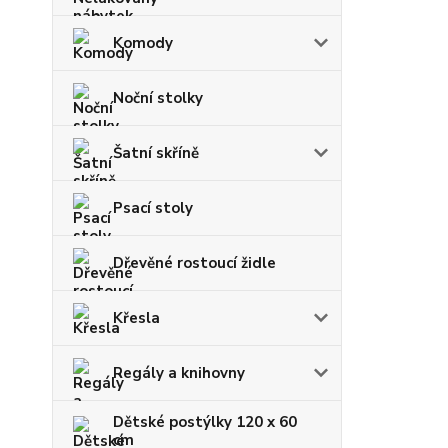
Komody
Noční stolky
Šatní skříně
Psací stoly
Dřevěné rostoucí židle
Křesla
Regály a knihovny
Dětské postýlky 120 x 60
cm