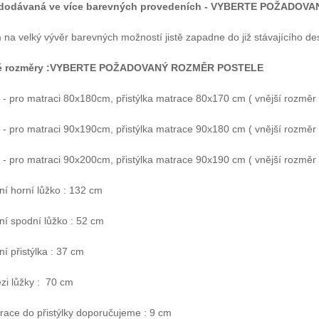
 dodávaná ve více barevných provedeních -
VYBERTE POŽADOVA
na velký vývěr barevných možností jistě zapadne do již stávajícího de
é rozměry :VYBERTE POŽADOVANÝ ROZMĚR POSTELE
 pro matraci 80x180cm, přistýlka matrace 80x170 cm ( vnější rozměr po
 pro matraci 90x190cm, přistýlka matrace 90x180 cm ( vnější rozměr po
 pro matraci 90x200cm, přistýlka matrace 90x190 cm ( vnější rozměr p
í horní lůžko : 132 cm
ní spodní lůžko : 52 cm
í přistýlka : 37 cm
zi lůžky : 70 cm
race do přistýlky doporučujeme : 9 cm