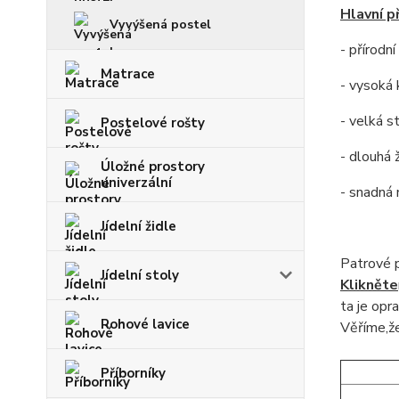
Hlavní p
Vyvýšená postel
- přírodn
Matrace
- vysoká 
- velká s
Postelové rošty
- dlouhá 
Úložné prostory
univerzální
- snadná
Jídelní židle
Patrové 
Jídelní stoly
Klikněte
ta
je opra
Rohové lavice
Věříme,že
Příborníky