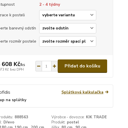
tupnost
2 - 4 týdny
race k posteli
erte barevný odstín
erte rozměr postele
 608 Kč
/
ks
Přidat do košíku
073 Kč
bez DPH
Splátková kalkulačka
up na splátky
roduktu:
888563
Výrobce - dovozce:
KIK TRADE
l:
Dřevo
Produkt:
postel
180 cm ,190 cm , 200 cm
šířka:
80 cm , 90 cm