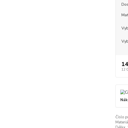
Dos
Mat
Vyb
Vyb
14
12 
Nák
Číslo p
Materiá
Délka: