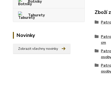
Botníky
Zboží 
Taburety
Patro
Novinky
Patro
cm
Zobrazit všechny novinky
Patro
osob
Patro
osob