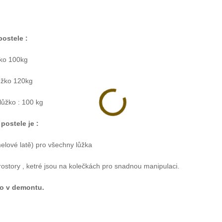
ostele :
žko 100kg
ůžko 120kg
lůžko : 100 kg
postele je :
melové latě) pro všechny lůžka
rostory , ketré jsou na kolečkách pro snadnou manipulaci.
o v demontu.