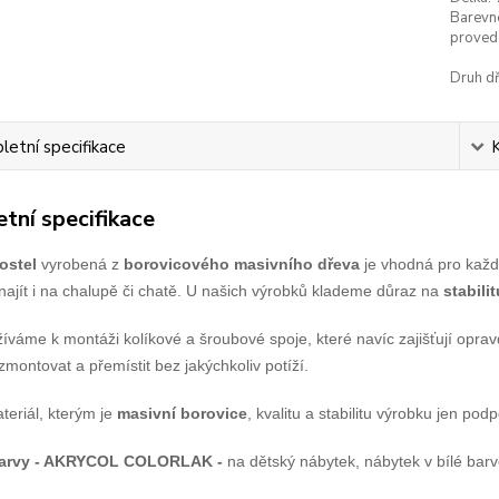
Barevn
proved
Druh dř
etní specifikace
tní specifikace
ostel
vyrobená z
borovicového masivního dřeva
je vhodná pro každ
ě najít i na chalupě či chatě. U našich výrobků klademe důraz na
stabilit
íváme k montáži kolíkové a šroubové spoje, které navíc zajišťují opr
montovat a přemístit bez jakýchkoliv potíží.
teriál, kterým je
masivní borovice
, kvalitu a stabilitu výrobku jen podp
barvy - AKRYCOL COLORLAK -
na dětský nábytek, nábytek v bílé bar