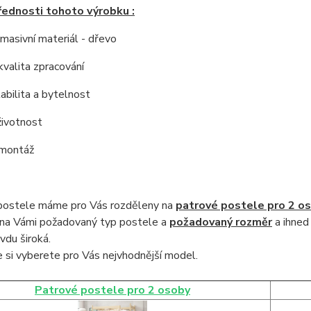
řednosti tohoto výrobku :
í masivní materiál - dřevo
kvalita zpracování
tabilita a bytelnost
životnost
 montáž
postele máme pro Vás rozděleny na
patrové postele pro 2 o
na Vámi požadovaný typ postele a
požadovaný rozměr
a ihned
vdu široká
.
 si vyberete pro Vás nejvhodnější model.
Patrové postele pro 2 osoby