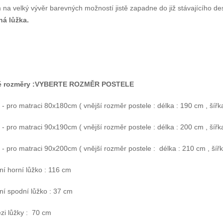
na velký vývěr barevných možností jistě zapadne do již stávajícího de
á lůžka.
é rozměry :VYBERTE ROZMĚR POSTELE
 pro matraci 80x180cm ( vnější rozměr postele : délka : 190 cm , šířk
 pro matraci 90x190cm ( vnější rozměr postele : délka : 200 cm , šířka
 pro matraci 90x200cm ( vnější rozměr postele : délka : 210 cm , šíř
í horní lůžko : 116 cm
ní spodní lůžko : 37 cm
zi lůžky : 70 cm