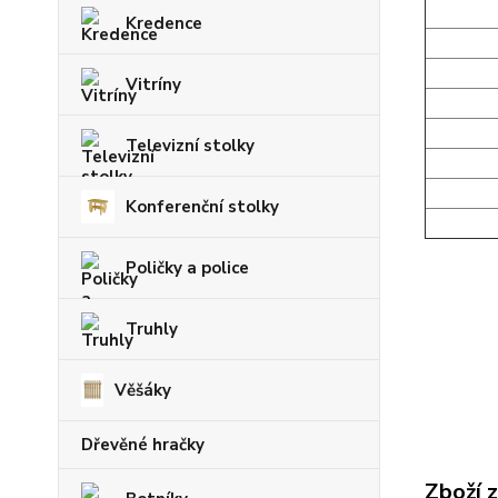
Kredence
Vitríny
Televizní stolky
Konferenční stolky
Poličky a police
Truhly
Věšáky
Dřevěné hračky
Zboží 