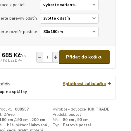
race k posteli
erte barevný odstín
erte rozměr postele
 685 Kč
/
ks
Přidat do košíku
57 Kč
bez DPH
Splátková kalkulačka
up na splátky
roduktu:
888557
Výrobce - dovozce:
KIK TRADE
l:
Dřevo
Produkt:
postel
180 cm ,190 cm , 200 cm
šířka:
80 cm , 90 cm
é
bílá, přírodní lakovaná ,
Typ::
Patrová postel
ení:
šedá, grafit, moření