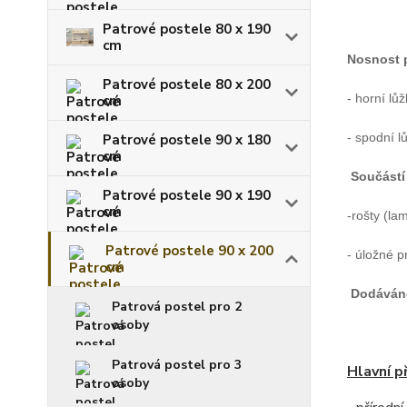
Patrové postele 80 x 190
cm
Nosnost p
Patrové postele 80 x 200
- horní lů
cm
- spodní l
Patrové postele 90 x 180
cm
Součástí 
Patrové postele 90 x 190
cm
-rošty (la
Patrové postele 90 x 200
- úložné p
cm
Dodáván
Patrová postel pro 2
osoby
Patrová postel pro 3
Hlavní p
osoby