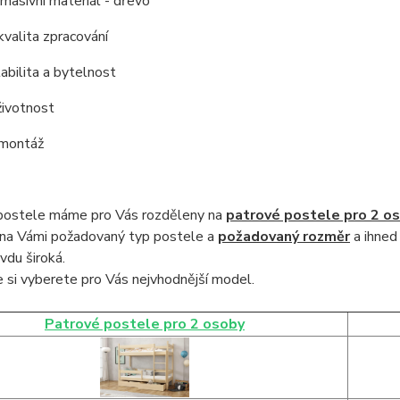
í masivní materiál - dřevo
kvalita zpracování
tabilita a bytelnost
životnost
 montáž
postele máme pro Vás rozděleny na
patrové postele pro 2 o
na Vámi požadovaný typ postele a
požadovaný rozměr
a ihned
vdu široká
.
 si vyberete pro Vás nejvhodnější model.
Patrové postele pro 2 osoby