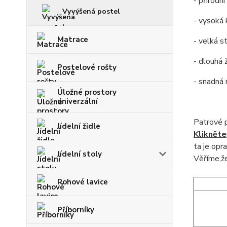
- přírodn
Vyvýšená postel
- vysoká 
Matrace
- velká s
- dlouhá 
Postelové rošty
- snadná
Úložné prostory
univerzální
Patrové 
Jídelní židle
Klikněte
ta
je opra
Jídelní stoly
Věříme,že
Rohové lavice
Příborníky