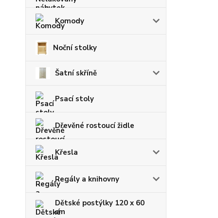
Komody
Noční stolky
Šatní skříně
Psací stoly
Dřevěné rostoucí židle
Křesla
Regály a knihovny
Dětské postýlky 120 x 60
cm