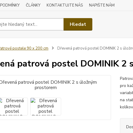
 PODMÍNKY
ČLÁNKY
KONTAKTUJTE NÁS
NAPIŠTE NÁM
Hledat
atrové postele 90 x 200 cm
Dřevená patrová postel DOMINIK 2 s úlož
ená patrová postel DOMINIK 2 
Patrov
pro ka
variabi
na sta
kolíkov
Dos