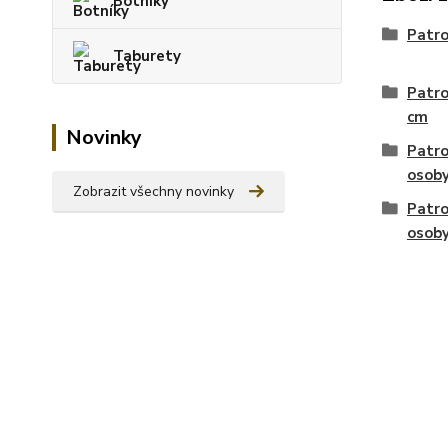
Botníky
Patro
Taburety
Patro
cm
Novinky
Patro
osob
Zobrazit všechny novinky
Patro
osob