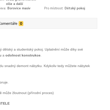
olše a další
eva:
Borovice masiv
Pro místnost:
Dětský pokoj
Komentáře
0
ý dětský a studentský pokoj. Uplatnění může díky své
u
a
odolnost konstrukce
.
avdu snadný demont nábytku. Kdykoliv tedy můžete nábytek
oruje.
vě může žloutnout (přírodní proces)
STELE