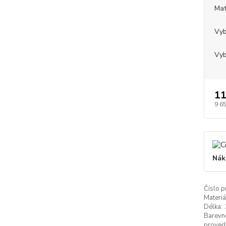
Mat
Vyb
Vyb
11
9 6
Nák
Číslo p
Materiá
Délka:
Barevn
proved