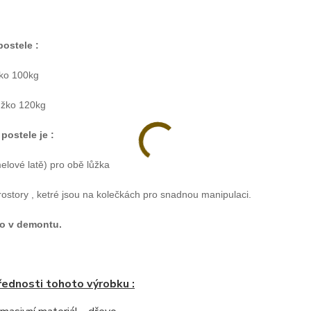
ostele :
žko 100kg
ůžko 120kg
postele je :
melové latě) pro obě lůžka
rostory , ketré jsou na kolečkách pro snadnou manipulaci.
o v demontu.
řednosti tohoto výrobku :