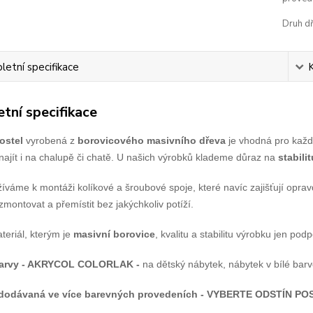
Druh dř
etní specifikace
tní specifikace
ostel
vyrobená z
borovicového masivního dřeva
je vhodná pro každ
ě najít i na chalupě či chatě. U našich výrobků klademe důraz na
stabilit
íváme k montáži kolíkové a šroubové spoje, které navíc zajišťují opr
montovat a přemístit bez jakýchkoliv potíží.
teriál, kterým je
masivní borovice
, kvalitu a stabilitu výrobku jen podp
barvy - AKRYCOL COLORLAK -
na dětský nábytek, nábytek v bílé bar
 dodávaná ve více barevných provedeních -
VYBERTE ODSTÍN PO