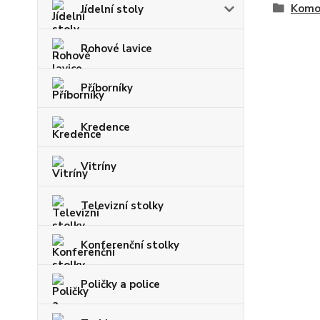
Komo
Jídelní stoly
Rohové lavice
Příborníky
Kredence
Vitríny
Televizní stolky
Konferenční stolky
Poličky a police