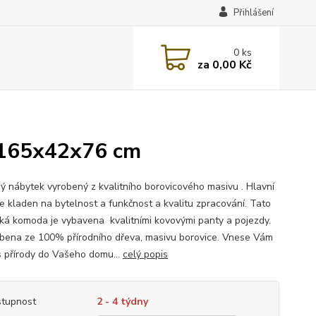
Přihlášení
0
ks
za
0,00 Kč
 165x42x76 cm
ý nábytek vyrobený z kvalitního borovicového masivu . Hlavní
je kladen na bytelnost a funkčnost a kvalitu zpracování. Tato
cká komoda je vybavena kvalitními kovovými panty a pojezdy.
obena ze 100% přírodního dřeva, masivu borovice. Vnese Vám
s přírody do Vašeho domu...
celý popis
tupnost
2 - 4 týdny