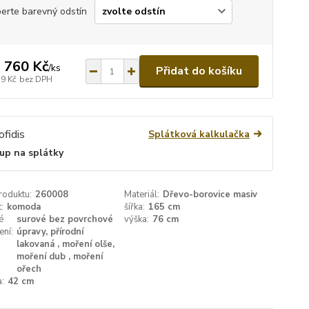
erte barevný odstín
 760 Kč
/
ks
Přidat do košíku
19 Kč
bez DPH
Splátková kalkulačka
up na splátky
roduktu:
260008
Materiál:
Dřevo-borovice masiv
:
komoda
šířka:
165 cm
é
surové bez povrchové
výška:
76 cm
ení:
úpravy, přírodní
lakovaná , moření olše,
moření dub , moření
ořech
:
42 cm