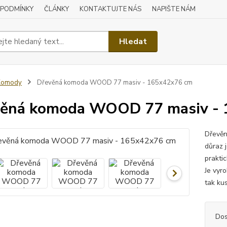
 PODMÍNKY
ČLÁNKY
KONTAKTUJTE NÁS
NAPIŠTE NÁM
Hledat
Komody
Dřevěná komoda WOOD 77 masiv - 165x42x76 cm
věná komoda WOOD 77 masiv -
Dřevěn
důraz 
prakti
Je vyr
tak ku
Dos