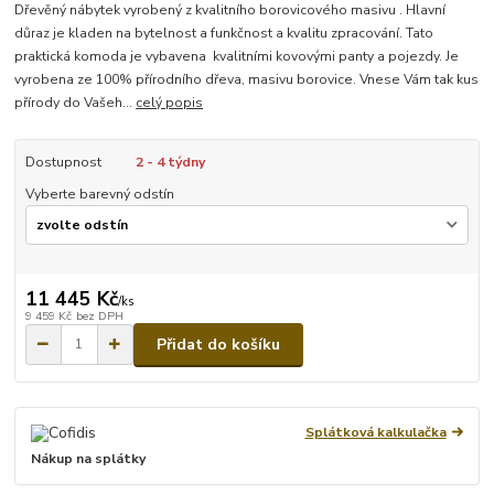
Dřevěný nábytek vyrobený z kvalitního borovicového masivu . Hlavní
důraz je kladen na bytelnost a funkčnost a kvalitu zpracování. Tato
praktická komoda je vybavena kvalitními kovovými panty a pojezdy. Je
vyrobena ze 100% přírodního dřeva, masivu borovice. Vnese Vám tak kus
přírody do Vašeh...
celý popis
Dostupnost
2 - 4 týdny
Vyberte barevný odstín
11 445 Kč
/
ks
9 459 Kč
bez DPH
Přidat do košíku
Splátková kalkulačka
Nákup na splátky