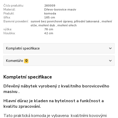
Číslo produktu:
260009
Materiál:
Dřevo-borovice masiv
Produkt:
komoda
šířka:
165 cm
Barevné provedení:
surové bez povrchové úpravy, přírodní lakovaná , moření
olše, moření dub , moření ořech
výška:
76 cm
hloubka:
42 cm
Kompletní specifikace
Komentáře
0
Kompletní specifikace
Dřevěný nábytek vyrobený z kvalitního borovicového
masivu .
Hlavní důraz je kladen na bytelnost a funkčnost a
kvalitu zpracování.
Tato praktická komoda je vybavena kvalitními kovovými