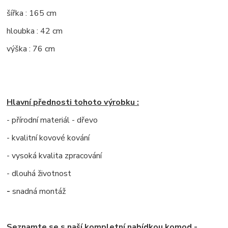
šířka : 165 cm
hloubka : 42 cm
výška : 76 cm
Hlavní přednosti tohoto výrobku :
- přírodní materiál - dřevo
- kvalitní kovové kování
- vysoká kvalita zpracování
- dlouhá životnost
-
snadná montáž
Seznamte se s naší kompletní nabídkou komod -