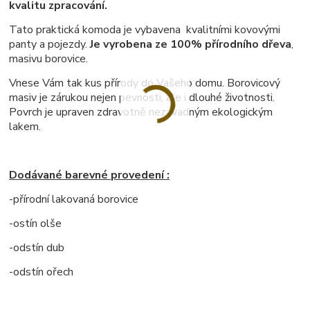
kvalitu zpracování.
Tato praktická komoda je vybavena kvalitními kovovými
panty a pojezdy.
Je vyrobena ze 100% přírodního dřeva
,
masivu borovice.
Vnese Vám tak kus přírody do Vašeho domu. Borovicový
masiv je zárukou nejen pevnosti, ale i dlouhé životnosti.
Povrch je upraven zdravotně nezávadným ekologickým
lakem.
Dodávané barevné provedení :
-přírodní lakovaná borovice
-ostín olše
-odstín dub
-odstín ořech