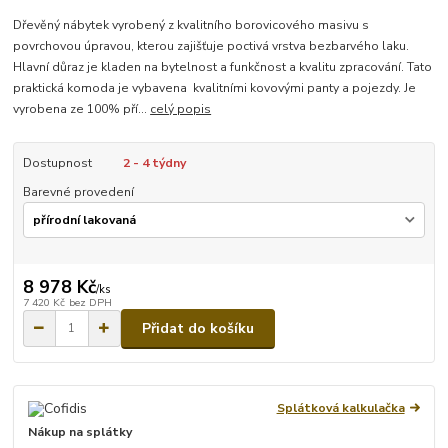
Dřevěný nábytek vyrobený z kvalitního borovicového masivu s
povrchovou úpravou, kterou zajišťuje poctivá vrstva bezbarvého laku.
Hlavní důraz je kladen na bytelnost a funkčnost a kvalitu zpracování. Tato
praktická komoda je vybavena kvalitními kovovými panty a pojezdy. Je
vyrobena ze 100% pří...
celý popis
Dostupnost
2 - 4 týdny
Barevné provedení
8 978 Kč
/
ks
7 420 Kč
bez DPH
Přidat do košíku
Splátková kalkulačka
Nákup na splátky