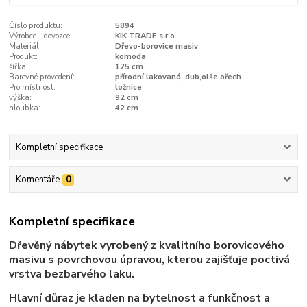
Číslo produktu:
5894
Výrobce - dovozce:
KIK TRADE s.r.o.
Materiál:
Dřevo-borovice masiv
Produkt:
komoda
šířka:
125 cm
Barevné provedení:
přírodní lakovaná,,dub,olše,ořech
Pro místnost:
ložnice
výška:
92 cm
hloubka:
42 cm
Kompletní specifikace
Komentáře
0
Kompletní specifikace
Dřevěný nábytek vyrobený z kvalitního borovicového
masivu s povrchovou úpravou, kterou zajišťuje poctivá
vrstva bezbarvého laku.
Hlavní důraz je kladen na bytelnost a funkčnost a