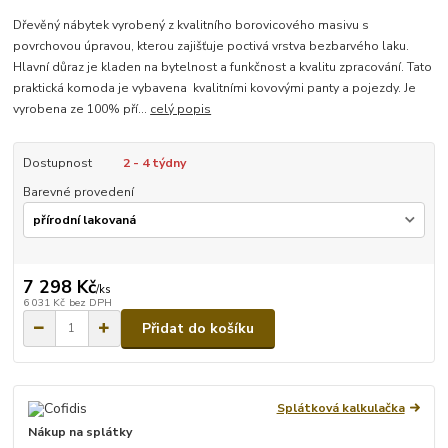
Dřevěný nábytek vyrobený z kvalitního borovicového masivu s
povrchovou úpravou, kterou zajišťuje poctivá vrstva bezbarvého laku.
Hlavní důraz je kladen na bytelnost a funkčnost a kvalitu zpracování. Tato
praktická komoda je vybavena kvalitními kovovými panty a pojezdy. Je
vyrobena ze 100% pří...
celý popis
Dostupnost
2 - 4 týdny
Barevné provedení
7 298 Kč
/
ks
6 031 Kč
bez DPH
Přidat do košíku
Splátková kalkulačka
Nákup na splátky