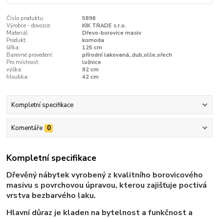
Číslo produktu:
5896
Výrobce - dovozce:
KIK TRADE s.r.o.
Materiál:
Dřevo-borovice masiv
Produkt:
komoda
šířka:
125 cm
Barevné provedení:
přírodní lakovaná,,dub,olše,ořech
Pro místnost:
ložnice
výška:
92 cm
hloubka:
42 cm
Kompletní specifikace
Komentáře
0
Kompletní specifikace
Dřevěný nábytek vyrobený z kvalitního borovicového
masivu s povrchovou úpravou, kterou zajišťuje poctivá
vrstva bezbarvého laku.
Hlavní důraz je kladen na bytelnost a funkčnost a