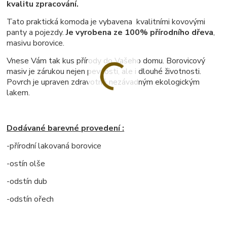
kvalitu zpracování.
Tato praktická komoda je vybavena kvalitními kovovými
panty a pojezdy.
Je vyrobena ze 100% přírodního dřeva
,
masivu borovice.
Vnese Vám tak kus přírody do Vašeho domu. Borovicový
masiv je zárukou nejen pevnosti, ale i dlouhé životnosti.
Povrch je upraven zdravotně nezávadným ekologickým
lakem.
Dodávané barevné provedení :
-přírodní lakovaná borovice
-ostín olše
-odstín dub
-odstín ořech