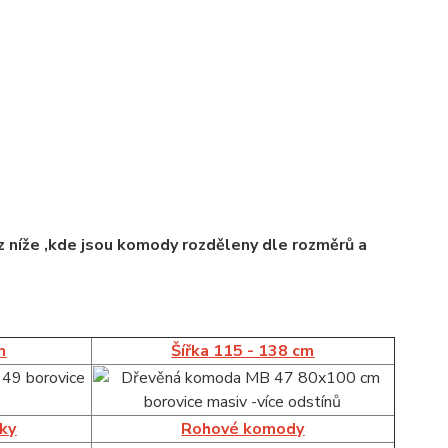
 níže ,kde jsou komody rozděleny dle rozměrů a
m
Šířka 115 - 138 cm
íky
Rohové komody