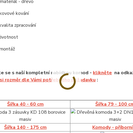
í materiál - dřevo
í kovové kování
kvalita zpracování
životnost
 montáž
e se s naší kompletní nabídkou komod -
klikněte
na odkaz
 si rozměr dle Vámi potřebného požadavku
:
Šířka 40 - 60 cm
Šířka 79 - 100 c
Šířka 140 - 175 cm
Komody - příborn