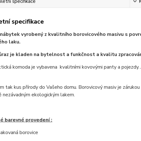
etní specifikace
tní specifikace
nábytek vyrobený z kvalitního borovicového masivu s povrc
ho laku.
ůraz je kladen na bytelnost a funkčnost a kvalitu zpracován
tická komoda je vybavena kvalitními kovovými panty a pojezdy.
 tak kus přírody do Vašeho domu. Borovicový masiv je zárukou ne
ě nezávadným ekologickým lakem.
é barevné provedení :
 lakovaná borovice