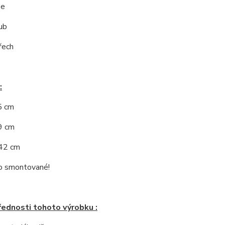
še
ub
řech
:
5 cm
9 cm
:42 cm
 smontované!
řednosti tohoto výrobku :