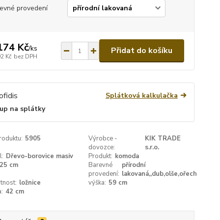
evné provedení
174 Kč
/
ks
Přidat do košíku
02 Kč
bez DPH
Splátková kalkulačka
up na splátky
roduktu:
5905
Výrobce -
KIK TRADE
dovozce:
s.r.o.
l:
Dřevo-borovice masiv
Produkt:
komoda
25 cm
Barevné
přírodní
provedení:
lakovaná,,dub,olše,ořech
tnost:
ložnice
výška:
59 cm
:
42 cm