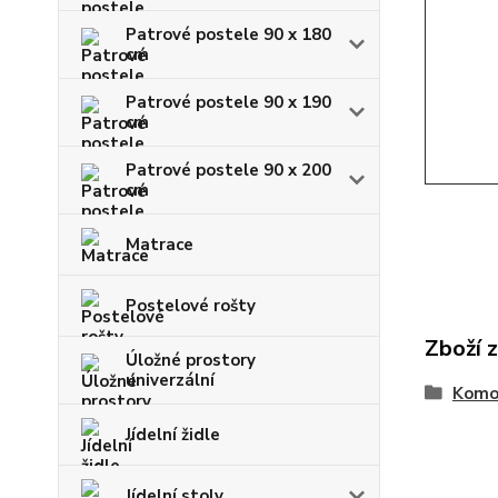
Patrové postele 90 x 180
cm
Patrové postele 90 x 190
cm
Patrové postele 90 x 200
cm
Matrace
Postelové rošty
Zboží 
Úložné prostory
univerzální
Komo
Jídelní židle
Jídelní stoly