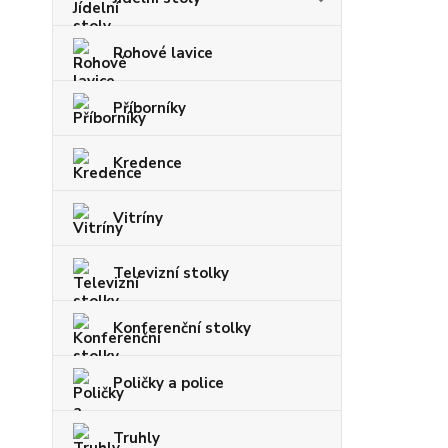
Rohové lavice
Příborníky
Kredence
Vitríny
Televizní stolky
Konferenční stolky
Poličky a police
Truhly