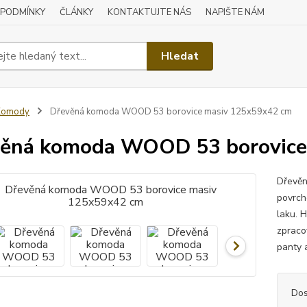
 PODMÍNKY
ČLÁNKY
KONTAKTUJTE NÁS
NAPIŠTE NÁM
Hledat
Komody
Dřevěná komoda WOOD 53 borovice masiv 125x59x42 cm
ěná komoda WOOD 53 borovice
Dřevěn
povrch
laku. H
zpraco
panty 
Dos