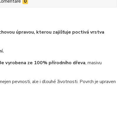
Komentáře
0
hovou úpravou, kterou zajišťuje poctivá vrstva
í.
Je vyrobena ze 100% přírodního dřeva
, masivu
jen pevnosti, ale i dlouhé životnosti. Povrch je upraven