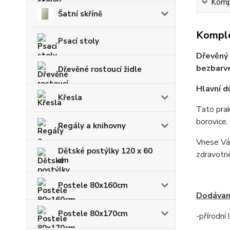
Kompl
Šatní skříně
Komple
Psací stoly
Dřevěný 
bezbarvé
Dřevěné rostoucí židle
Hlavní d
Křesla
Tato prak
borovice.
Regály a knihovny
Vnese Vám
Dětské postýlky 120 x 60
zdravotn
cm
Postele 80x160cm
Dodávan
Postele 80x170cm
-přírodní