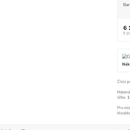
Bar
6 
5 1
Nák
Číslo p
Materiá
šířka:
1
Pro mís
hloubka