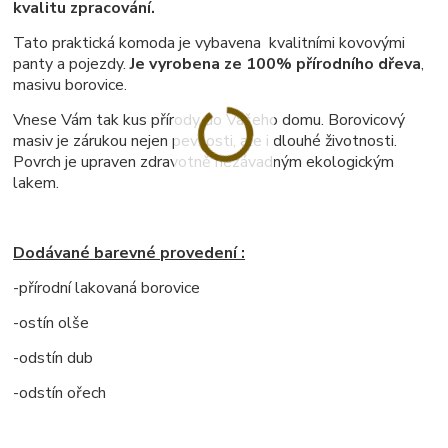
kvalitu zpracování.
Tato praktická komoda je vybavena kvalitními kovovými
panty a pojezdy.
Je vyrobena ze 100% přírodního dřeva
,
masivu borovice.
Vnese Vám tak kus přírody do Vašeho domu. Borovicový
masiv je zárukou nejen pevnosti, ale i dlouhé životnosti.
Povrch je upraven zdravotně nezávadným ekologickým
lakem.
Dodávané barevné provedení :
-přírodní lakovaná borovice
-ostín olše
-odstín dub
-odstín ořech