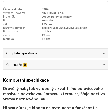
Číslo produktu:
5904
Výrobce - dovozce:
KIK TRADE s.r.o.
Materiál:
Dřevo-borovice masiv
Produkt:
komoda
šířka:
125 cm
Barevné provedení:
přírodní lakovaná,,dub,olše,ořech
Pro místnost:
ložnice
výška:
43 cm
hloubka:
42 cm
Kompletní specifikace
Komentáře
0
Kompletní specifikace
Dřevěný nábytek vyrobený z kvalitního borovicového
masivu s povrchovou úpravou, kterou zajišťuje poctivá
vrstva bezbarvého laku.
Hlavní důraz je kladen na bytelnost a funkčnost a