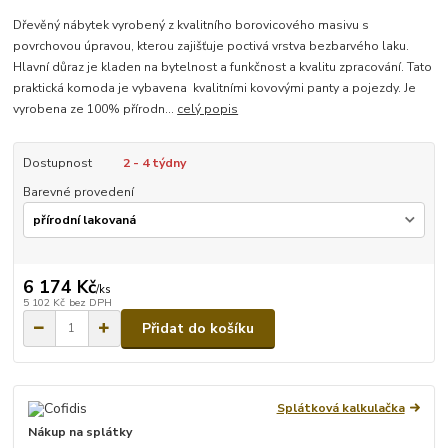
Dřevěný nábytek vyrobený z kvalitního borovicového masivu s
povrchovou úpravou, kterou zajišťuje poctivá vrstva bezbarvého laku.
Hlavní důraz je kladen na bytelnost a funkčnost a kvalitu zpracování. Tato
praktická komoda je vybavena kvalitními kovovými panty a pojezdy. Je
vyrobena ze 100% přírodn...
celý popis
Dostupnost
2 - 4 týdny
Barevné provedení
6 174 Kč
/
ks
5 102 Kč
bez DPH
Přidat do košíku
Splátková kalkulačka
Nákup na splátky