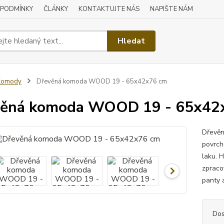
 PODMÍNKY
ČLÁNKY
KONTAKTUJTE NÁS
NAPIŠTE NÁM
Hledat
Komody
Dřevěná komoda WOOD 19 - 65x42x76 cm
věná komoda WOOD 19 - 65x42
Dřevěn
povrch
laku. H
zpraco
panty 
Dos