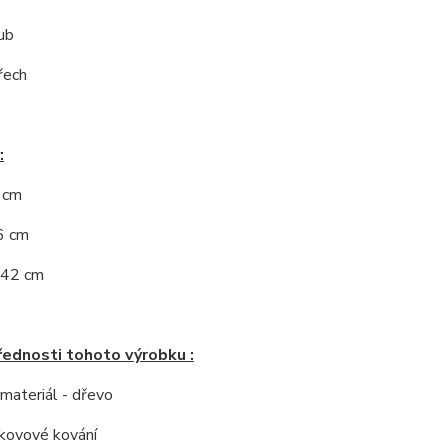
ub
řech
:
5 cm
6 cm
 42 cm
řednosti tohoto výrobku :
í materiál - dřevo
í kovové kování