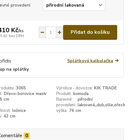
evné provedení
410 Kč
/
ks
Přidat do košíku
45 Kč
bez DPH
Splátková kalkulačka
up na splátky
roduktu:
3065
Výrobce - dovozce:
KIK TRADE
l:
Dřevo-borovice masiv
Produkt:
komoda
5 cm
Barevné
pířrodní
provedení:
lakovaná,,dub,olše,ořech
tnost:
ložnice
výška:
76 cm
:
42 cm
Komentáře
0