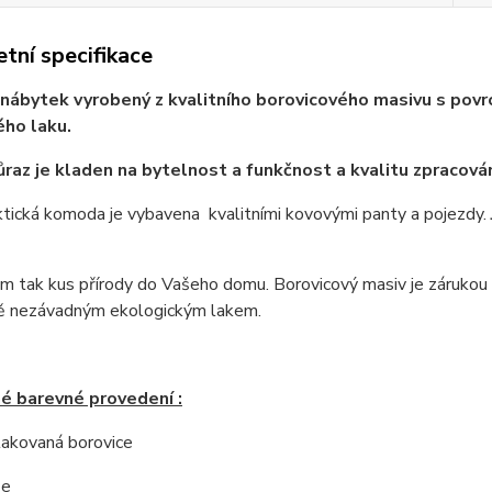
tní specifikace
nábytek vyrobený z kvalitního borovicového masivu s povrc
ho laku.
ůraz je kladen na bytelnost a funkčnost a kvalitu zpracován
tická komoda je vybavena kvalitními kovovými panty a pojezdy.
 tak kus přírody do Vašeho domu. Borovicový masiv je zárukou ne
ě nezávadným ekologickým lakem.
é barevné provedení :
 lakovaná borovice
še