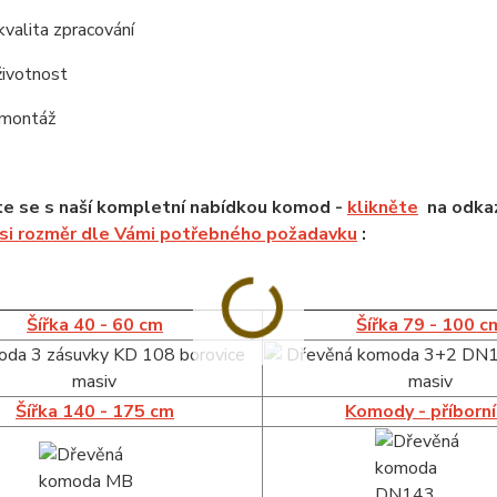
kvalita zpracování
životnost
 montáž
e se s naší kompletní nabídkou komod -
klikněte
na odkaz
 si rozměr dle Vámi potřebného požadavku
:
Šířka 40 - 60 cm
Šířka 79 - 100 c
Šířka 140 - 175 cm
Komody - příborn