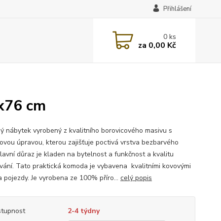
Přihlášení
0
ks
za
0,00 Kč
x76 cm
ý nábytek vyrobený z kvalitního borovicového masivu s
ovou úpravou, kterou zajišťuje poctivá vrstva bezbarvého
lavní důraz je kladen na bytelnost a funkčnost a kvalitu
vání. Tato praktická komoda je vybavena kvalitními kovovými
a pojezdy. Je vyrobena ze 100% příro...
celý popis
tupnost
2-4 týdny