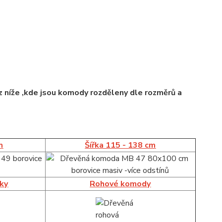
 níže ,kde jsou komody rozděleny dle rozměrů a
m
Šířka 115 - 138 cm
íky
Rohové komody