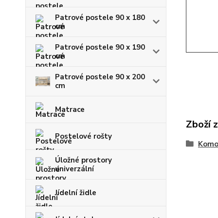
Patrové postele 90 x 180
cm
Patrové postele 90 x 190
cm
Patrové postele 90 x 200
cm
Matrace
Zboží 
Postelové rošty
Komo
Úložné prostory
univerzální
Jídelní židle