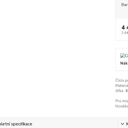
Bar
4 
3 6
Nák
Číslo p
Materiá
šířka:
6
Pro mís
hloubka
etní specifikace