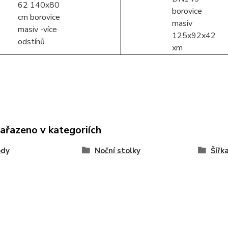
zařazeno v kategoriích
dy
Noční stolky
Šířk