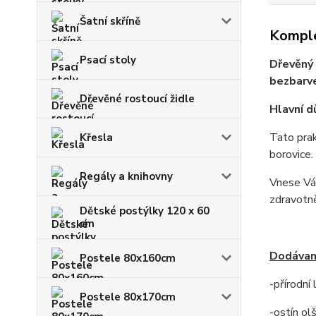
Šatní skříně
Komple
Psací stoly
Dřevěný 
bezbarvé
Dřevěné rostoucí židle
Hlavní d
Tato prak
Křesla
borovice.
Regály a knihovny
Vnese Vám
zdravotn
Dětské postýlky 120 x 60
cm
Dodávan
Postele 80x160cm
-přírodní
Postele 80x170cm
-ostín ol