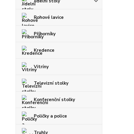
Jídelní stoly
Rohové lavice
Příborníky
Kredence
Vitríny
Televizní stolky
Konferenční stolky
Poličky a police
Truhly