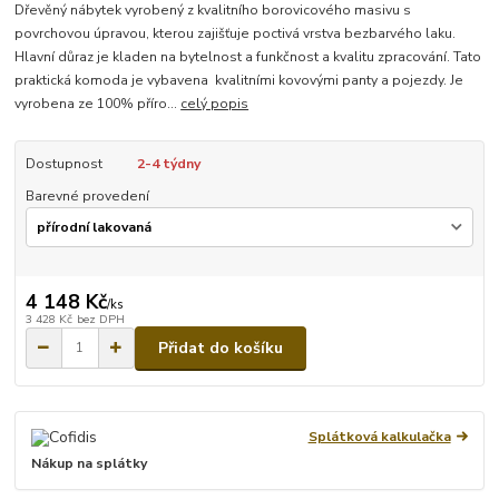
Dřevěný nábytek vyrobený z kvalitního borovicového masivu s
povrchovou úpravou, kterou zajišťuje poctivá vrstva bezbarvého laku.
Hlavní důraz je kladen na bytelnost a funkčnost a kvalitu zpracování. Tato
praktická komoda je vybavena kvalitními kovovými panty a pojezdy. Je
vyrobena ze 100% příro...
celý popis
Dostupnost
2-4 týdny
Barevné provedení
4 148 Kč
/
ks
3 428 Kč
bez DPH
Přidat do košíku
Splátková kalkulačka
Nákup na splátky