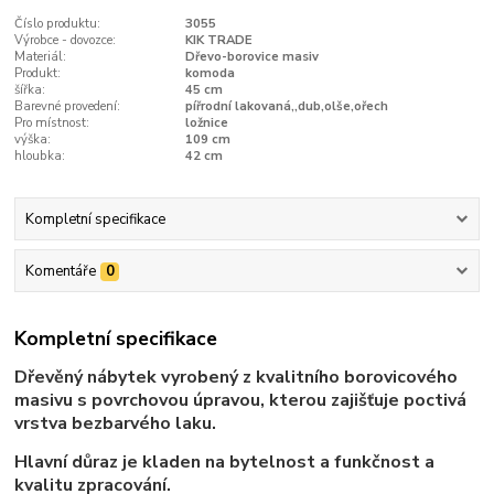
Číslo produktu:
3055
Výrobce - dovozce:
KIK TRADE
Materiál:
Dřevo-borovice masiv
Produkt:
komoda
šířka:
45 cm
Barevné provedení:
pířrodní lakovaná,,dub,olše,ořech
Pro místnost:
ložnice
výška:
109 cm
hloubka:
42 cm
Kompletní specifikace
Komentáře
0
Kompletní specifikace
Dřevěný nábytek vyrobený z kvalitního borovicového
masivu s povrchovou úpravou, kterou zajišťuje poctivá
vrstva bezbarvého laku.
Hlavní důraz je kladen na bytelnost a funkčnost a
kvalitu zpracování.