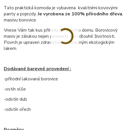
Tato praktická komoda je vybavena kvalitními kovovými
panty a pojezdy.
Je vyrobena ze 100% přírodního dřeva
,
masivu borovice.
Vnese Vám tak kus přírody do Vašeho domu. Borovicový
masiv je zárukou nejen pevnosti, ale i dlouhé životnosti.
Povrch je upraven zdravotně nezávadným ekologickým
lakem.
Dodávané barevné provedení :
-přírodní lakovaná borovice
-ostín olše
-odstín dub
-odstín ořech
Rozměry: