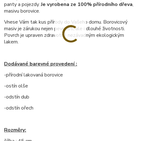
panty a pojezdy.
Je vyrobena ze 100% přírodního dřeva
,
masivu borovice.
Vnese Vám tak kus přírody do Vašeho domu. Borovicový
masiv je zárukou nejen pevnosti, ale i dlouhé životnosti.
Povrch je upraven zdravotně nezávadným ekologickým
lakem.
Dodávané barevné provedení :
-přírodní lakovaná borovice
-ostín olše
-odstín dub
-odstín ořech
Rozměry:
šířka : 45 cm