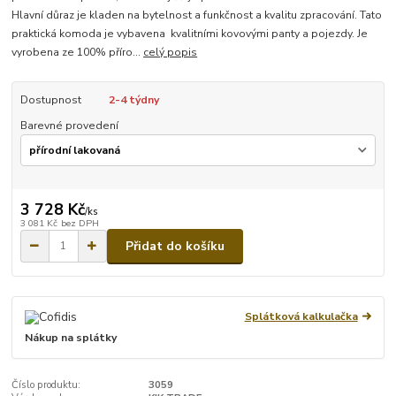
Hlavní důraz je kladen na bytelnost a funkčnost a kvalitu zpracování. Tato
praktická komoda je vybavena kvalitními kovovými panty a pojezdy. Je
vyrobena ze 100% příro...
celý popis
Dostupnost
2-4 týdny
Barevné provedení
3 728 Kč
/
ks
3 081 Kč
bez DPH
Přidat do košíku
Splátková kalkulačka
Nákup na splátky
Číslo produktu:
3059