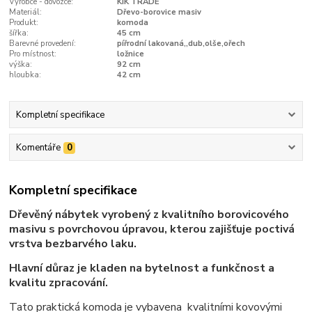
Výrobce - dovozce:
KIK TRADE
Materiál:
Dřevo-borovice masiv
Produkt:
komoda
šířka:
45 cm
Barevné provedení:
pířrodní lakovaná,,dub,olše,ořech
Pro místnost:
ložnice
výška:
92 cm
hloubka:
42 cm
Kompletní specifikace
Komentáře
0
Kompletní specifikace
Dřevěný nábytek vyrobený z kvalitního borovicového
masivu s povrchovou úpravou, kterou zajišťuje poctivá
vrstva bezbarvého laku.
Hlavní důraz je kladen na bytelnost a funkčnost a
kvalitu zpracování.
Tato praktická komoda je vybavena kvalitními kovovými