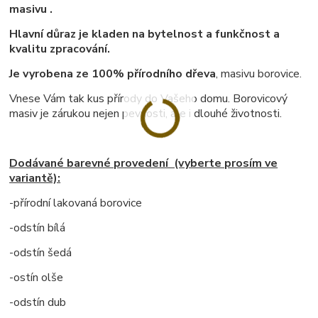
masivu .
Hlavní důraz je kladen na bytelnost a funkčnost a
kvalitu zpracování.
Je vyrobena ze 100% přírodního dřeva
, masivu borovice.
Vnese Vám tak kus přírody do Vašeho domu. Borovicový
masiv je zárukou nejen pevnosti, ale i dlouhé životnosti.
Dodávané barevné provedení (vyberte prosím ve
variantě):
-přírodní lakovaná borovice
-odstín bílá
-odstín šedá
-ostín olše
-odstín dub