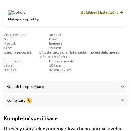
Splátková kalkulačka
Nákup na splátky
Číslo produktu:
307116
Materiál:
Dřevo
Produkt:
komoda
šířka:
156 cm
Barevné provedení:
přírodní lakovaná , bílá, šedá , moření dub, moření
olše, moření ořech
Druh dřeva:
Borovice masiv
výška:
100 cm
hloubka:
42 cm , 47 cm
Kompletní specifikace
Komentáře
0
Kompletní specifikace
Dřevěný nábytek vyrobený z kvalitního borovicového