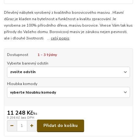
Dřevěný nábytek vyrobený z kvalitního borovicového masivu . Hlavní
důraz je kladen na bytelnost a funkčnost a kvalitu zpracování. Je
vyrobena ze 100% přírodního dřeva, masivu borovice. Vnese Vám tak kus
přírody do Vašeho domu. Borovicový masiv je zárukou nejen pevnosti,
ale i dlouhé životnosti. ...
celý popis
Dostupnost
1 - 3 týdny
Vyberte barevný odstín
Hloubka komody
11 248 Kč
/
ks
9 296 Kč
bez DPH
Přidat do košíku