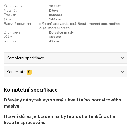
Číslo produktu:
307103
Materiál:
Dřevo
Produkt:
komoda
šířka:
140 cm
Barevné provedení:
přírodní lakovaná , bílá, šedá , moření dub, moření
olše, moření ořech
Druh dřeva:
Borovice masiv
výška:
100 cm
hloubka:
47 cm
Kompletní specifikace
Komentáře
0
Kompletní specifikace
Dřevěný nábytek vyrobený z kvalitního borovicového
masivu .
Hlavní důraz je kladen na bytelnost a funkčnost a
kvalitu zpracování.