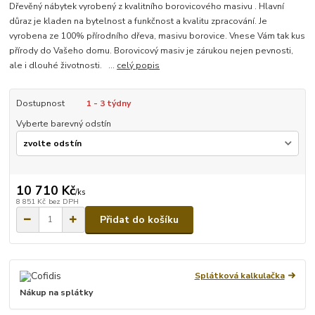
Dřevěný nábytek vyrobený z kvalitního borovicového masivu . Hlavní
důraz je kladen na bytelnost a funkčnost a kvalitu zpracování. Je
vyrobena ze 100% přírodního dřeva, masivu borovice. Vnese Vám tak kus
přírody do Vašeho domu. Borovicový masiv je zárukou nejen pevnosti,
ale i dlouhé životnosti. ...
celý popis
Dostupnost
1 - 3 týdny
Vyberte barevný odstín
10 710 Kč
/
ks
8 851 Kč
bez DPH
Přidat do košíku
Splátková kalkulačka
Nákup na splátky