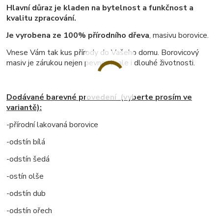
Hlavní důraz je kladen na bytelnost a funkčnost a
kvalitu zpracování.
Je vyrobena ze 100% přírodního dřeva
, masivu borovice.
Vnese Vám tak kus přírody do Vašeho domu. Borovicový
masiv je zárukou nejen pevnosti, ale i dlouhé životnosti.
Dodávané barevné provedení (vyberte prosím ve
variantě):
-přírodní lakovaná borovice
-odstín bílá
-odstín šedá
-ostín olše
-odstín dub
-odstín ořech