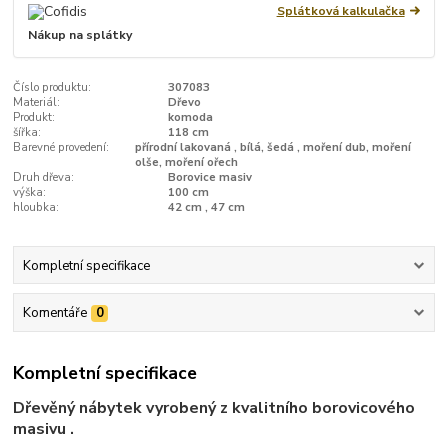
Splátková kalkulačka
Nákup na splátky
Číslo produktu:
307083
Materiál:
Dřevo
Produkt:
komoda
šířka:
118 cm
Barevné provedení:
přírodní lakovaná , bílá, šedá , moření dub, moření
olše, moření ořech
Druh dřeva:
Borovice masiv
výška:
100 cm
hloubka:
42 cm , 47 cm
Kompletní specifikace
Komentáře
0
Kompletní specifikace
Dřevěný nábytek vyrobený z kvalitního borovicového
masivu .