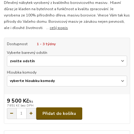
Dřevěný nábytek vyrobený z kvalitního borovicového masivu . Hlavní
důraz je kladen na bytelnost a funkčnost a kvalitu zpracování. Je
vyrobena ze 100% přírodního dřeva, masivu borovice. Vnese Vám tak kus
přírody do Vašeho domu. Borovicový masiv je zárukou nejen pevnosti,
ale i dlouhé životnosti. ...
celý popis
Dostupnost
1 - 3 týdny
Vyberte barevný odstín
Hloubka komody
9 500 Kč
/
ks
7 851 Kč
bez DPH
Přidat do košíku