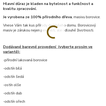
Hlavní důraz je kladen na bytelnost a funkčnost a
kvalitu zpracování.
Je vyrobena ze 100% přírodního dřeva
, masivu borovice.
Vnese Vám tak kus přírody do Vašeho domu. Borovicový
masiv je zárukou nejen pevnosti, ale i dlouhé životnosti.
Dodávané barevné provedení (vyberte prosím ve
variantě):
-přírodní lakovaná borovice
-odstín bílá
-odstín šedá
-ostín olše
-odstín dub
-odstín ořech