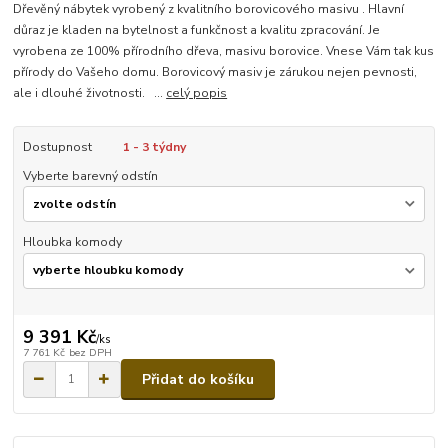
Dřevěný nábytek vyrobený z kvalitního borovicového masivu . Hlavní
důraz je kladen na bytelnost a funkčnost a kvalitu zpracování. Je
vyrobena ze 100% přírodního dřeva, masivu borovice. Vnese Vám tak kus
přírody do Vašeho domu. Borovicový masiv je zárukou nejen pevnosti,
ale i dlouhé životnosti. ...
celý popis
Dostupnost
1 - 3 týdny
Vyberte barevný odstín
Hloubka komody
9 391 Kč
/
ks
7 761 Kč
bez DPH
Přidat do košíku