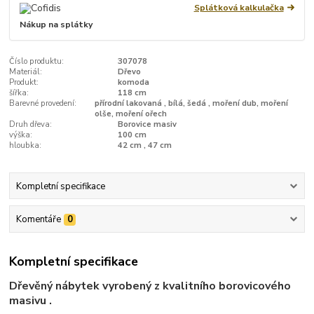
Splátková kalkulačka
Nákup na splátky
Číslo produktu:
307078
Materiál:
Dřevo
Produkt:
komoda
šířka:
118 cm
Barevné provedení:
přírodní lakovaná , bílá, šedá , moření dub, moření
olše, moření ořech
Druh dřeva:
Borovice masiv
výška:
100 cm
hloubka:
42 cm , 47 cm
Kompletní specifikace
Komentáře
0
Kompletní specifikace
Dřevěný nábytek vyrobený z kvalitního borovicového
masivu .