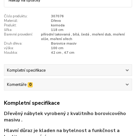
Nákup na splátky
Číslo produktu:
307076
Materiál:
Dřevo
Produkt:
komoda
šířka:
118 cm
Barevné provedení:
přírodní lakovaná , bílá, šedá , moření dub, moření
olše, moření ořech
Druh dřeva:
Borovice masiv
výška:
100 cm
hloubka:
42 cm , 47 cm
Kompletní specifikace
Komentáře
0
Kompletní specifikace
Dřevěný nábytek vyrobený z kvalitního borovicového
masivu .
Hlavní důraz je kladen na bytelnost a funkčnost a