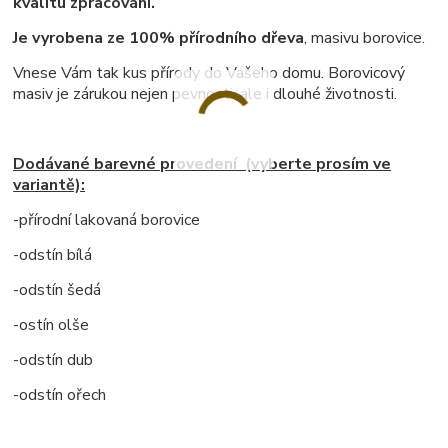
kvalitu zpracování.
Je vyrobena ze 100% přírodního dřeva
, masivu borovice.
Vnese Vám tak kus přírody do Vašeho domu. Borovicový
masiv je zárukou nejen pevnosti, ale i dlouhé životnosti.
Dodávané barevné provedení (vyberte prosím ve
variantě):
-přírodní lakovaná borovice
-odstín bílá
-odstín šedá
-ostín olše
-odstín dub
-odstín ořech