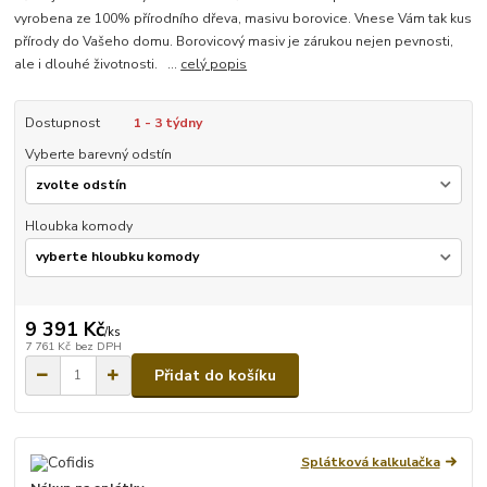
vyrobena ze 100% přírodního dřeva, masivu borovice. Vnese Vám tak kus
přírody do Vašeho domu. Borovicový masiv je zárukou nejen pevnosti,
ale i dlouhé životnosti. ...
celý popis
Dostupnost
1 - 3 týdny
Vyberte barevný odstín
Hloubka komody
9 391 Kč
/
ks
7 761 Kč
bez DPH
Přidat do košíku
Splátková kalkulačka