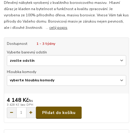
Dřevěný nábytek vyrobený z kvalitního borovicového masivu . Hlavní
důraz je kladen na bytelnost a funkčnost a kvalitu zpracování. Je
vyrobena ze 100% přírodního dřeva, masivu borovice. Vnese Vám tak kus
přírody do Vašeho domu. Borovicový masiv je zárukou nejen pevnosti,
ale i dlouhé životnosti. ...
celý popis
Dostupnost
1 - 3 týdny
Vyberte barevný odstín
Hloubka komody
4 148 Kč
/
ks
3 428 Kč
bez DPH
Přidat do košíku