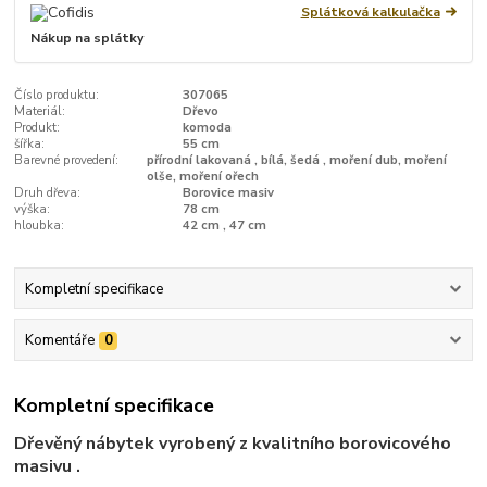
Splátková kalkulačka
Nákup na splátky
Číslo produktu:
307065
Materiál:
Dřevo
Produkt:
komoda
šířka:
55 cm
Barevné provedení:
přírodní lakovaná , bílá, šedá , moření dub, moření
olše, moření ořech
Druh dřeva:
Borovice masiv
výška:
78 cm
hloubka:
42 cm , 47 cm
Kompletní specifikace
Komentáře
0
Kompletní specifikace
Dřevěný nábytek vyrobený z kvalitního borovicového
masivu .