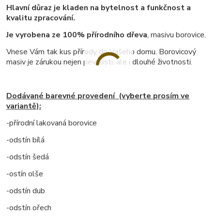
Hlavní důraz je kladen na bytelnost a funkčnost a
kvalitu zpracování.
Je vyrobena ze 100% přírodního dřeva
, masivu borovice.
Vnese Vám tak kus přírody do Vašeho domu. Borovicový
masiv je zárukou nejen pevnosti, ale i dlouhé životnosti.
Dodávané barevné provedení (vyberte prosím ve
variantě):
-přírodní lakovaná borovice
-odstín bílá
-odstín šedá
-ostín olše
-odstín dub
-odstín ořech