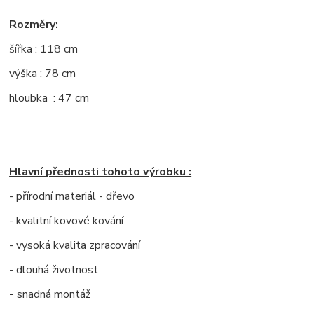
Rozměry:
šířka : 118 cm
výška : 78 cm
hloubka : 47 cm
Hlavní přednosti tohoto výrobku :
- přírodní materiál - dřevo
- kvalitní kovové kování
- vysoká kvalita zpracování
- dlouhá životnost
-
snadná montáž