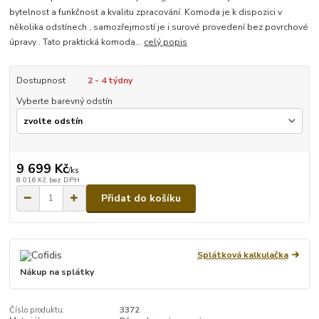
bytelnost a funkčnost a kvalitu zpracování. Komoda je k dispozici v
několika odstínech , samozřejmostí je i surové provedení bez povrchové
úpravy . Tato praktická komoda...
celý popis
Dostupnost
2 - 4 týdny
Vyberte barevný odstín
9 699 Kč
/
ks
8 016 Kč
bez DPH
Přidat do košíku
Splátková kalkulačka
Nákup na splátky
Číslo produktu:
3372