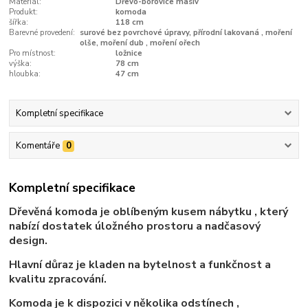
Materiál:
Dřevo-borovice masiv
Produkt:
komoda
šířka:
118 cm
Barevné provedení:
surové bez povrchové úpravy, přírodní lakovaná , moření
olše, moření dub , moření ořech
Pro místnost:
ložnice
výška:
78 cm
hloubka:
47 cm
Kompletní specifikace
Komentáře
0
Kompletní specifikace
Dřevěná komoda je oblíbeným kusem nábytku , který
nabízí dostatek úložného prostoru a nadčasový
design.
Hlavní důraz je kladen na bytelnost a funkčnost a
kvalitu zpracování.
Komoda je k dispozici v několika odstínech ,