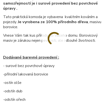
samozřejmostí je i surové provedení bez povrchové
úpravy .
Tato praktická komoda je vybavena kvalitním kováním a
pojezdy.
Je vyrobena ze 100% přírodního dřeva
, masivu
borovice.
Vnese Vám tak kus přírody do Vašeho domu. Borovicový
masiv je zárukou nejen pevnosti, ale i dlouhé životnosti.
Dodávané barevné provedení :
- surové bez povrchové úpravy
-přírodní lakovaná borovice
-ostín olše
-odstín dub
-odstín ořech