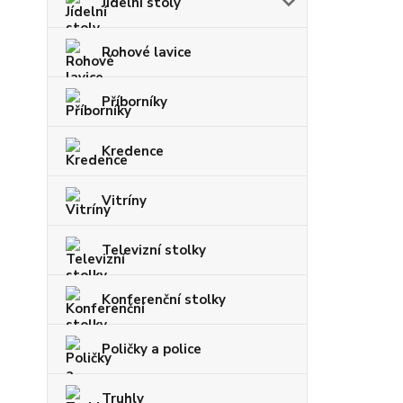
Jídelní stoly
Rohové lavice
Příborníky
Kredence
Vitríny
Televizní stolky
Konferenční stolky
Poličky a police
Truhly