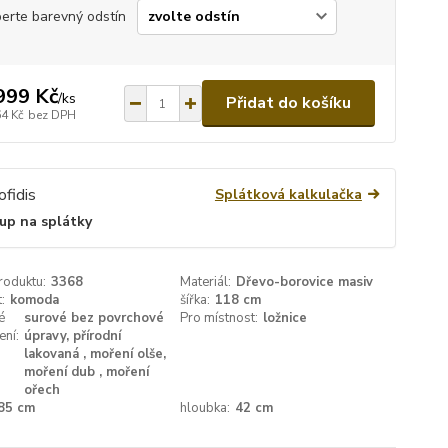
erte barevný odstín
999 Kč
/
ks
Přidat do košíku
64 Kč
bez DPH
Splátková kalkulačka
up na splátky
roduktu:
3368
Materiál:
Dřevo-borovice masiv
:
komoda
šířka:
118 cm
é
surové bez povrchové
Pro místnost:
ložnice
ení:
úpravy, přírodní
lakovaná , moření olše,
moření dub , moření
ořech
85 cm
hloubka:
42 cm