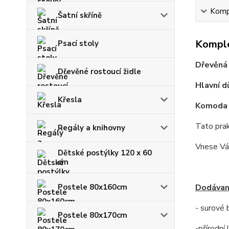
Kompl
Šatní skříně
Komple
Psací stoly
Dřevěná 
Dřevěné rostoucí židle
Hlavní d
Křesla
Komoda j
Tato pra
Regály a knihovny
Vnese Vám
Dětské postýlky 120 x 60
cm
Postele 80x160cm
Dodávan
- surové
Postele 80x170cm
-přírodní