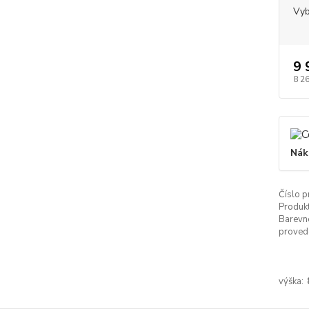
Vyb
9 
8 2
Nák
Číslo p
Produkt
Barevn
proved
výška: