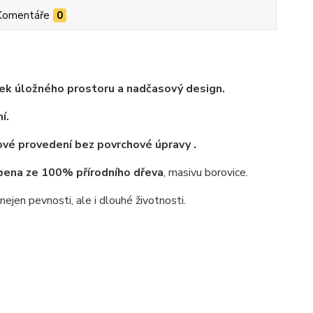
Komentáře
0
ek úložného prostoru a nadčasový design.
í.
rové provedení bez povrchové úpravy .
bena ze 100% přírodního dřeva
, masivu borovice.
jen pevnosti, ale i dlouhé životnosti.