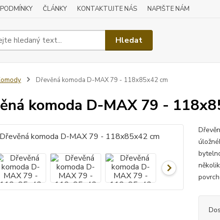
 PODMÍNKY
ČLÁNKY
KONTAKTUJTE NÁS
NAPIŠTE NÁM
Hledat
Komody
Dřevěná komoda D-MAX 79 - 118x85x42 cm
ěná komoda D-MAX 79 - 118x8
Dřevěn
úložné
byteln
několi
povrch
Dos