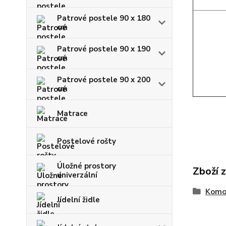
Patrové postele 90 x 180
cm
Patrové postele 90 x 190
cm
Patrové postele 90 x 200
cm
Matrace
Postelové rošty
Úložné prostory
Zboží 
univerzální
Komo
Jídelní židle