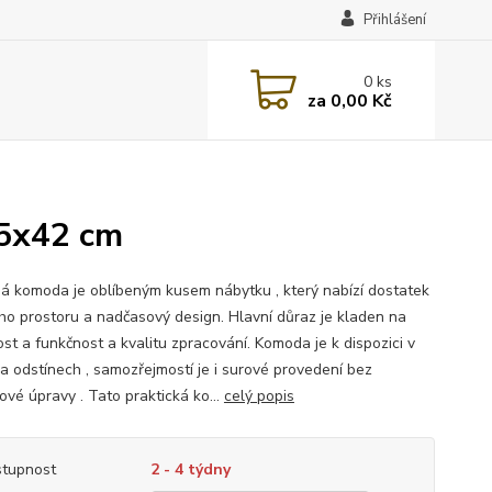
Přihlášení
0
ks
za
0,00 Kč
5x42 cm
á komoda je oblíbeným kusem nábytku , který nabízí dostatek
ho prostoru a nadčasový design. Hlavní důraz je kladen na
ost a funkčnost a kvalitu zpracování. Komoda je k dispozici v
ka odstínech , samozřejmostí je i surové provedení bez
ové úpravy . Tato praktická ko...
celý popis
tupnost
2 - 4 týdny