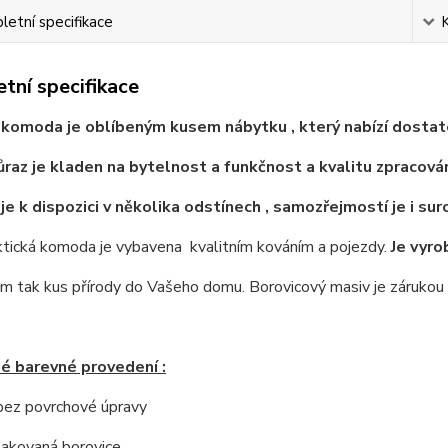
etní specifikace
tní specifikace
komoda je oblíbeným kusem nábytku , který nabízí dostat
ůraz je kladen na bytelnost a funkčnost a kvalitu zpracován
e k dispozici v několika odstínech , samozřejmostí je i su
ktická komoda je vybavena kvalitním kováním a pojezdy.
Je vyro
 tak kus přírody do Vašeho domu. Borovicový masiv je zárukou ne
é barevné provedení :
 bez povrchové úpravy
 lakovaná borovice