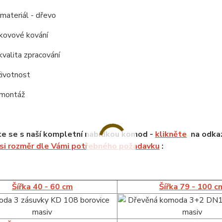
í materiál - dřevo
í kovové kování
kvalita zpracování
životnost
 montáž
e se s naší kompletní nabídkou komod -
klikněte
na odkaz
 si rozměr dle Vámi potřebného požadavku
:
Šířka 40 - 60 cm
Šířka 79 - 100 c