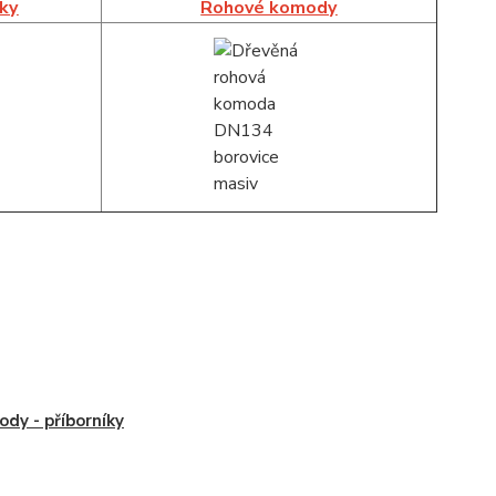
íky
Rohové komody
dy - příborníky