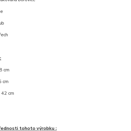
še
ub
řech
:
18 cm
5 cm
: 42 cm
řednosti tohoto výrobku :