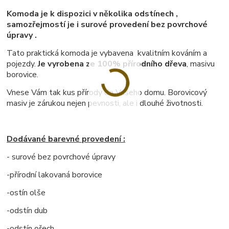
Komoda je k dispozici v několika odstínech ,
samozřejmostí je i surové provedení bez povrchové
úpravy .
Tato praktická komoda je vybavena kvalitním kováním a
pojezdy.
Je vyrobena ze 100% přírodního dřeva
, masivu
borovice.
Vnese Vám tak kus přírody do Vašeho domu. Borovicový
masiv je zárukou nejen pevnosti, ale i dlouhé životnosti.
Dodávané barevné provedení :
- surové bez povrchové úpravy
-přírodní lakovaná borovice
-ostín olše
-odstín dub
-odstín ořech