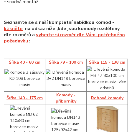
-
snadná montáž
Seznamte se s naší kompletní nabídkou komod -
klikněte
na odkaz níže ,kde jsou komody rozděleny
dle rozměrů a
vyberte si rozměr dle Vámi potřebného
požadavku
:
Šířka 40 - 60 cm
Šířka 79 - 100 cm
Šířka 115 - 138 cm
Komody -
Šířka 140 - 175 cm
Rohové komody
příborníky