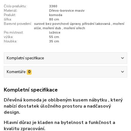
Číslo produktu:
3360
Materiál:
Dřevo-borovice masiv
Produkt:
komoda
šířka:
80 cm
Barevné provedení:
surové bez povrchové úpravy, přírodní lakovaná , moření
olše, moření dub , moření ořech
Pro místnost:
ložnice
výška:
55 cm
hloubka:
35 cm
Kompletní specifikace
Komentáře
0
Kompletní specifikace
Dřevěná komoda je oblíbeným kusem nábytku , který
nabízí dostatek úložného prostoru a nadčasový
design.
Hlavní důraz je kladen na bytelnost a funkčnost a
kvalitu zpracování.