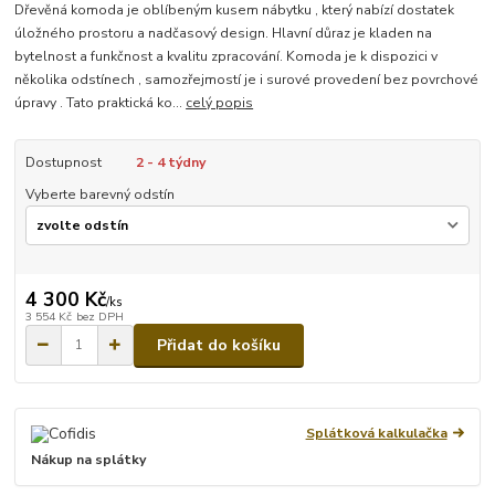
Dřevěná komoda je oblíbeným kusem nábytku , který nabízí dostatek
úložného prostoru a nadčasový design. Hlavní důraz je kladen na
bytelnost a funkčnost a kvalitu zpracování. Komoda je k dispozici v
několika odstínech , samozřejmostí je i surové provedení bez povrchové
úpravy . Tato praktická ko...
celý popis
Dostupnost
2 - 4 týdny
Vyberte barevný odstín
4 300 Kč
/
ks
3 554 Kč
bez DPH
Přidat do košíku
Splátková kalkulačka
Nákup na splátky