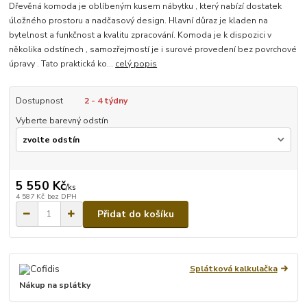
Dřevěná komoda je oblíbeným kusem nábytku , který nabízí dostatek
úložného prostoru a nadčasový design. Hlavní důraz je kladen na
bytelnost a funkčnost a kvalitu zpracování. Komoda je k dispozici v
několika odstínech , samozřejmostí je i surové provedení bez povrchové
úpravy . Tato praktická ko...
celý popis
Dostupnost
2 - 4 týdny
Vyberte barevný odstín
5 550 Kč
/
ks
4 587 Kč
bez DPH
Přidat do košíku
Splátková kalkulačka
Nákup na splátky