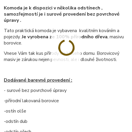
Komoda je k dispozici v několika odstínech ,
samozřejmostí je i surové provedení bez povrchové
úpravy .
Tato praktická komoda je vybavena kvalitním kováním a
pojezdy.
Je vyrobena ze 100% přírodního dřeva
, masivu
borovice.
Vnese Vám tak kus přírody do Vašeho domu. Borovicový
masiv je zárukou nejen pevnosti, ale i dlouhé životnosti.
Dodávané barevné provedení :
- surové bez povrchové úpravy
-přírodní lakovaná borovice
-ostín olše
-odstín dub
-odstín ořech