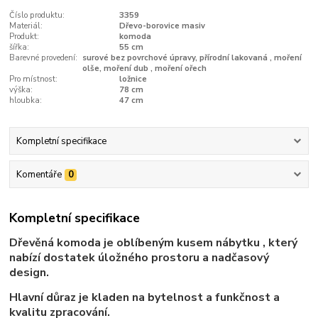
Číslo produktu:
3359
Materiál:
Dřevo-borovice masiv
Produkt:
komoda
šířka:
55 cm
Barevné provedení:
surové bez povrchové úpravy, přírodní lakovaná , moření
olše, moření dub , moření ořech
Pro místnost:
ložnice
výška:
78 cm
hloubka:
47 cm
Kompletní specifikace
Komentáře
0
Kompletní specifikace
Dřevěná komoda je oblíbeným kusem nábytku , který
nabízí dostatek úložného prostoru a nadčasový
design.
Hlavní důraz je kladen na bytelnost a funkčnost a
kvalitu zpracování.